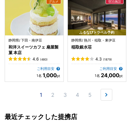
ふるなびトラベル予約
静岡県/ 下田・南伊豆
静岡県/ 熱川・稲取・東伊豆
和洋スイーツカフェ 扇屋製
稲取銀水荘
菓 本店
4.6
4.3
(480)
(1879)
ご利用目安
ご利用目安
1,000
24,000
1
2
3
4
5
最近チェックした提携店