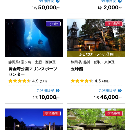
ご利用目安
ご利用目安
50,000
2,000
ふるなびトラベル予約
静岡県/ 堂ヶ島・土肥・西伊豆
静岡県/ 熱川・稲取・東伊豆
黄金崎公園マリンスポーツ
玉峰館
センター
4.9
4.5
(271)
(408)
ご利用目安
ご利用目安
10,000
46,000