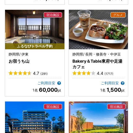
ふるなびトラベル予約
静岡県/ 伊東
静岡県/ 長岡・修善寺・中伊豆
お宿うち山
Bakery＆Table東府や足湯
カフェ
4.7
4.4
(291)
(1717)
ご利用目安
ご利用目安
60,000
1,500