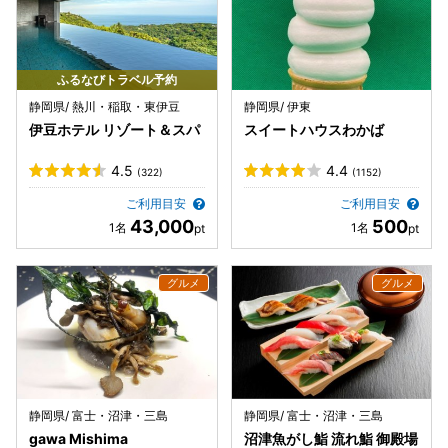
ふるなびトラベル予約
静岡県/ 熱川・稲取・東伊豆
静岡県/ 伊東
伊豆ホテル リゾート＆スパ
スイートハウスわかば
4.5
4.4
(322)
(1152)
ご利用目安
ご利用目安
43,000
500
静岡県/ 富士・沼津・三島
静岡県/ 富士・沼津・三島
gawa Mishima
沼津魚がし鮨 流れ鮨 御殿場