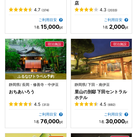
店
4.7
4.3
(374)
(2033)
ご利用目安
ご利用目安
15,000
2,000
ふるなびトラベル予約
静岡県/ 長岡・修善寺・中伊豆
静岡県/ 下田・南伊豆
おちあいろう
里山の別邸 下田セントラル
ホテル
4.5
4.5
(313)
(692)
ご利用目安
ご利用目安
76,000
30,000