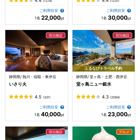
4.4
4.4
(1274)
(1231)
ご利用目安
ご利用目安
22,000
30,000
ふるなびトラベル予約
静岡県/ 熱川・稲取・東伊豆
静岡県/ 堂ヶ島・土肥・西伊豆
いさり火
堂ヶ島ニュー銀水
4.5
4.3
(331)
(2094)
ご利用目安
ご利用目安
40,000
23,000