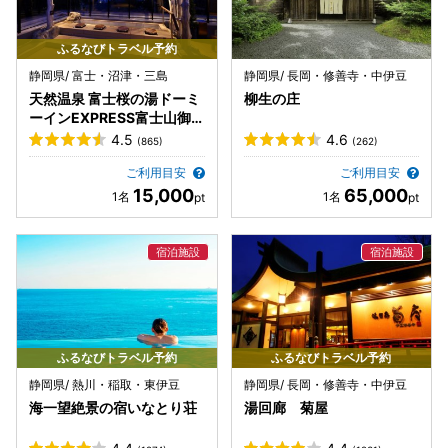
ふるなびトラベル予約
静岡県/ 富士・沼津・三島
静岡県/ 長岡・修善寺・中伊豆
天然温泉 富士桜の湯ドーミ
柳生の庄
ーインEXPRESS富士山御
殿場
4.5
4.6
(865)
(262)
ご利用目安
ご利用目安
15,000
65,000
ふるなびトラベル予約
ふるなびトラベル予約
静岡県/ 熱川・稲取・東伊豆
静岡県/ 長岡・修善寺・中伊豆
海一望絶景の宿いなとり荘
湯回廊 菊屋