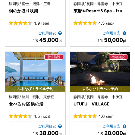
静岡県/ 富士・沼津・三島
静岡県/ 長岡・修善寺・中伊豆
桐のかほり咲楽
東府やResort＆Spa－Izu
4.9
4.5
(299)
(883)
ご利用目安
ご利用目安
45,000
50,000
ふるなびトラベル予約
ふるなびトラベル予約
静岡県/ 熱川・稲取・東伊豆
静岡県/ 長岡・修善寺・中伊豆
食べるお宿 浜の湯
UFUFU VILLAGE
4.5
4.6
(1321)
(891)
ご利用目安
ご利用目安
38,000
20,000