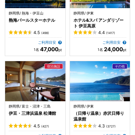
静岡県/ 熱海・伊豆山
静岡県/ 伊東
熱海パールスターホテル
ホテル&スパ アンダリゾー
ト 伊豆高原
4.5
4.4
(498)
(1417)
ご利用目安
ご利用目安
47,000
24,000
静岡県/ 富士・沼津・三島
静岡県/ 伊東
伊豆・三津浜温泉 松濤館
（日帰り温泉）赤沢日帰り
温泉館
4.5
4.3
(427)
(3727)