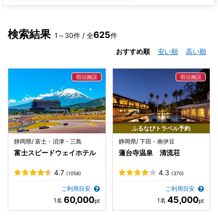
検索結果
625
1～30件 / 全
件
おすすめ順
安い順
高い順
ふるなびトラベル予約
静岡県/ 富士・沼津・三島
静岡県/ 下田・南伊豆
富士スピードウェイホテル
蓮台寺温泉 清流荘
4.7
4.3
(1056)
(370)
ご利用目安
ご利用目安
60,000
45,000