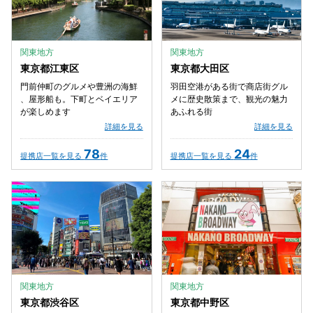
関東地方
関東地方
東京都江東区
東京都大田区
門前仲町のグルメや豊洲の海鮮
羽田空港がある街で商店街グル
、屋形船も。下町とベイエリア
メに歴史散策まで、観光の魅力
が楽しめます
あふれる街
詳細を見る
詳細を見る
78
24
提携店一覧を見る
件
提携店一覧を見る
件
関東地方
関東地方
東京都渋谷区
東京都中野区