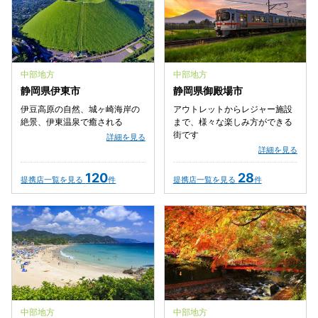
中部地方
中部地方
静岡県伊東市
静岡県御殿場市
伊豆高原の自然、城ヶ崎海岸の
アウトレットからレジャー施設
絶景、伊東温泉で癒される
まで、様々な楽しみ方ができる
街です
詳細を見る
詳細を見る
120
28
提携店一覧を見る
件
提携店一覧を見る
件
中部地方
中部地方