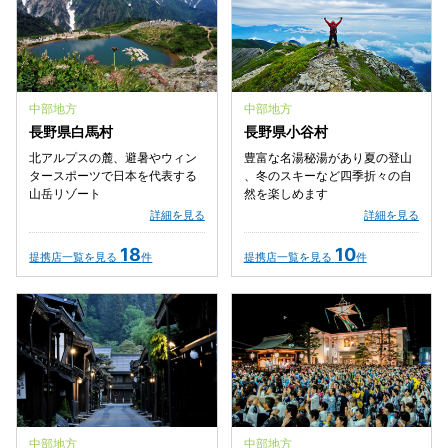
中部地方
中部地方
長野県白馬村
長野県小谷村
北アルプスの麓、避暑やウィン
豊富な名湯秘湯があり夏の登山
タースポーツで日本を代表する
、冬のスキーなど四季折々の自
山岳リゾート
然を楽しめます
詳細を見る
詳細を見る
18
10
提携店一覧を見る
件
提携店一覧を見る
件
中部地方
中部地方