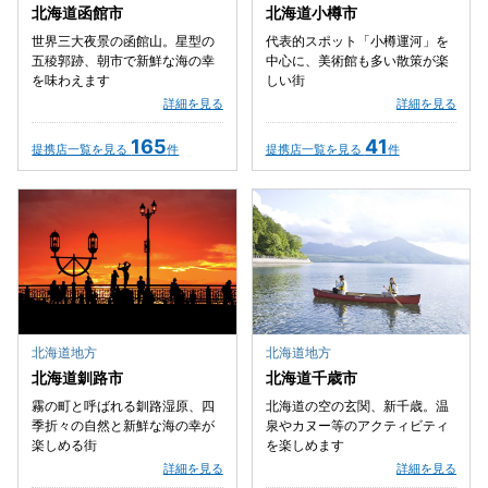
北海道函館市
北海道小樽市
世界三大夜景の函館山。星型の
代表的スポット「小樽運河」を
五稜郭跡、朝市で新鮮な海の幸
中心に、美術館も多い散策が楽
を味わえます
しい街
詳細を見る
詳細を見る
165
41
提携店一覧を見る
件
提携店一覧を見る
件
北海道地方
北海道地方
北海道釧路市
北海道千歳市
霧の町と呼ばれる釧路湿原、四
北海道の空の玄関、新千歳。温
季折々の自然と新鮮な海の幸が
泉やカヌー等のアクティビティ
楽しめる街
を楽しめます
詳細を見る
詳細を見る