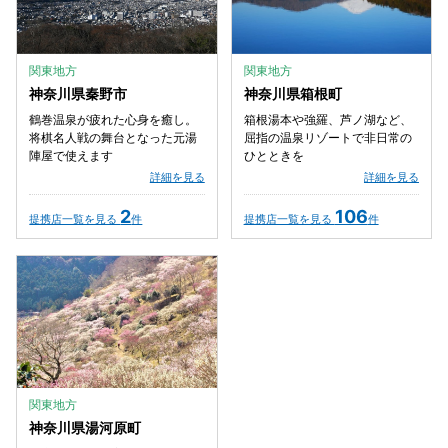
関東地方
関東地方
神奈川県秦野市
神奈川県箱根町
鶴巻温泉が疲れた心身を癒し。
箱根湯本や強羅、芦ノ湖など、
将棋名人戦の舞台となった元湯
屈指の温泉リゾートで非日常の
陣屋で使えます
ひとときを
詳細を見る
詳細を見る
2
106
提携店一覧を見る
件
提携店一覧を見る
件
関東地方
神奈川県湯河原町