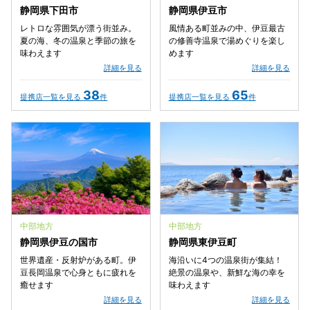
静岡県下田市
静岡県伊豆市
レトロな雰囲気が漂う街並み。
風情ある町並みの中、伊豆最古
夏の海、冬の温泉と季節の旅を
の修善寺温泉で湯めぐりを楽し
味わえます
めます
詳細を見る
詳細を見る
38
65
提携店一覧を見る
件
提携店一覧を見る
件
中部地方
中部地方
静岡県伊豆の国市
静岡県東伊豆町
世界遺産・反射炉がある町。伊
海沿いに4つの温泉街が集結！
豆長岡温泉で心身ともに疲れを
絶景の温泉や、新鮮な海の幸を
癒せます
味わえます
詳細を見る
詳細を見る