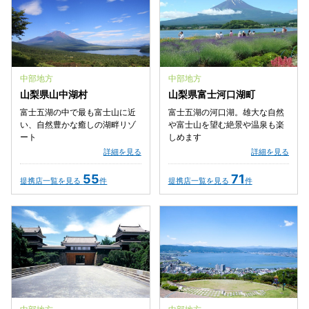
中部地方
中部地方
山梨県山中湖村
山梨県富士河口湖町
富士五湖の中で最も富士山に近
富士五湖の河口湖。雄大な自然
い、自然豊かな癒しの湖畔リゾ
や富士山を望む絶景や温泉も楽
ート
しめます
詳細を見る
詳細を見る
55
71
提携店一覧を見る
件
提携店一覧を見る
件