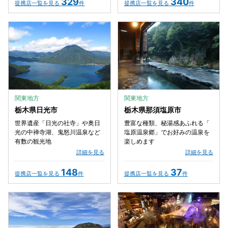
329
340
提携店一覧を見る
件
提携店一覧を見る
件
関東地方
関東地方
栃木県日光市
栃木県那須塩原市
世界遺産「日光の社寺」や奥日
豊富な種類、秘湯感あふれる「
光の中禅寺湖、鬼怒川温泉など
塩原温泉郷」でお好みの温泉を
有数の観光地
楽しめます
詳細を見る
詳細を見る
148
37
提携店一覧を見る
件
提携店一覧を見る
件