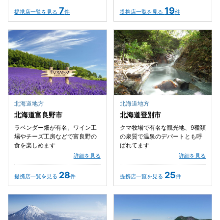
7
19
提携店一覧を見る
件
提携店一覧を見る
件
北海道地方
北海道地方
北海道富良野市
北海道登別市
ラベンダー畑が有名。ワイン工
クマ牧場で有名な観光地、9種類
場やチーズ工房などで富良野の
の泉質で温泉のデパートとも呼
食を楽しめます
ばれてます
詳細を見る
詳細を見る
28
25
提携店一覧を見る
件
提携店一覧を見る
件