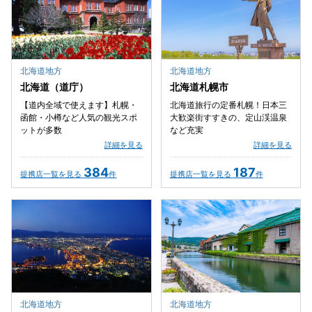
北海道地方
北海道地方
北海道（道庁）
北海道札幌市
【道内全域で使えます】札幌・
北海道旅行の定番札幌！日本三
函館・小樽など人気の観光スポ
大歓楽街すすきの、定山渓温泉
ットが多数
など充実
詳細を見る
詳細を見る
384
187
提携店一覧を見る
件
提携店一覧を見る
件
北海道地方
北海道地方