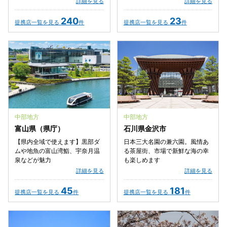
詳細を見る
詳細を見る
240
23
提携店一覧を見る
件
提携店一覧を見る
件
中部地方
中部地方
富山県（県庁）
石川県金沢市
【県内全域で使えます】黒部ダ
日本三大名園の兼六園。風情あ
ムや地魚の富山湾鮨、宇奈月温
る茶屋街、市場で新鮮な海の幸
泉などが魅力
も楽しめます
詳細を見る
詳細を見る
45
181
提携店一覧を見る
件
提携店一覧を見る
件