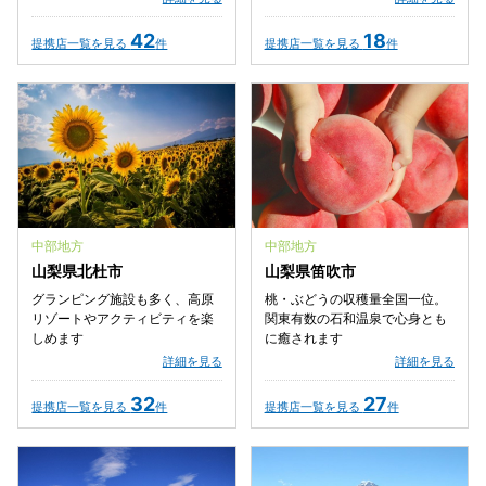
42
18
提携店一覧を見る
件
提携店一覧を見る
件
中部地方
中部地方
山梨県北杜市
山梨県笛吹市
グランピング施設も多く、高原
桃・ぶどうの収穫量全国一位。
リゾートやアクティビティを楽
関東有数の石和温泉で心身とも
しめます
に癒されます
詳細を見る
詳細を見る
32
27
提携店一覧を見る
件
提携店一覧を見る
件