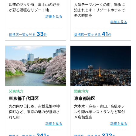
四季の花々や海、富士山の絶景
人気テーマパークの街、舞浜に
が彩る温暖なリゾート地
泊まれます！リゾートホテルで
夢の時間を
詳細を見る
詳細を見る
33
41
提携店一覧を見る
件
提携店一覧を見る
件
関東地方
関東地方
東京都千代田区
東京都港区
丸の内や日比谷、赤坂見附や神
六本木・麻布・青山、高級ホテ
保町など、東京の魅力が凝縮さ
ルや隠れ家レストランなど星付
れた街
き店舗豊富
詳細を見る
詳細を見る
241
372