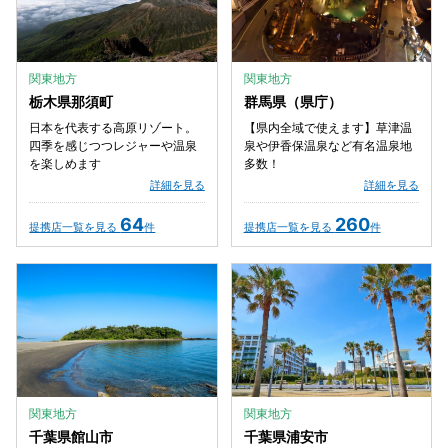
関東地方
関東地方
栃木県那須町
群馬県（県庁）
日本を代表する高原リゾート。
【県内全域で使えます】草津温
四季を感じつつレジャーや温泉
泉や伊香保温泉など有名温泉地
を楽しめます
多数！
詳細を見る
詳細を見る
64
260
提携店一覧を見る
件
提携店一覧を見る
件
関東地方
関東地方
千葉県館山市
千葉県浦安市