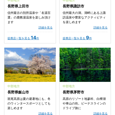
中部地方
中部地方
長野県上田市
長野県諏訪市
信州最古の別所温泉や「名湯百
信州最大の湖。湖畔にある上諏
選」の鹿教湯温泉を楽しみ頂け
訪温泉や豊富なアクティビティ
ます
を楽しめます
詳細を見る
詳細を見る
14
9
提携店一覧を見る
件
提携店一覧を見る
件
中部地方
中部地方
長野県飯山市
長野県茅野市
斑尾高原は夏の避暑地にも、冬
高原のリゾート地蓼科、白樺湖
のウィンタースポーツとしても
や車山の街。ビーナスラインの
楽しめます
ドライブ旅に
詳細を見る
詳細を見る