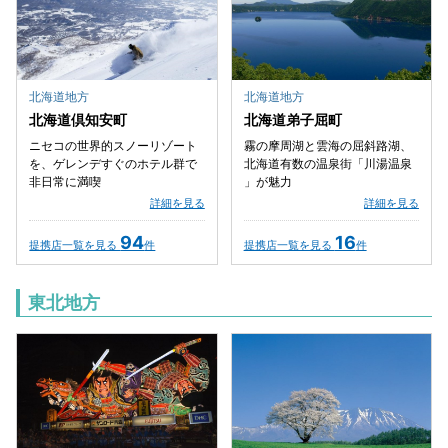
北海道地方
北海道地方
北海道倶知安町
北海道弟子屈町
ニセコの世界的スノーリゾート
霧の摩周湖と雲海の屈斜路湖、
を、ゲレンデすぐのホテル群で
北海道有数の温泉街「川湯温泉
非日常に満喫
」が魅力
詳細を見る
詳細を見る
94
16
提携店一覧を見る
件
提携店一覧を見る
件
東北地方