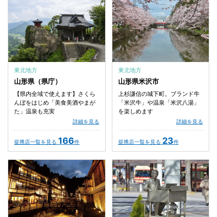
東北地方
東北地方
山形県（県庁）
山形県米沢市
【県内全域で使えます】さくら
上杉謙信の城下町。ブランド牛
んぼをはじめ「美食美酒やまが
「米沢牛」や温泉「米沢八湯」
た」温泉も充実
を楽しめます
詳細を見る
詳細を見る
166
23
提携店一覧を見る
件
提携店一覧を見る
件