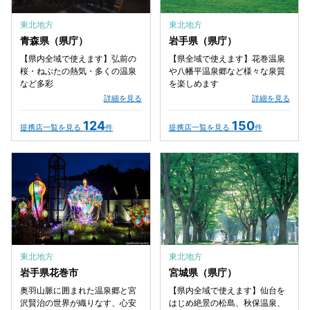
東北地方
東北地方
青森県（県庁）
岩手県（県庁）
【県内全域で使えます】弘前の
【県全域で使えます】花巻温泉
桜・ねぶたの熱気・多くの温泉
や八幡平温泉郷など様々な泉質
など多彩
を楽しめます
詳細を見る
詳細を見る
124
150
提携店一覧を見る
件
提携店一覧を見る
件
東北地方
東北地方
岩手県花巻市
宮城県（県庁）
奥羽山脈に囲まれた温泉郷と宮
【県内全域で使えます】仙台を
沢賢治の世界が織りなす、心安
はじめ絶景の松島、秋保温泉、