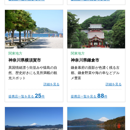
関東地方
関東地方
神奈川県横須賀市
神奈川県鎌倉市
異国情緒漂う街並みや猿島の自
鎌倉幕府の面影が色濃く残る古
然、歴史好きにも見所満載の観
都。鎌倉野菜や海の幸などグル
光スポット
メ豊富
詳細を見る
詳細を見る
25
88
提携店一覧を見る
件
提携店一覧を見る
件