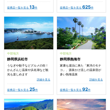
13
625
提携店一覧を見る
件
提携店一覧を見る
件
中部地方
中部地方
静岡県浜松市
静岡県熱海市
うなぎや餃子などグルメの街！
家康も湯治に来た「東洋のモナ
かんざんじ温泉や浜名湖など観
コ」、源泉かけ流しの温泉宿が
光も楽しめます
多い熱海温泉
詳細を見る
詳細を見る
25
92
提携店一覧を見る
件
提携店一覧を見る
件