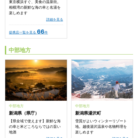
東京横浜すぐ、美食の温泉街。
相模湾の新鮮な海の幸と名湯を
楽しめます
詳細を見る
66
提携店一覧を見る
件
中部地方
中部地方
中部地方
新潟県（県庁）
新潟県湯沢町
【県全域で使えます】新鮮な海
雪質がよいウィンターリゾート
の幸と米どころならではの旨い
地。越後湯沢温泉や名物料理を
地酒
楽しめます