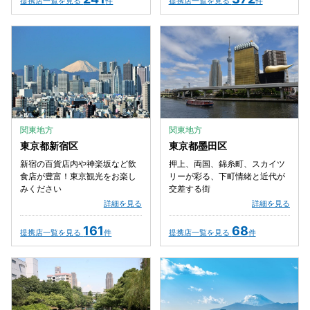
提携店一覧を見る
件
提携店一覧を見る
件
関東地方
関東地方
東京都新宿区
東京都墨田区
新宿の百貨店内や神楽坂など飲
押上、両国、錦糸町、スカイツ
食店が豊富！東京観光をお楽し
リーが彩る、下町情緒と近代が
みください
交差する街
詳細を見る
詳細を見る
161
68
提携店一覧を見る
件
提携店一覧を見る
件