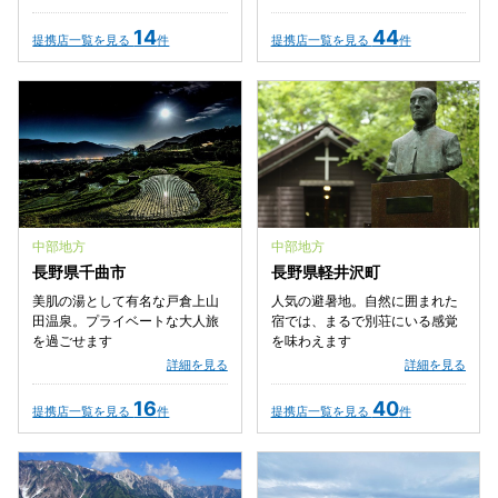
14
44
提携店一覧を見る
件
提携店一覧を見る
件
中部地方
中部地方
長野県千曲市
長野県軽井沢町
美肌の湯として有名な戸倉上山
人気の避暑地。自然に囲まれた
田温泉。プライベートな大人旅
宿では、まるで別荘にいる感覚
を過ごせます
を味わえます
詳細を見る
詳細を見る
16
40
提携店一覧を見る
件
提携店一覧を見る
件