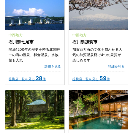
中部地方
中部地方
石川県七尾市
石川県加賀市
開湯1200年の歴史を誇る北陸唯
加賀百万石の文化を匂わせる人
一の海の温泉、和倉温泉。水族
気の加賀温泉郷で4つの泉質が
館も人気
楽しめます
詳細を見る
詳細を見る
28
59
提携店一覧を見る
件
提携店一覧を見る
件