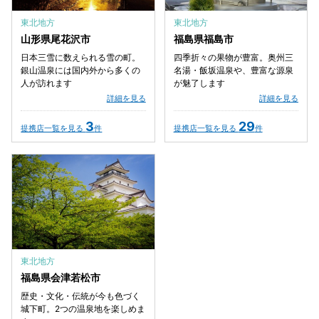
東北地方
東北地方
山形県尾花沢市
福島県福島市
日本三雪に数えられる雪の町。
四季折々の果物が豊富。奥州三
銀山温泉には国内外から多くの
名湯・飯坂温泉や、豊富な源泉
人が訪れます
が魅了します
詳細を見る
詳細を見る
3
29
提携店一覧を見る
件
提携店一覧を見る
件
東北地方
福島県会津若松市
歴史・文化・伝統が今も色づく
城下町。2つの温泉地を楽しめま