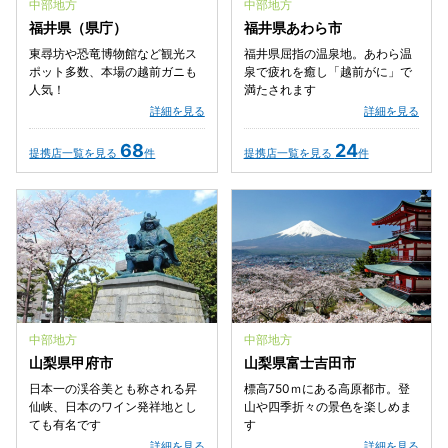
中部地方
中部地方
福井県（県庁）
福井県あわら市
東尋坊や恐竜博物館など観光ス
福井県屈指の温泉地。あわら温
ポット多数、本場の越前ガニも
泉で疲れを癒し「越前がに」で
人気！
満たされます
詳細を見る
詳細を見る
68
24
提携店一覧を見る
件
提携店一覧を見る
件
中部地方
中部地方
山梨県甲府市
山梨県富士吉田市
日本一の渓谷美とも称される昇
標高750ｍにある高原都市。登
仙峡、日本のワイン発祥地とし
山や四季折々の景色を楽しめま
ても有名です
す
詳細を見る
詳細を見る