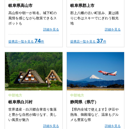
岐阜県高山市
岐阜県郡上市
高山祭や朝一が有名。城下町の
郡上八幡の古い町並み、夏は踊
風情を感じながら散策できるス
りに冬はスキーでにぎわう観光
ポットも
地
詳細を見る
詳細を見る
74
37
提携店一覧を見る
件
提携店一覧を見る
件
中部地方
中部地方
岐阜県白川村
静岡県（県庁）
世界遺産・白川郷合掌造り集落
【県内全域で使えます】伊豆や
と豊かな自然が織りなす、美し
熱海、御殿場など、温泉もグル
い風景が魅力
メも豊富な県
詳細を見る
詳細を見る