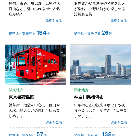
原宿、渋谷、恵比寿、広尾や代
個性豊かな居酒屋や名物グルメ
官山など、魅力溢れる街の人気
が集結、中野駅前から楽しめる
店が続々
活気ある街
詳細を見る
詳細を見る
194
26
提携店一覧を見る
件
提携店一覧を見る
件
関東地方
関東地方
東京都豊島区
神奈川県横浜市
繁華街・池袋を中心に、目白や
中華街などの観光スポットや夜
大塚、駒込などの隠れた店も楽
景を楽しむことができ、1日中楽
しめます
しめます。
詳細を見る
詳細を見る
57
138
提携店一覧を見る
件
提携店一覧を見る
件