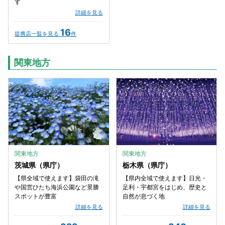
す
詳細を見る
16
提携店一覧を見る
件
関東地方
関東地方
関東地方
茨城県（県庁）
栃木県（県庁）
【県全域で使えます】袋田の滝
【県内全域で使えます】日光・
や国営ひたち海浜公園など景勝
足利・宇都宮をはじめ、歴史と
スポットが豊富
自然が息づく地
詳細を見る
詳細を見る