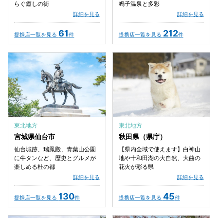
らぐ癒しの街
鳴子温泉と多彩
詳細を見る
詳細を見る
61
212
提携店一覧を見る
件
提携店一覧を見る
件
東北地方
東北地方
宮城県仙台市
秋田県（県庁）
仙台城跡、瑞鳳殿、青葉山公園
【県内全域で使えます】白神山
に牛タンなど、歴史とグルメが
地や十和田湖の大自然、大曲の
楽しめる杜の都
花火が彩る県
詳細を見る
詳細を見る
130
45
提携店一覧を見る
件
提携店一覧を見る
件