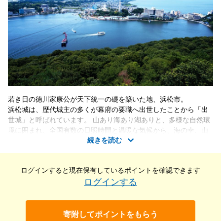
若き日の徳川家康公が天下統一の礎を築いた地、浜松市。
浜松城は、歴代城主の多くが幕府の要職へ出世したことから「出
世城」と呼ばれています。 山あり海あり湖ありと、多様な自然環
境に囲まれ、全国有数の日照時間と温暖な気候から、海の幸、山
続きを読む
の幸がとても豊富な地域です。
特に有名なのが”浜名湖うなぎ”ですが、ほかにも”遠州灘とらふ
ぐ””シラス”など水産物が豊富。日本有数のみかんの産地でもあ
ログインすると現在保有している
ポイントを確認できます
り、自慢の農産物が多くあります。
ログインする
さらに、風光明媚な浜名湖や、ロケ地としても知られる中田島砂
丘、かんざんじ温泉のほか、歴史や自然など魅力溢れる観光名所
が多く、幅広い世代にお楽しみいただけます。
寄附してポイントをもらう