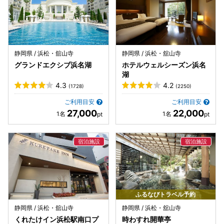
静岡県 / 浜松・舘山寺
静岡県 / 浜松・舘山寺
グランドエクシブ浜名湖
ホテルウェルシーズン浜名
湖
4.3
4.2
(1728)
(2250)
ご利用目安
ご利用目安
27,000
22,000
ふるなびトラベル予約
静岡県 / 浜松・舘山寺
静岡県 / 浜松・舘山寺
くれたけイン浜松駅南口プ
時わすれ開華亭