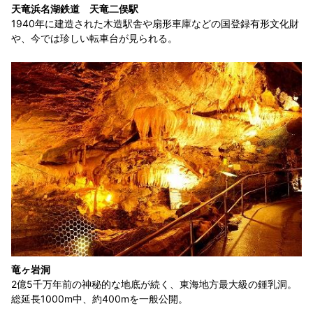
天竜浜名湖鉄道 天竜二俣駅
1940年に建造された木造駅舎や扇形車庫などの国登録有形文化財
や、今では珍しい転車台が見られる。
竜ヶ岩洞
2億5千万年前の神秘的な地底が続く、東海地方最大級の鍾乳洞。
総延長1000m中、約400mを一般公開。