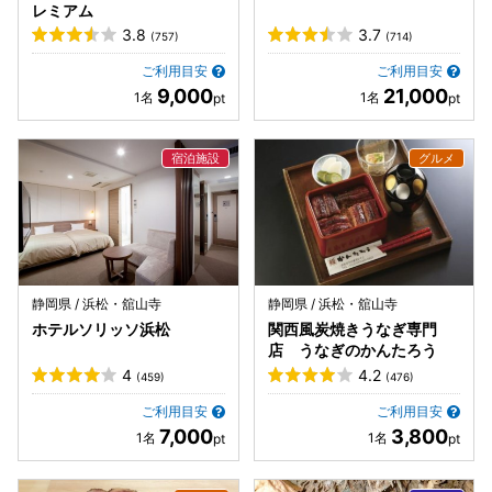
レミアム
3.8
3.7
(757)
(714)
ご利用目安
ご利用目安
9,000
21,000
静岡県 / 浜松・舘山寺
静岡県 / 浜松・舘山寺
ホテルソリッソ浜松
関西風炭焼きうなぎ専門
店 うなぎのかんたろう
4
4.2
(459)
(476)
ご利用目安
ご利用目安
7,000
3,800