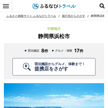
ログイン
お気に入り
ふるさと納税サイト ふるなびトラベル
旅行先からさがす
静岡県浜松
中部地方
静岡県浜松市
8
17
宿泊施設
グルメ・体験
宿泊施設からグルメ、体験まで！
提携店をさがす