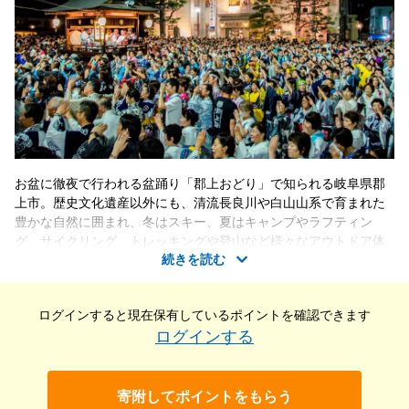
お盆に徹夜で行われる盆踊り「郡上おどり」で知られる岐阜県郡
上市。歴史文化遺産以外にも、清流長良川や白山山系で育まれた
豊かな自然に囲まれ、冬はスキー、夏はキャンプやラフティン
グ、サイクリング、トレッキングや登山など様々なアウトドア体
続きを読む
験ができ、年間を通じて多くの人が訪れます。 ぜひ「ふるなびト
ラベル」のふるさと納税で郡上を訪れ、この地域の魅力を満喫し
てください！
ログインすると現在保有している
ポイントを確認できます
ログインする
寄附してポイントをもらう