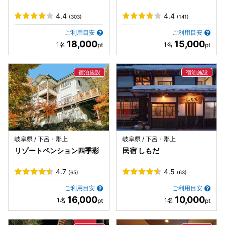
4.4
4.4
(303)
(141)
ご利用目安
ご利用目安
18,000
15,000
岐阜県 / 下呂・郡上
岐阜県 / 下呂・郡上
リゾートペンション四季彩
民宿 しもだ
4.7
4.5
(65)
(63)
ご利用目安
ご利用目安
16,000
10,000