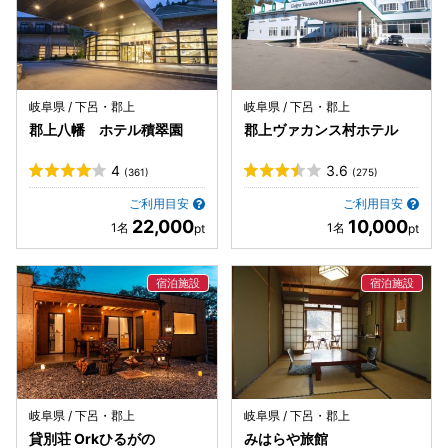
岐阜県 / 下呂・郡上
岐阜県 / 下呂・郡上
郡上八幡 ホテル積翠園
郡上ヴァカンス村ホテル
4
3.6
(361)
(275)
ご利用目安
ご利用目安
22,000
10,000
岐阜県 / 下呂・郡上
岐阜県 / 下呂・郡上
貸別荘 Orkひるがの
みはらや旅館