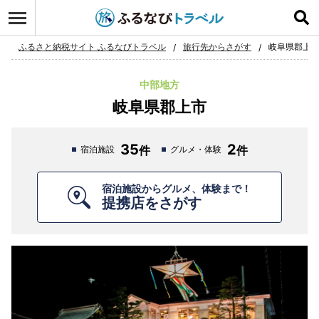
ログイン
お気に入り
ふるさと納税サイト ふるなびトラベル
旅行先からさがす
岐阜県郡上
中部地方
岐阜県郡上市
35
2
宿泊施設
グルメ・体験
宿泊施設からグルメ、体験まで！
提携店をさがす