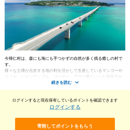
今帰仁村は、森にも海にも手つかずの自然が多く残る癒しの村で
す。
様々な土壌が点在する地の利を活かして生産しているマンゴーや
スイカ、パインアップル、ゴーヤー、アグー豚といった特産品を
続きを読む
多くの方にお楽しみいただいています。旅先の宿として、県内有
数の観光地である古宇利島のリゾートに代表される宿泊施設が村
内各地に存在し、皆様の来訪をお待ちしております。
ログインすると現在保有している
ポイントを確認できます
静かな森とレジャーが楽しめる天然のビーチ、今に伝わる伝統文
ログインする
化、地元の食材を使った食事、隠れ家的で安らぐ旅の宿等々、是
非ふるなびトラベルを利用してご体験ください。
寄附してポイントをもらう