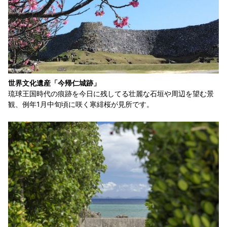
世界文化遺産「今帰仁城跡」
琉球王国時代の痕跡を今日に残してる壮麗な石垣や周辺を望む景
観、例年1月中旬頃に咲く寒緋桜が見所です。