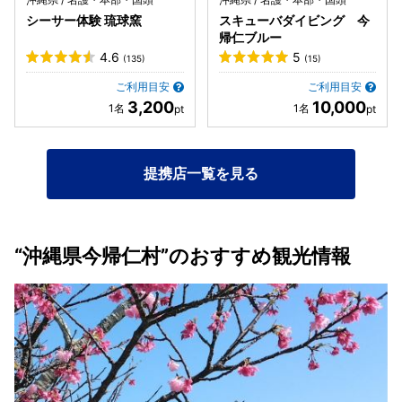
シーサー体験 琉球窯
スキューバダイビング 今
帰仁ブルー
4.6
5
(135)
(15)
ご利用目安
ご利用目安
3,200
10,000
提携店一覧を見る
“沖縄県今帰仁村”のおすすめ観光情報