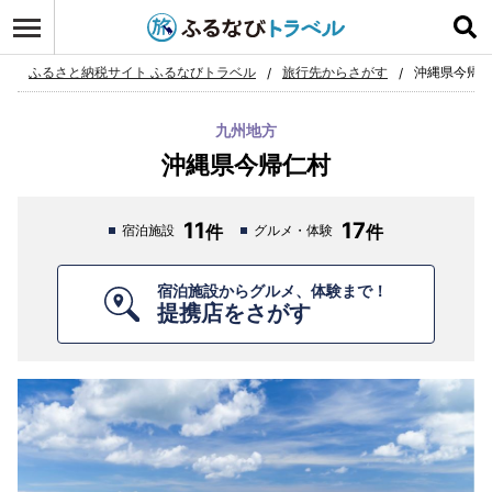
ログイン
お気に入り
ふるさと納税サイト ふるなびトラベル
旅行先からさがす
沖縄県今帰
九州地方
沖縄県今帰仁村
11
17
宿泊施設
グルメ・体験
宿泊施設からグルメ、体験まで！
提携店をさがす