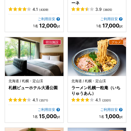
ーネ
4.1
3.9
(4309)
(3605)
ご利用目安
ご利用目安
12,000
17,000
北海道 / 札幌・定山渓
北海道 / 札幌・定山渓
札幌ビューホテル大通公園
ラーメン札幌一粒庵（いち
りゅうあん）
4.1
4.1
(3571)
(2001)
ご利用目安
ご利用目安
15,000
1,000