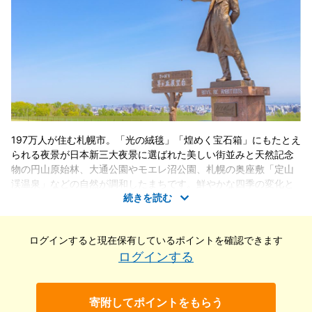
197万人が住む札幌市。「光の絨毯」「煌めく宝石箱」にもたとえ
られる夜景が日本新三大夜景に選ばれた美しい街並みと天然記念
物の円山原始林、大通公園やモエレ沼公園、札幌の奥座敷「定山
渓温泉」などの自然が調和したまちです。鮮やかな四季の変化と
続きを読む
ともに多くのイベントが開かれ、ビールをはじめ美味しいお酒と
一緒に北海道各地から届いた新鮮な食材を使った料理を楽しむ豊
かな食文化が花開いています。
ログインすると現在保有している
ポイントを確認できます
ログインする
寄附してポイントをもらう