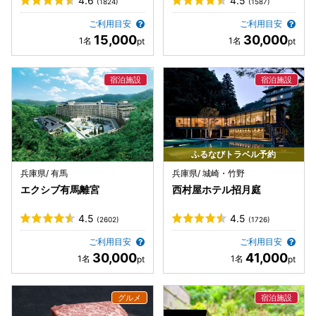
4.6
4.5
(1824)
(1587)
ご利用目安
ご利用目安
15,000
30,000
ふるなびトラベル予約
兵庫県/ 有馬
兵庫県/ 城崎・竹野
エクシブ有馬離宮
西村屋ホテル招月庭
4.5
4.5
(2602)
(1726)
ご利用目安
ご利用目安
30,000
41,000