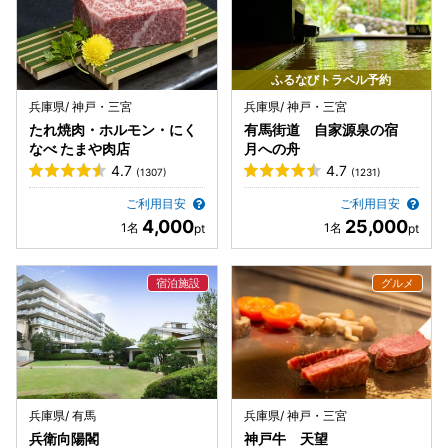
ふるなびトラベル予約
兵庫県/ 神戸・三宮
兵庫県/ 神戸・三宮
たれ焼肉・ホルモン・にく
有馬街道 自家源泉の宿
なべ たまや肉店
月への舟
4.7
4.7
(1307)
(1231)
ご利用目安
ご利用目安
4,000
25,000
兵庫県/ 有馬
兵庫県/ 神戸・三宮
兵衛向陽閣
神戸牛 天望