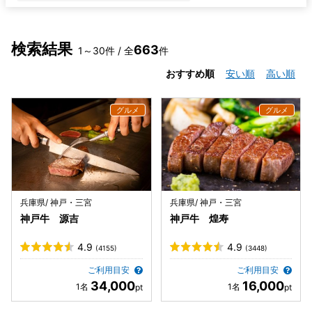
検索結果
663
1～30件 / 全
件
おすすめ順
安い順
高い順
兵庫県/ 神戸・三宮
兵庫県/ 神戸・三宮
神戸牛 源吉
神戸牛 煌寿
4.9
4.9
(4155)
(3448)
ご利用目安
ご利用目安
34,000
16,000