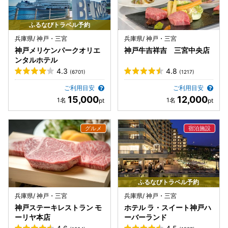
ふるなびトラベル予約
兵庫県/ 神戸・三宮
兵庫県/ 神戸・三宮
神戸メリケンパークオリエ
神戸牛吉祥吉 三宮中央店
ンタルホテル
4.3
4.8
(6701)
(1217)
ご利用目安
ご利用目安
15,000
12,000
ふるなびトラベル予約
兵庫県/ 神戸・三宮
兵庫県/ 神戸・三宮
神戸ステーキレストラン モ
ホテル ラ・スイート神戸ハ
ーリヤ本店
ーバーランド