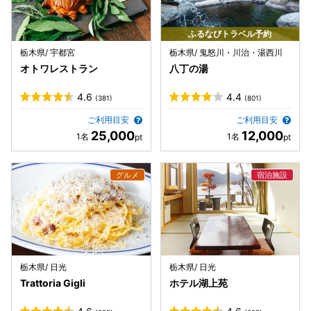
ふるなびトラベル予約
栃木県/ 宇都宮
栃木県/ 鬼怒川・川治・湯西川
オトワレストラン
八丁の湯
4.6
4.4
(381)
(801)
ご利用目安
ご利用目安
25,000
12,000
栃木県/ 日光
栃木県/ 日光
Trattoria Gigli
ホテル湖上苑