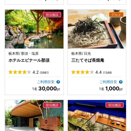
栃木県/ 那須・塩原
栃木県/ 日光
ホテルエピナール那須
三たてそば長畑庵
4.2
4.4
(5981)
(1349)
ご利用目安
ご利用目安
30,000
1,000