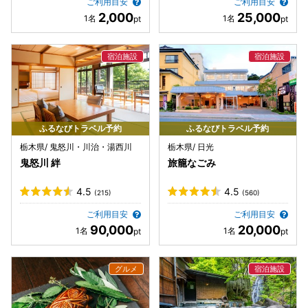
ご利用目安
ご利用目安
2,000
25,000
ふるなびトラベル予約
ふるなびトラベル予約
栃木県/ 鬼怒川・川治・湯西川
栃木県/ 日光
鬼怒川 絆
旅籠なごみ
4.5
4.5
(215)
(560)
ご利用目安
ご利用目安
90,000
20,000