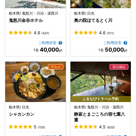
栃木県/ 鬼怒川・川治・湯西川
栃木県/ 日光
鬼怒川金谷ホテル
奥の院ほてるとく川
4.6
4.6
(547)
(511)
ご利用目安
ご利用目安
40,000
50,000
ふるなびトラベル予約
栃木県/ 日光
栃木県/ 鬼怒川・川治・湯西川
シャカンカン
静寂とまごころの宿七重八
重
5
4.5
(155)
(620)