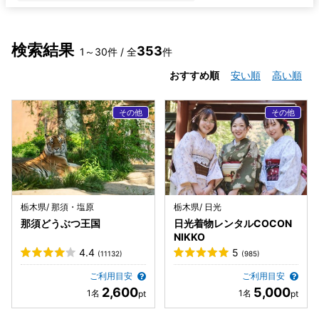
検索結果
353
1～30件 / 全
件
おすすめ順
安い順
高い順
栃木県/ 那須・塩原
栃木県/ 日光
那須どうぶつ王国
日光着物レンタルCOCON
NIKKO
4.4
5
(11132)
(985)
ご利用目安
ご利用目安
2,600
5,000