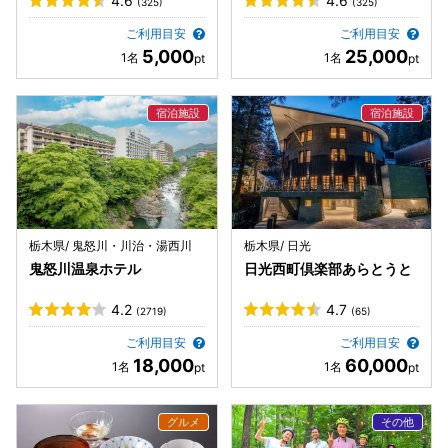
4.6
4.6
(325)
(325)
ご利用目安
ご利用目安
5,000
25,000
栃木県/ 鬼怒川・川治・湯西川
栃木県/ 日光
鬼怒川温泉ホテル
日光西町倶楽部あらとうと
4.2
4.7
(2719)
(65)
ご利用目安
ご利用目安
18,000
60,000