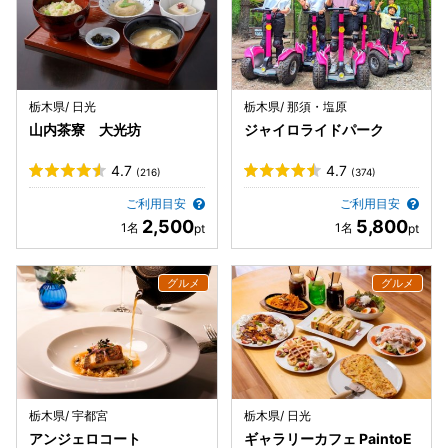
栃木県/ 日光
栃木県/ 那須・塩原
山内茶寮 大光坊
ジャイロライドパーク
4.7
4.7
(216)
(374)
ご利用目安
ご利用目安
2,500
5,800
栃木県/ 宇都宮
栃木県/ 日光
アンジェロコート
ギャラリーカフェ PaintoE