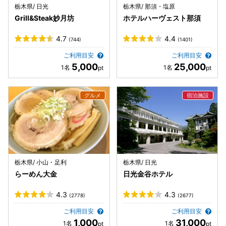
栃木県/ 日光
栃木県/ 那須・塩原
Grill&Steak妙月坊
ホテルハーヴェスト那須
4.7
4.4
(744)
(1401)
ご利用目安
ご利用目安
5,000
25,000
栃木県/ 小山・足利
栃木県/ 日光
らーめん大金
日光金谷ホテル
4.3
4.3
(2778)
(2677)
ご利用目安
ご利用目安
1,000
31,000