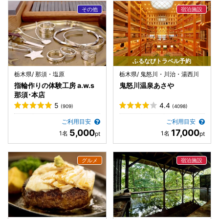
ふるなびトラベル予約
栃木県/ 那須・塩原
栃木県/ 鬼怒川・川治・湯西川
指輪作りの体験工房 a.w.s
鬼怒川温泉あさや
那須･本店
5
4.4
(909)
(4098)
ご利用目安
ご利用目安
5,000
17,000