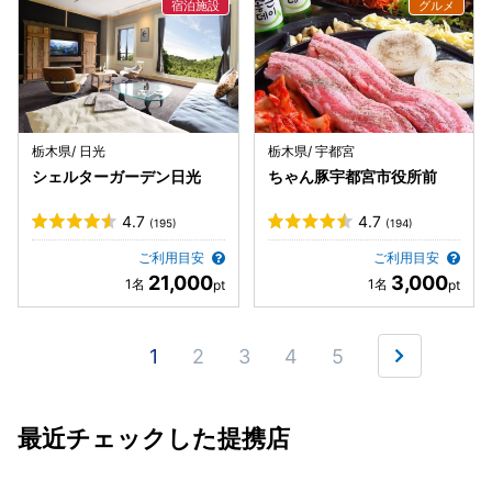
栃木県/ 日光
栃木県/ 宇都宮
シェルターガーデン日光
ちゃん豚宇都宮市役所前
4.7
4.7
(195)
(194)
ご利用目安
ご利用目安
21,000
3,000
1
2
3
4
5
最近チェックした提携店