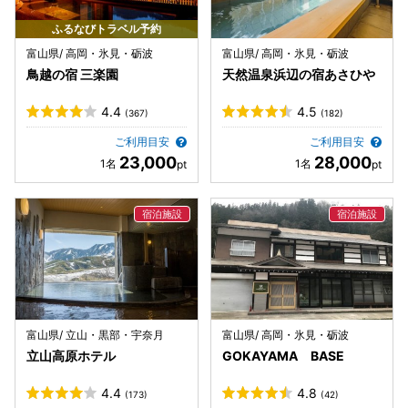
ふるなびトラベル予約
富山県/ 高岡・氷見・砺波
富山県/ 高岡・氷見・砺波
鳥越の宿 三楽園
天然温泉浜辺の宿あさひや
4.4
4.5
(367)
(182)
ご利用目安
ご利用目安
23,000
28,000
富山県/ 立山・黒部・宇奈月
富山県/ 高岡・氷見・砺波
立山高原ホテル
GOKAYAMA BASE
4.4
4.8
(173)
(42)