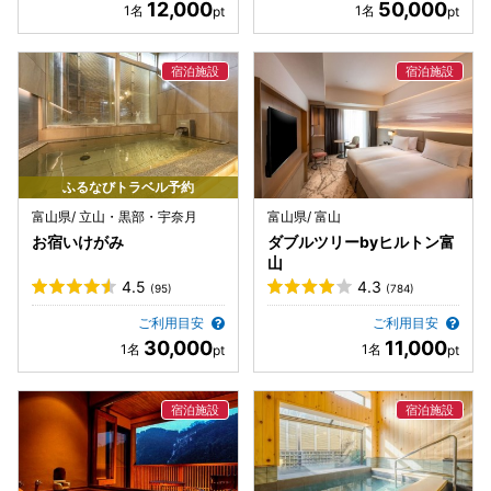
12,000
50,000
ふるなびトラベル予約
富山県/ 立山・黒部・宇奈月
富山県/ 富山
お宿いけがみ
ダブルツリーbyヒルトン富
山
4.5
4.3
(95)
(784)
ご利用目安
ご利用目安
30,000
11,000