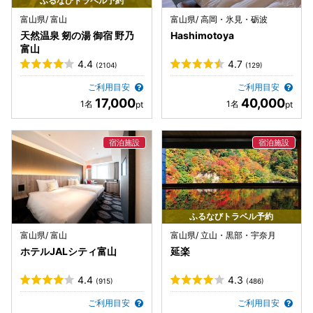
ふるなびトラベル予約
富山県/ 富山
富山県/ 高岡・氷見・砺波
天然温泉 剱の湯 御宿 野乃
Hashimotoya
富山
4.4
4.7
(2104)
(129)
ご利用目安
ご利用目安
17,000
40,000
ふるなびトラベル予約
富山県/ 富山
富山県/ 立山・黒部・宇奈月
ホテルJALシティ富山
延楽
4.4
4.3
(915)
(486)
ご利用目安
ご利用目安