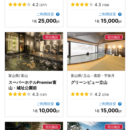
4.2
4.3
(377)
(156)
ご利用目安
ご利用目安
25,000
15,000
富山県/ 富山
富山県/ 立山・黒部・宇奈月
スーパーホテルPremier富
グリーンビュー立山
山・城址公園前
4.3
4.2
(137)
(274)
ご利用目安
ご利用目安
10,000
15,000