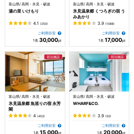
富山県/ 高岡・氷見・砺波
富山県/ 高岡・氷見・砺波
湯の里 いけもり
氷見温泉郷 くつろぎの宿 う
みあかり
4.1
3.9
(250)
(1088)
ご利用目安
ご利用目安
30,000
17,000
富山県/ 高岡・氷見・砺波
富山県/ 高岡・氷見・砺波
氷見温泉郷 魚巡りの宿 永芳
WHARF&CO.
閣
4
3.9
(453)
(50)
ご利用目安
ご利用目安
15,000
20,000