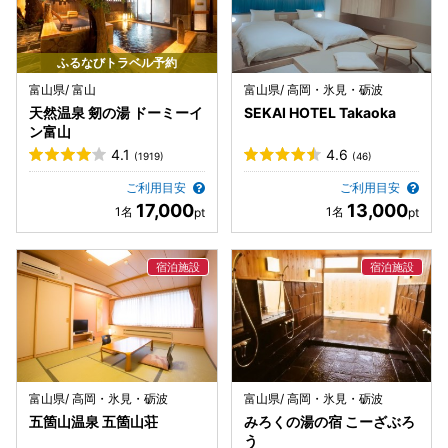
ふるなびトラベル予約
富山県/ 富山
富山県/ 高岡・氷見・砺波
天然温泉 剱の湯 ドーミーイ
SEKAI HOTEL Takaoka
ン富山
4.1
4.6
(1919)
(46)
ご利用目安
ご利用目安
17,000
13,000
富山県/ 高岡・氷見・砺波
富山県/ 高岡・氷見・砺波
五箇山温泉 五箇山荘
みろくの湯の宿 こーざぶろ
う