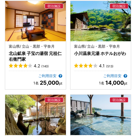
富山県/ 立山・黒部・宇奈月
富山県/ 立山・黒部・宇奈月
北山鉱泉 子宝の湯宿 元祖仁
小川温泉元湯 ホテルおがわ
右衛門家
4.2
4.1
(140)
(513)
ご利用目安
ご利用目安
25,000
14,000