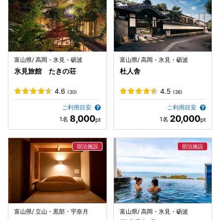
富山県/ 高岡・氷見・砺波
富山県/ 高岡・氷見・砺波
氷見旅館 たきの荘
杜人舎
4.6
4.5
(30)
(36)
ご利用目安
ご利用目安
8,000
20,000
富山県/ 立山・黒部・宇奈月
富山県/ 高岡・氷見・砺波