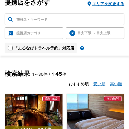
提携店をさがす
エリアを変更する
提携店カテゴリ
目安下限 ～ 目安上限
「ふるなびトラベル予約」対応店
検索結果
45
1～30件 / 全
件
おすすめ順
安い順
高い順