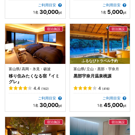
ご利用目安
ご利用目安
30,000
5,000
ふるなびトラベル予約
富山県/ 高岡・氷見・砺波
富山県/ 立山・黒部・宇奈月
移り住みたくなる宿『イミ
黒部宇奈月温泉桃源
グレ』
4.4
4
(162)
(416)
ご利用目安
ご利用目安
30,000
45,000