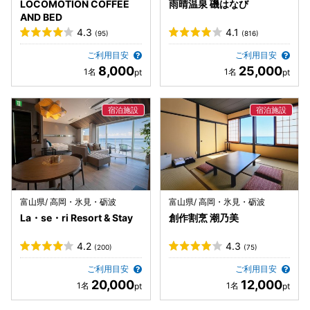
LOCOMOTION COFFEE
雨晴温泉 磯はなび
AND BED
4.3
4.1
(95)
(816)
ご利用目安
ご利用目安
8,000
25,000
富山県/ 高岡・氷見・砺波
富山県/ 高岡・氷見・砺波
La・se・ri Resort & Stay
創作割烹 潮乃美
4.2
4.3
(200)
(75)
ご利用目安
ご利用目安
20,000
12,000