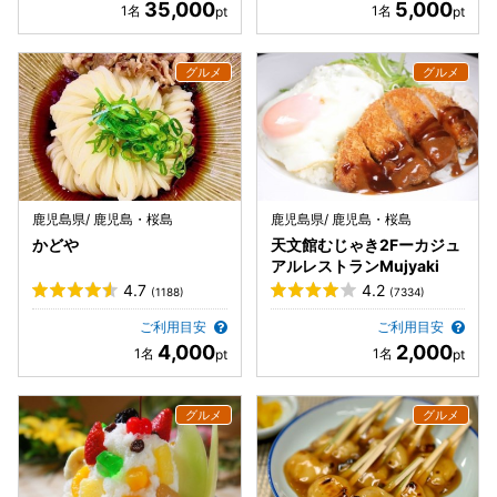
35,000
5,000
鹿児島県/ 鹿児島・桜島
鹿児島県/ 鹿児島・桜島
かどや
天文館むじゃき2Fーカジュ
アルレストランMujyaki
4.7
4.2
(1188)
(7334)
ご利用目安
ご利用目安
4,000
2,000