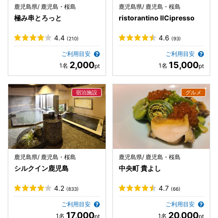
鹿児島県/ 鹿児島・桜島
鹿児島県/ 鹿児島・桜島
極み串とろっと
ristorantino IlCipresso
4.4
4.6
(210)
(93)
ご利用目安
ご利用目安
2,000
15,000
鹿児島県/ 鹿児島・桜島
鹿児島県/ 鹿児島・桜島
シルクイン鹿児島
中央町 貴よし
4.2
4.7
(833)
(66)
ご利用目安
ご利用目安
17,000
20,000