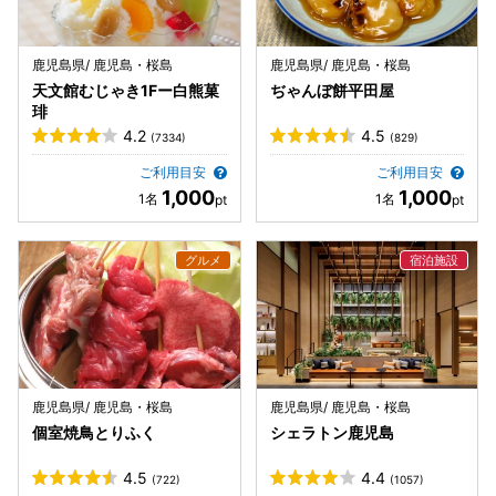
鹿児島県/ 鹿児島・桜島
鹿児島県/ 鹿児島・桜島
天文館むじゃき1Fー白熊菓
ぢゃんぼ餅平田屋
琲
4.2
4.5
(7334)
(829)
ご利用目安
ご利用目安
1,000
1,000
鹿児島県/ 鹿児島・桜島
鹿児島県/ 鹿児島・桜島
個室焼鳥とりふく
シェラトン鹿児島
4.5
4.4
(722)
(1057)