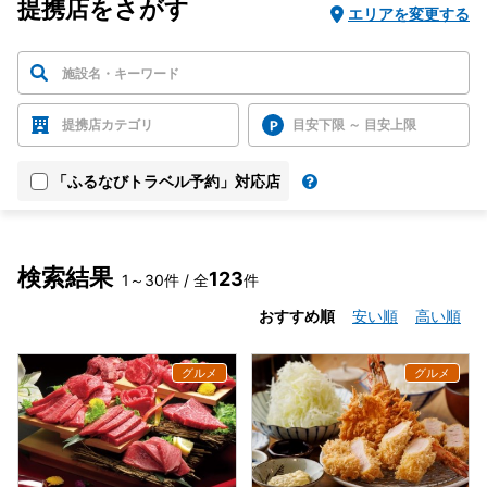
提携店をさがす
エリアを変更する
提携店カテゴリ
目安下限 ～ 目安上限
「ふるなびトラベル予約」対応店
検索結果
123
1～30件 / 全
件
おすすめ順
安い順
高い順