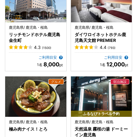
鹿児島県/ 鹿児島・桜島
鹿児島県/ 鹿児島・桜島
リッチモンドホテル鹿児島
ダイワロイネットホテル鹿
金生町
児島天文館 PREMIER
4.3
4.4
(1500)
(793)
ご利用目安
ご利用目安
8,000
12,000
ふるなびトラベル予約
鹿児島県/ 鹿児島・桜島
鹿児島県/ 鹿児島・桜島
極み肉ナイス！とろ
天然温泉 霧桜の湯 ドーミー
イン鹿児島