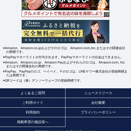
※Amazon、Amazon.co.jpおよびそのロゴは、Amazon.com,Inc.またはその関連会社
の商標です。
※PayPayマネーライトが付与されます。PayPayマネーライトの出金はできません。
※Amazon、Amazon.co.jp、Amazon Payおよびそれらのロゴは、Amazon.com, Inc.
またはその関連会社の商標です。
※PayPay、PayPayのロゴ、ペイペイ、Ｐのロゴは、LINEヤフー株式会社の登録商標ま
たは商標です。
※QRコードは（株）デンソーウェーブの登録商標です。
よくあるご質問
ニュースリリース
ご利用ガイド
会社概要
利用規約
プライバシーポリシー
掲載希望の施設様へ