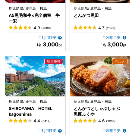
鹿児島県/ 鹿児島・桜島
鹿児島県/ 鹿児島・桜島
A5黒毛和牛×完全個室 牛
とんかつ黒田
一彩
4.9
4.7
(2080)
(2599)
ご利用目安
ご利用目安
3,000
3,000
鹿児島県/ 鹿児島・桜島
鹿児島県/ 鹿児島・桜島
SHIROYAMA HOTEL
とんかつとしゃぶしゃぶ
kagoshima
黒豚ふくや
4.4
4.6
(6412)
(2056)
ご利用目安
ご利用目安