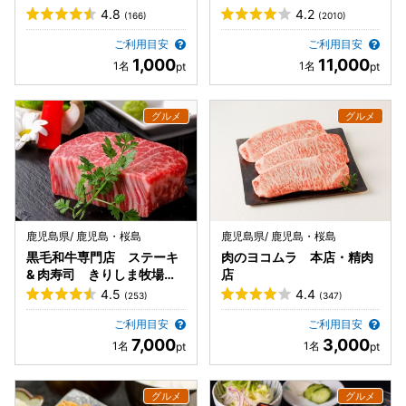
4.8
4.2
(166)
(2010)
ご利用目安
ご利用目安
1,000
11,000
鹿児島県/ 鹿児島・桜島
鹿児島県/ 鹿児島・桜島
黒毛和牛専門店 ステーキ
肉のヨコムラ 本店・精肉
& 肉寿司 きりしま牧場
店
鹿児島天文館店
4.5
4.4
(253)
(347)
ご利用目安
ご利用目安
7,000
3,000