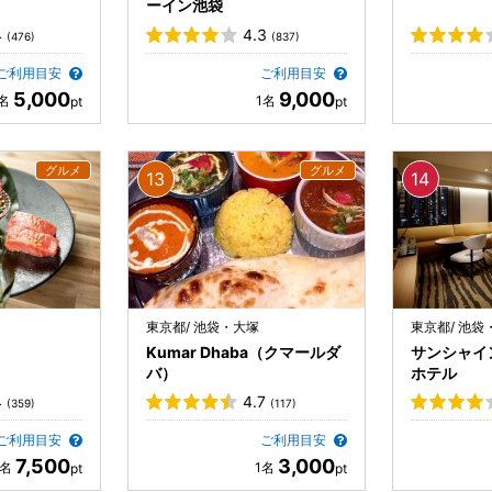
ーイン池袋
4
4.3
(476)
(837)
ご利用目安
ご利用目安
5,000
9,000
東京都/ 池袋・大塚
東京都/ 池袋
Kumar Dhaba（クマールダ
サンシャイ
バ）
ホテル
4
4.7
(359)
(117)
ご利用目安
ご利用目安
7,500
3,000