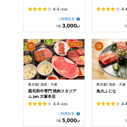
4.4
4.
(559)
ご利用目安
3,000
東京都/ 池袋・大塚
東京都/ 池袋・大塚
黒毛和牛専門 焼肉スタジア
魚火ふじな
ム jan 大塚本店
4.4
4.
(426)
ご利用目安
5,000