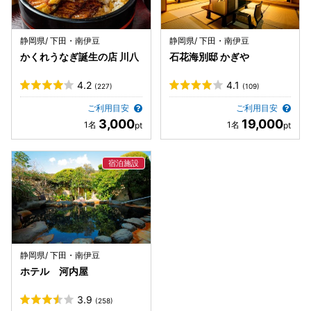
静岡県/ 下田・南伊豆
静岡県/ 下田・南伊豆
かくれうなぎ誕生の店 川八
石花海別邸 かぎや
4.2
4.1
(227)
(109)
ご利用目安
ご利用目安
3,000
19,000
静岡県/ 下田・南伊豆
ホテル 河内屋
3.9
(258)