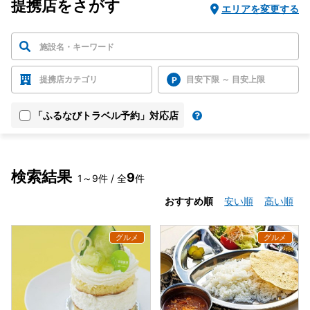
提携店をさがす
エリアを変更する
提携店カテゴリ
目安下限 ～ 目安上限
「ふるなびトラベル予約」対応店
検索結果
9
1～9件 / 全
件
おすすめ順
安い順
高い順