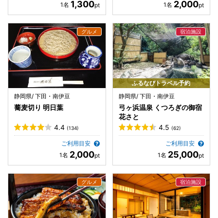
1,300
2,000
ふるなびトラベル予約
静岡県/ 下田・南伊豆
静岡県/ 下田・南伊豆
蕎麦切り 明日葉
弓ヶ浜温泉 くつろぎの御宿
花さと
4.4
4.5
(134)
(62)
ご利用目安
ご利用目安
2,000
25,000