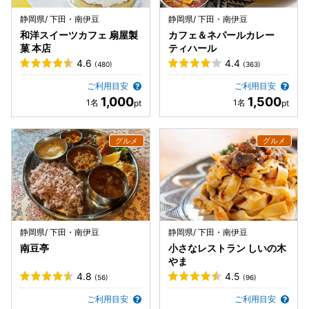
静岡県/ 下田・南伊豆
静岡県/ 下田・南伊豆
和洋スイーツカフェ 扇屋製
カフェ＆ネパールカレー
菓 本店
ティハール
4.6
4.4
(480)
(363)
ご利用目安
ご利用目安
1,000
1,500
静岡県/ 下田・南伊豆
静岡県/ 下田・南伊豆
南豆亭
小さなレストラン しいの木
やま
4.8
4.5
(56)
(96)
ご利用目安
ご利用目安