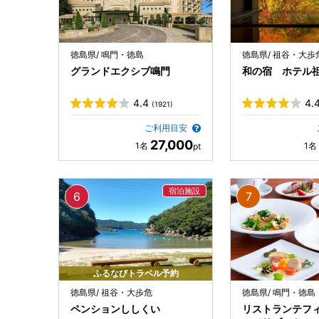
徳島県/ 鳴門・徳島
徳島県/ 祖谷・大歩
グランドエクシブ鳴門
和の宿 ホテル
4.4
4.
(1921)
ご利用目安
27,000
ふるなびトラベル予約
徳島県/ 祖谷・大歩危
徳島県/ 鳴門・徳島
ペンションししくい
リストランテフ