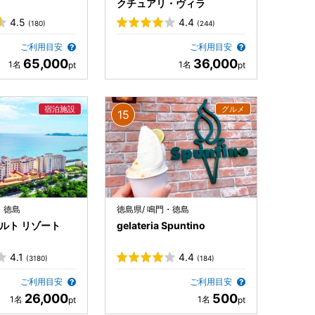
クチュアリ・ヴィラ
4.5
4.4
(180)
(244)
ご利用目安
ご利用目安
65,000
36,000
・徳島
徳島県/ 鳴門・徳島
ルト リゾート
gelateria Spuntino
4.1
4.4
(3180)
(184)
ご利用目安
ご利用目安
26,000
500