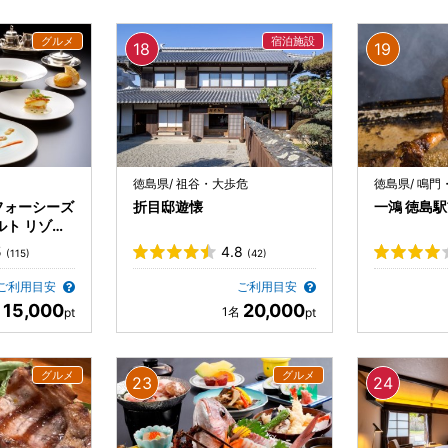
徳島県/ 祖谷・大歩危
徳島県/ 鳴門
フォーシーズ
折目邸遊懐
一鴻 徳島
ルト リゾー
5
4.8
(115)
(42)
ご利用目安
ご利用目安
15,000
20,000