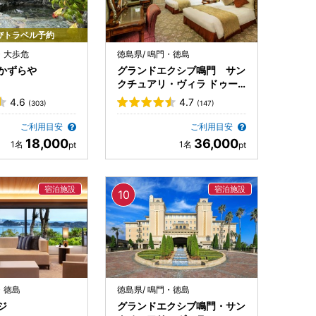
びトラベル予約
・大歩危
徳島県/ 鳴門・徳島
かずらや
グランドエクシブ鳴門 サン
クチュアリ・ヴィラ ドゥー
エ
4.6
4.7
(303)
(147)
ご利用目安
ご利用目安
18,000
36,000
・徳島
徳島県/ 鳴門・徳島
ジ
グランドエクシブ鳴門・サン