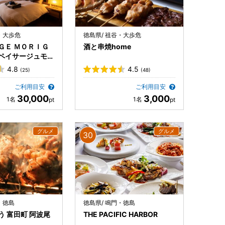
・大歩危
徳島県/ 祖谷・大歩危
ＧＥ ＭＯＲＩＧ
酒と串焼home
ペイサージュモリ
4.8
4.5
(25)
(48)
ご利用目安
ご利用目安
30,000
3,000
・徳島
徳島県/ 鳴門・徳島
う 富田町 阿波尾
THE PACIFIC HARBOR