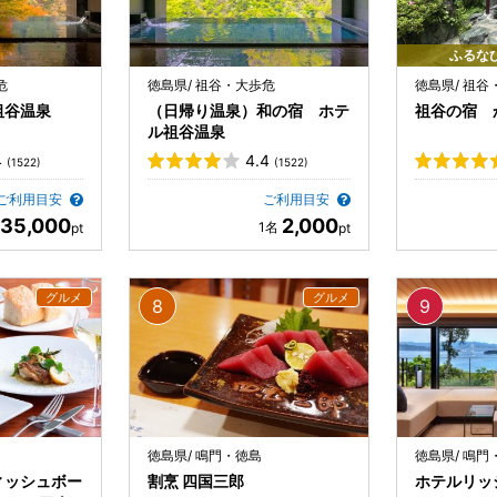
ふるな
危
徳島県/ 祖谷・大歩危
徳島県/ 祖谷
祖谷温泉
（日帰り温泉）和の宿 ホテ
祖谷の宿 
ル祖谷温泉
4
4.4
(1522)
(1522)
ご利用目安
ご利用目安
35,000
2,000
徳島県/ 鳴門・徳島
徳島県/ 鳴門
ィッシュボー
割烹 四国三郎
ホテルリッ