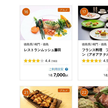
徳島県/ 鳴門・徳島
徳島県/ 鳴門・徳島
レストランムッシュ藤田
フランス料理 
ン（アオアヲ ナ
ト内）
4.4
4.
(183)
ご利用目安
7,000