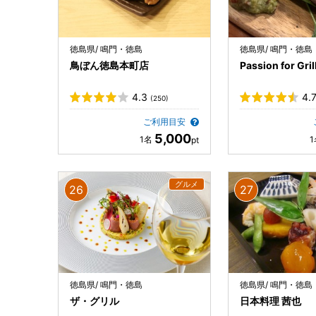
徳島県/ 鳴門・徳島
徳島県/ 鳴門・徳島
鳥ぼん徳島本町店
Passion for Gri
4.3
4.
(250)
ご利用目安
5,000
徳島県/ 鳴門・徳島
徳島県/ 鳴門・徳島
ザ・グリル
日本料理 茜也