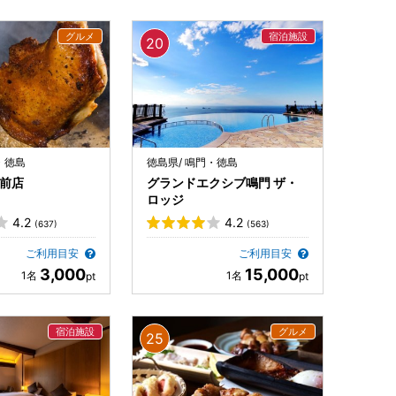
・徳島
徳島県/ 鳴門・徳島
駅前店
グランドエクシブ鳴門 ザ・
ロッジ
4.2
4.2
(637)
(563)
ご利用目安
ご利用目安
3,000
15,000