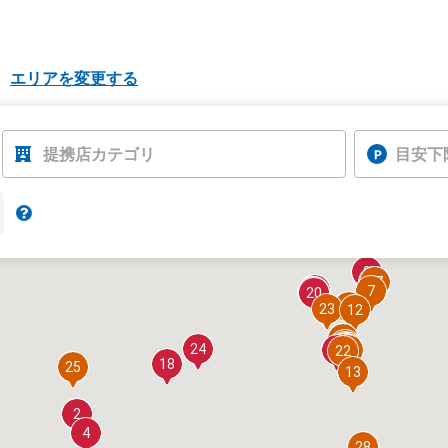
エリアを変更する
提携店カテゴリ
目安下
9
14
17
1
7
10
5
20
15
23
12
16
26
19
21
24
27
29
8
11
30
22
18
25
13
3
2
4
28