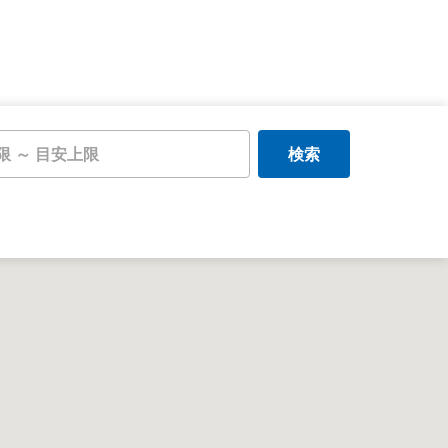
限 ～ 目安上限
検索