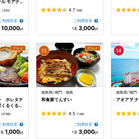
ル モアナ
4
4.7
(330)
(98)
ご利用目安
ご利用目安
10,000
3,000
徳島県/ 鳴門・徳島
徳島県/ 鳴門
ン ホレタテ
和食家てんすい
アオアヲ ナ
駅くるくる鳴
4.5
(3786)
(146)
ご利用目安
ご利用目安
1,000
3,000