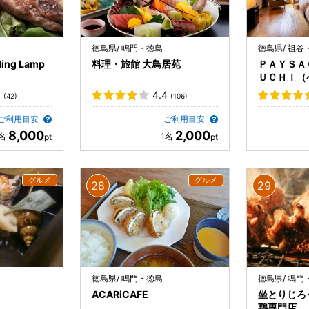
徳島県/ 鳴門・徳島
徳島県/ 祖谷
lling Lamp
料理・旅館 大鳥居苑
ＰＡＹＳＡ
ＵＣＨＩ（
グチ）
7
4.4
(42)
(106)
ご利用目安
ご利用目安
8,000
2,000
徳島県/ 鳴門・徳島
徳島県/ 鳴門
ACARiCAFE
坐とりじろ
鶏専門店