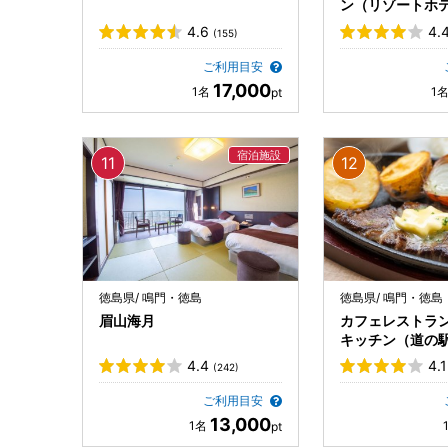
ン（リゾートホテ
コースト内）
4.6
4.
(155)
ご利用目安
17,000
徳島県/ 鳴門・徳島
徳島県/ 鳴門・徳島
眉山海月
カフェレストラ
キッチン（道の
門）
4.4
4.1
(242)
ご利用目安
13,000