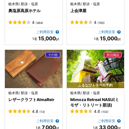
栃木県/ 那須・塩原
栃木県/ 那須・塩原
奥塩原高原ホテル
上会津屋
4
4
(464)
(165)
ご利用目安
ご利用目安
15,000
15,000
ふるなびトラベル予約
栃木県/ 那須・塩原
栃木県/ 那須・塩原
レザークラフトAlmaReir
Mimoza Retreat NASU(ミ
モザ・リトリート那須)
4.8
4.6
(13)
(102)
ご利用目安
ご利用目安
7,000
33,000