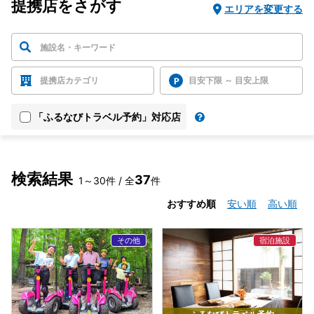
提携店をさがす
エリアを変更する
提携店カテゴリ
目安下限 ～ 目安上限
「ふるなびトラベル予約」対応店
検索結果
37
1～30件 / 全
件
おすすめ順
安い順
高い順