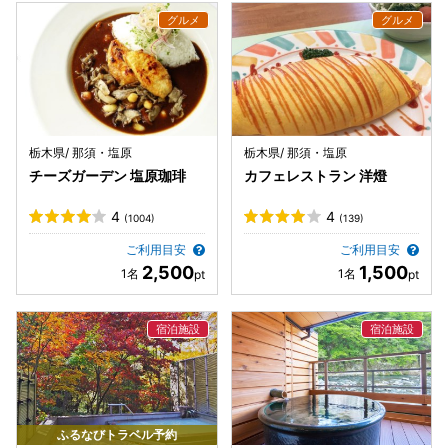
栃木県/ 那須・塩原
栃木県/ 那須・塩原
チーズガーデン 塩原珈琲
カフェレストラン 洋燈
4
4
(1004)
(139)
ご利用目安
ご利用目安
2,500
1,500
ふるなびトラベル予約