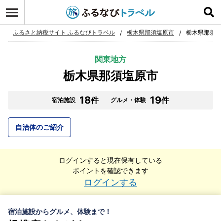
ふるさと納税サイト ふるなびトラベル
栃木県那須塩原市
栃木県那須塩
関東地方
栃木県那須塩原市
18
19
件
件
宿泊施設
グルメ・体験
自治体のご紹介
ログインすると現在保有している
ポイントを確認できます
ログインする
宿泊施設からグルメ、体験まで！