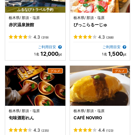
ふるなびトラベル予約
栃木県/ 那須・塩原
栃木県/ 那須・塩原
赤沢温泉旅館
ぴっこらるーじゅ
4.3
4.3
(319)
(268)
ご利用目安
ご利用目安
12,000
1,500
栃木県/ 那須・塩原
栃木県/ 那須・塩原
旬味酒彩れん
CAFÉ NOVIRO
4.3
4.4
(235)
(123)