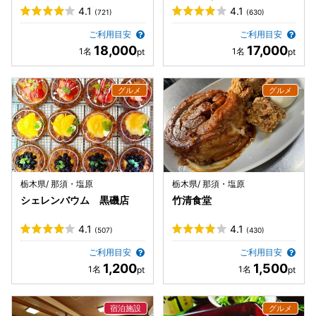
塩原 ワンちゃんの宿）
4.1
4.1
(721)
(630)
ご利用目安
ご利用目安
18,000
17,000
栃木県/ 那須・塩原
栃木県/ 那須・塩原
シェレンバウム 黒磯店
竹清食堂
4.1
4.1
(507)
(430)
ご利用目安
ご利用目安
1,200
1,500