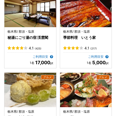
栃木県/ 那須・塩原
栃木県/ 那須・塩原
秘湯にごり湯の宿 渓雲閣
季節料理 いとう家
4.1
4.1
(425)
(217)
ご利用目安
ご利用目安
17,000
5,000
栃木県/ 那須・塩原
栃木県/ 那須・塩原