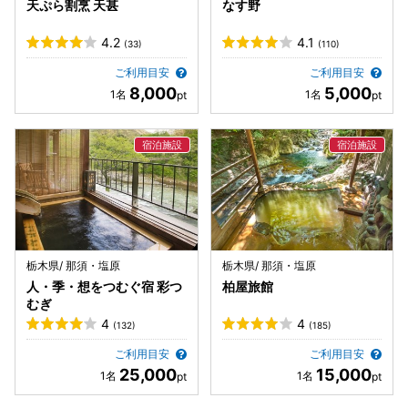
天ぷら割烹 天甚
なす野
4.2
4.1
(33)
(110)
ご利用目安
ご利用目安
8,000
5,000
栃木県/ 那須・塩原
栃木県/ 那須・塩原
人・季・想をつむぐ宿 彩つ
柏屋旅館
むぎ
4
4
(132)
(185)
ご利用目安
ご利用目安
25,000
15,000