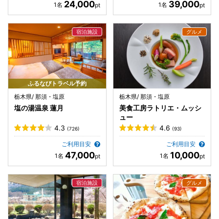
24,000
39,000
ふるなびトラベル予約
栃木県/ 那須・塩原
栃木県/ 那須・塩原
塩の湯温泉 蓮月
美食工房ラトリエ・ムッシ
ュー
4.3
4.6
(726)
(93)
ご利用目安
ご利用目安
47,000
10,000