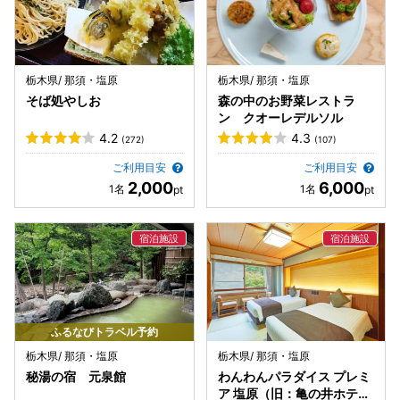
栃木県/ 那須・塩原
栃木県/ 那須・塩原
そば処やしお
森の中のお野菜レストラ
ン クオーレデルソル
4.2
4.3
(272)
(107)
ご利用目安
ご利用目安
2,000
6,000
ふるなびトラベル予約
栃木県/ 那須・塩原
栃木県/ 那須・塩原
秘湯の宿 元泉館
わんわんパラダイス プレミ
ア 塩原（旧：亀の井ホテル