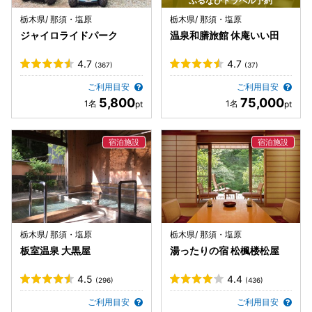
ふるなびトラベル予約
栃木県/ 那須・塩原
栃木県/ 那須・塩原
ジャイロライドパーク
温泉和膳旅館 休庵いい田
4.7
4.7
(367)
(37)
ご利用目安
ご利用目安
5,800
75,000
栃木県/ 那須・塩原
栃木県/ 那須・塩原
板室温泉 大黒屋
湯ったりの宿 松楓楼松屋
4.5
4.4
(296)
(436)
ご利用目安
ご利用目安