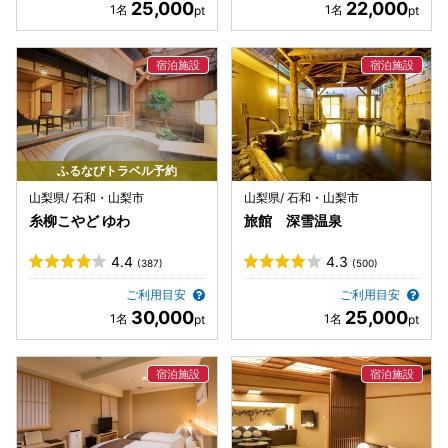
25,000
22,000
ふるなびトラベル予約
山梨県/ 石和・山梨市
山梨県/ 石和・山梨市
糸柳こやど ゆわ
旅館 深雪温泉
4.4
4.3
(387)
(500)
ご利用目安
ご利用目安
30,000
25,000