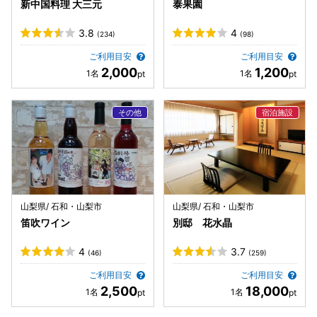
新中国料理 大三元
泰果園
3.8
4
(234)
(98)
ご利用目安
ご利用目安
2,000
1,200
山梨県/ 石和・山梨市
山梨県/ 石和・山梨市
笛吹ワイン
別邸 花水晶
4
3.7
(46)
(259)
ご利用目安
ご利用目安
2,500
18,000