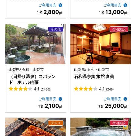
ご利用目安
ご利用目安
2,800
13,000
山梨県/ 石和・山梨市
山梨県/ 石和・山梨市
（日帰り温泉）スパラン
石和温泉郷 旅館 喜仙
ド ホテル内藤
4.1
4.1
(2466)
(246)
ご利用目安
ご利用目安
2,100
25,000