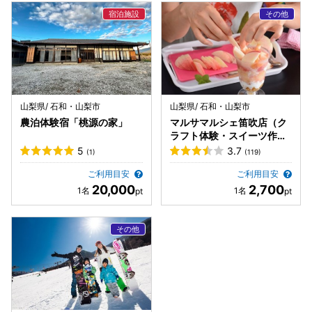
山梨県/ 石和・山梨市
山梨県/ 石和・山梨市
農泊体験宿「桃源の家」
マルサマルシェ笛吹店（ク
ラフト体験・スイーツ作
り）
5
3.7
(1)
(119)
ご利用目安
ご利用目安
20,000
2,700