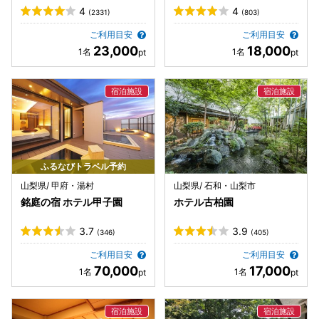
4
4
(2331)
(803)
ご利用目安
ご利用目安
23,000
18,000
ふるなびトラベル予約
山梨県/ 甲府・湯村
山梨県/ 石和・山梨市
銘庭の宿 ホテル甲子園
ホテル古柏園
3.7
3.9
(346)
(405)
ご利用目安
ご利用目安
70,000
17,000