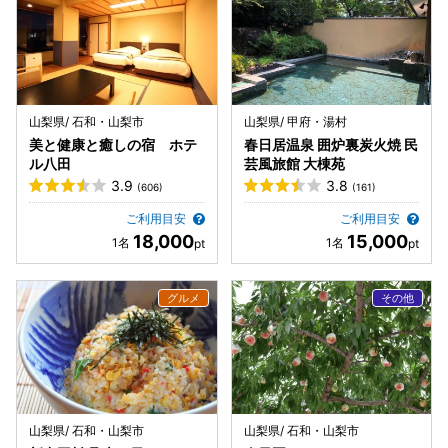
山梨県/ 石和・山梨市
山梨県/ 甲府・湯村
美と健康と癒しの宿 ホテ
春日居温泉 囲炉裏炭火焼 民
ル八田
芸風旅館 大棟苑
3.9
3.8
(606)
(161)
ご利用目安
ご利用目安
18,000
15,000
山梨県/ 石和・山梨市
山梨県/ 石和・山梨市