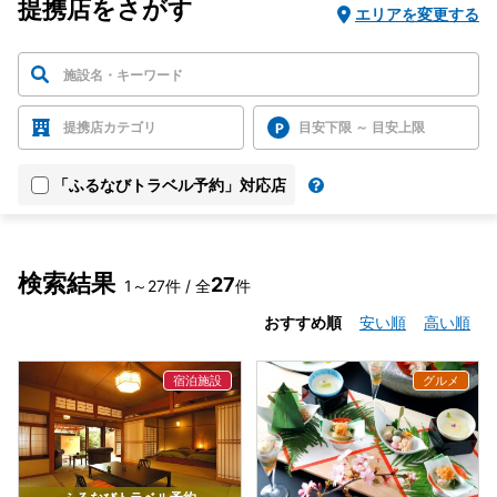
提携店をさがす
エリアを変更する
提携店カテゴリ
目安下限 ～ 目安上限
「ふるなびトラベル予約」対応店
検索結果
27
1～27件 / 全
件
おすすめ順
安い順
高い順