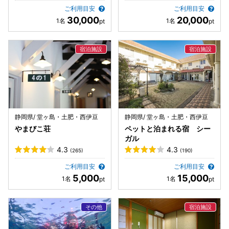
ご利用目安
ご利用目安
30,000
20,000
静岡県/ 堂ヶ島・土肥・西伊豆
静岡県/ 堂ヶ島・土肥・西伊豆
やまびこ荘
ペットと泊まれる宿 シー
ガル
4.3
4.3
(265)
(190)
ご利用目安
ご利用目安
5,000
15,000