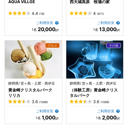
AQUA VILLGE
西天城高原 牧場の家
4.4
4
(19)
(671)
ご利用目安
ご利用目安
20,000
13,000
静岡県/ 堂ヶ島・土肥・西伊豆
静岡県/ 堂ヶ島・土肥・西伊豆
黄金崎クリスタルパーク
（体験工房）黄金崎クリス
リリカ
タルパーク
3.6
3.6
(1099)
(1099)
ご利用目安
ご利用目安
1,000
2,000