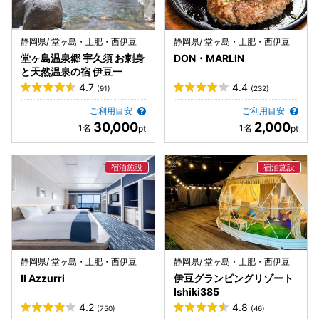
静岡県/ 堂ヶ島・土肥・西伊豆
静岡県/ 堂ヶ島・土肥・西伊豆
堂ヶ島温泉郷 宇久須 お刺身
DON・MARLIN
と天然温泉の宿 伊豆一
4.7
4.4
(91)
(232)
ご利用目安
ご利用目安
30,000
2,000
静岡県/ 堂ヶ島・土肥・西伊豆
静岡県/ 堂ヶ島・土肥・西伊豆
Il Azzurri
伊豆グランピングリゾート
Ishiki385
4.2
4.8
(750)
(46)