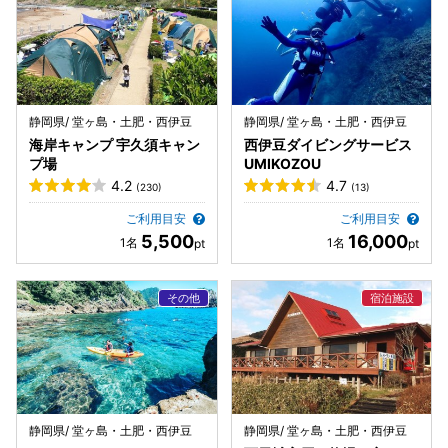
静岡県/ 堂ヶ島・土肥・西伊豆
静岡県/ 堂ヶ島・土肥・西伊豆
海岸キャンプ 宇久須キャン
西伊豆ダイビングサービス
プ場
UMIKOZOU
4.2
4.7
(230)
(13)
ご利用目安
ご利用目安
5,500
16,000
静岡県/ 堂ヶ島・土肥・西伊豆
静岡県/ 堂ヶ島・土肥・西伊豆