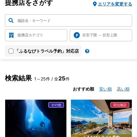
提携店をさがす
エリアを変更する
提携店カテゴリ
目安下限 ～ 目安上限
「ふるなびトラベル予約」対応店
検索結果
25
1～25件 / 全
件
おすすめ順
安い順
高い順