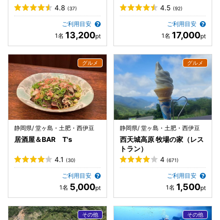
4.8
4.5
(37)
(92)
ご利用目安
ご利用目安
13,200
17,000
静岡県/ 堂ヶ島・土肥・西伊豆
静岡県/ 堂ヶ島・土肥・西伊豆
居酒屋＆BAR T's
西天城高原 牧場の家（レス
トラン）
4.1
4
(30)
(671)
ご利用目安
ご利用目安
5,000
1,500