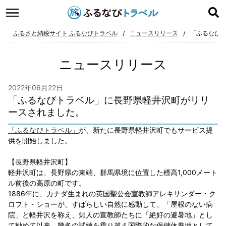
ログイン
お気に入り
ふるさと納税サイト ふるなびトラベル
ニュースリリース
「ふるなび
ニュースリリース
2022年06月22日
「ふるなびトラベル」に長野県軽井沢町がリリ
ースされました。
「ふるなびトラベル」
が、新たに長野県軽井沢町でもサービス提
供を開始しました。
【長野県軽井沢町】
軽井沢町は、長野県の東端、群馬県境に位置した標高1,000メート
ル前後の高原の町です。
1886年に、カナダ生まれの英国聖公会宣教師アレキサンダー・ク
ロフト・ショーが、すばらしい自然に感動して、「屋根のない病
院」と軽井沢を称え、知人の宣教師たちに「絶好の避暑地」とし
て勧めて以来、幾多の試練を乗り越え国際的な保健休養地として