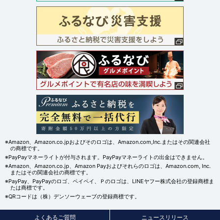
※Amazon、Amazon.co.jpおよびそのロゴは、Amazon.com,Inc.またはその関連会社
の商標です。
※PayPayマネーライトが付与されます。PayPayマネーライトの出金はできません。
※Amazon、Amazon.co.jp、Amazon Payおよびそれらのロゴは、Amazon.com, Inc.
またはその関連会社の商標です。
※PayPay、PayPayのロゴ、ペイペイ、Ｐのロゴは、LINEヤフー株式会社の登録商標ま
たは商標です。
※QRコードは（株）デンソーウェーブの登録商標です。
よくあるご質問
ニュースリリース