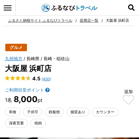
ログイン
お気に入り
ふるさと納税サイト ふるなびトラベル
提携店一覧
大阪屋 浜町店
グルメ
九州地方
長崎県
長崎・稲佐山
大阪屋 浜町店
4.5
(450)
ご利用目安ポイント
追加
8,000
和食
子供可
鉄板焼
個室あり
カウンター
深夜営業
焼肉