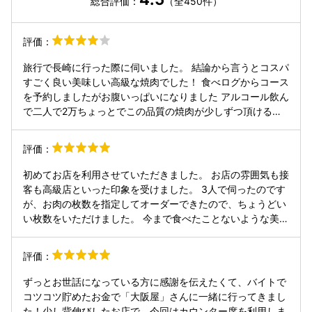
総合評価：
（全450件）
評価：
旅行で長崎に行った際に伺いました。 結論から言うとコスパ
すごく良い美味しい高級な焼肉でした！ 食べログからコース
を予約しましたがお腹いっぱいになりました アルコール飲ん
で二人で2万ちょっとでこの品質の焼肉が少しずつ頂けるの
はとてもいいと思います ただ、個人的には終盤の油っこい構
成がつらかったので ミノやハツなんかの低脂質なホルモンや
評価：
赤身肉も食べたかったなという感想です
初めてお店を利用させていただきました。 お店の雰囲気も接
客も高級店といった印象を受けました。 3人で伺ったのです
が、お肉の枚数を指定してオーダーできたので、ちょうどい
い枚数をいただけました。 今まで食べたことないような美味
しいお肉でした。 また、機会があれば伺いたいと思います。
評価：
ずっとお世話になっている方に感謝を伝えたくて、バイトで
コツコツ貯めたお金で「大阪屋」さんに一緒に行ってきまし
た！少し背伸びしたお店で、今回はカウンター席を利用しま