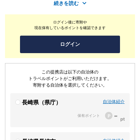
ける最上位の牛肉だけをご提供致しております。様々なシ
続きを読む
ーンで御利用頂けるよう、コースや盛合せも豊富にご用意
致しております！
ログイン後に寄附や
現在保有しているポイントを確認できます
ログイン
この提携店は以下の自治体の
トラベルポイントがご利用いただけます。
寄附する自治体を選択してください。
自治体紹介
長崎県（県庁）
-
保有ポイント