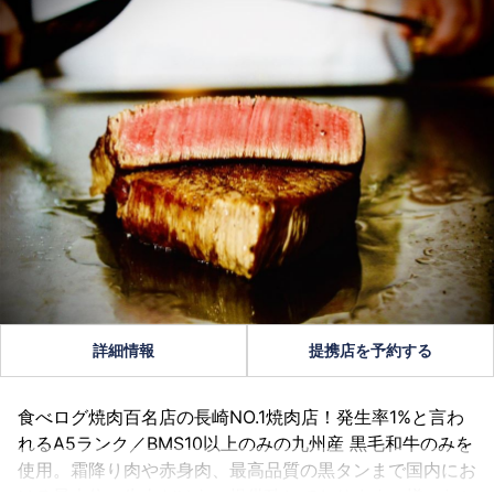
詳細情報
提携店を予約する
食べログ焼肉百名店の長崎NO.1焼肉店！発生率1%と言わ
れるA5ランク／BMS10以上のみの九州産 黒毛和牛のみを
使用。霜降り肉や赤身肉、最高品質の黒タンまで国内にお