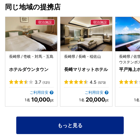
同じ地域の提携店
長崎県 / 壱岐・対馬・五島
長崎県 / 長崎・稲佐山
長崎県 / 
ウステンボ
ホテルダウンタウン
長崎マリオットホテル
平戸海上
3.7
4.5
(121)
(573)
ご利用目安
ご利用目安
10,000
20,000
もっと見る