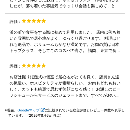
したが、落ち着いた雰囲気でゆっくり会話も楽しめて、とて
もいい時間になりました。 まずお肉のクオリティが本当に高
くて、一口食べた瞬間に「これは間違いない！」と思える美
評価：
味しさ。中でも印象に残ったのが焼きすきで、さっと炙った
お肉の旨みとタレのバランスが絶妙で本当に美味しかったで
浜の町で食事をする際に初めて利用しました。 店内は落ち着
す！シンプルなのに贅沢感があって、「これを食べにまた来
いた雰囲気で居心地がよく、ゆっくり過ごせます。 料理はど
たい！」と思える一品でした。事前に見ていた口コミ通り
れも絶品で、ボリュームもかなり満足です。お肉の質は日本
で、期待を裏切らないどころかそれ以上でした！ お世話にな
トップクラス、そしてこのコスパの高さ。 福岡、東京で食べ
った方も「めっちゃ美味しいね」と喜んでくれて、その一言
たら倍以上かかると思います。 スタッフの方の対応も丁寧
でここを選んでよかったと心から思えました！店員さんの接
で、気持ちよく食事ができました。 長崎に来る方などにも自
評価：
客も丁寧で、落ち着いた雰囲気の中でゆっくり食事ができた
信を持っておすすめできる焼肉屋さんでした。 必ずまた行き
のも良かったです。 自分にとっては少し特別な出費でした
ます。ご馳走様でした。
お店は掘り炬燵式の個室で居心地がとても良く、店員さん達
が、それ以上に価値のある時間を過ごせました！大切な人と
の気遣い、ホスピタリティが素晴らしい。 お肉もどれもおい
行くのにぴったりのお店だと思います。また何かの節目に来
しく、カットも綺麗で思わず笑顔になる感じ！ お通しのビー
たいです！
フシチューからサービスのジェラートまで、すべてがおいし
く、素敵なお店でした。
現在、
Googleマップ
に記載されている総合評価とレビュー件数を表示し
ています。（2026年8月6日 時点）