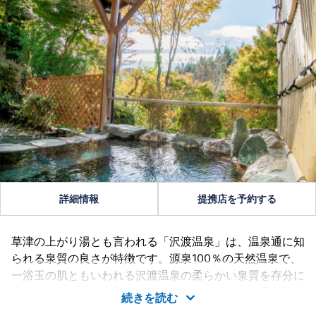
詳細情報
提携店を予約する
草津の上がり湯とも言われる「沢渡温泉」は、温泉通に知
られる泉質の良さが特徴です。源泉100％の天然温泉で、
一浴玉の肌ともいわれる沢渡温泉の柔らかい泉質を存分に
堪能いただける温泉旅館です。他にも、貸し切り露天風呂
続きを読む
や家族風呂など様々なお風呂を堪能することができます。