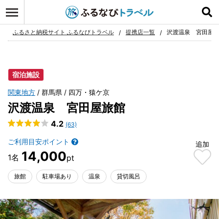
ログイン
お気に入り
ふるさと納税サイト ふるなびトラベル
提携店一覧
沢渡温泉 宮田屋
宿泊施設
関東地方
群馬県
四万・猿ケ京
沢渡温泉 宮田屋旅館
4.2
(63)
ご利用目安ポイント
追加
14,000
旅館
駐車場あり
温泉
貸切風呂