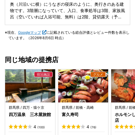
ます。
奥（川沿いに横）にうなぎの寝床のように、奥行きのある建
物です。3階層になっていて、入口、食事処等は3階、家族風
呂（空いていれば入浴可能、無料）は2階、貸切露天（予約
制、無料）は2階から外階段でおります。男女別大浴場が1階
にあります。施設は古いので少し手を入れた方が良いと思い
現在、
Googleマップ
に記載されている総合評価とレビュー件数を表示し
ます。畳が擦り切れてるし。チェックイン時にはお布団が敷
ています。（2026年8月6日 時点）
いてあります。 食事は夕食、朝食共に一気出しですが、なか
なか工夫されており美味しいです。食事処は衝立などで仕切
られており、個室風になってます（話し声は聞こえます）朝
同じ地域の提携店
食は白飯とお粥が出てきますので、どちらかだけでいいとい
う方は夕食時に宿の方にお伝えしておくと良いと思います。
客層が40代以降の方々が多いように思いますが、騒がしくな
いので静かに過ごせます。 大浴場もほとんど他の方と合わず
独泉状態がほとんどで、ゆっくり入浴出来ます。 温泉街とは
いってもお店がほぼないので、必要な物は中之条の街中で購
入するべし。お饅頭屋とお蕎麦屋が1軒づつしかないようで
す（中華：上州軒は2025年12月末で閉店） 日帰り温泉があ
群馬県 / 四万・猿ケ京
群馬県 / 前橋・高崎
群馬県 / 
りますが、お宿は日帰り入浴不可だと思われます。 スタッフ
四万温泉 三木屋旅館
富久寿司
ホルモンし
さんは丁寧ですし、静かにのんびり過ごせます。
店
4
4
(100)
(76)