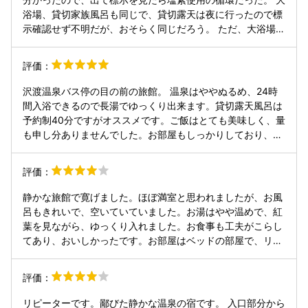
浴場、貸切家族風呂も同じで、貸切露天は夜に行ったので標
示確認せず不明だが、おそらく同じだろう。 ただ、大浴場に
は露天風呂もあるし、夜は蛙の声を聞きながらの入浴でとて
も癒された。 温泉の泉質はやや不満だったが、無料の貸切家
評価：
族風呂が便利だし、食事は美味しく量もたっぷりだったので
概ね満足。
沢渡温泉バス停の目の前の旅館。 温泉はややぬるめ、24時
間入浴できるので長湯でゆっくり出来ます。貸切露天風呂は
予約制40分ですがオススメです。ご飯はとても美味しく、量
も申し分ありませんでした。お部屋もしっかりしており、ゆ
っくりしたい方にはもってこいの宿。 大浴場についている露
天風呂が、近くのボイラー(？)による石油の匂いが強く、硫
評価：
酸塩泉の香りを満喫出来なかったのが唯一残念でした。(貸
切露天風呂ではバッチリ満喫できます)
静かな旅館で寛げました。ほぼ満室と思われましたが、お風
呂もきれいで、空いていていました。お湯はやや温めで、紅
葉を見ながら、ゆっくり入れました。お食事も工夫がこらし
てあり、おいしかったです。お部屋はベッドの部屋で、リフ
ォームがしてあり、比較的きれいだと思います。エアコンが
古めなので、冬は寒く感じるかもしれませんが、テーブルが
評価：
こたつ仕様だったので、使えるかたちになるのかも。コスパ
は良いと感じました。また、機会があれば泊まりたいと思い
リピーターです。鄙びた静かな温泉の宿です。 入口部分から