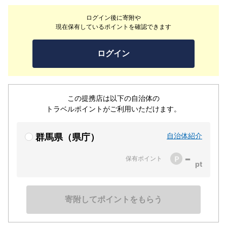
お食事は地元産の旬の素材を中心に、手づくりの料理を御
ログイン後に寄附や
提供しています。素朴な里山料理は手間ひまかけて、温か
現在保有しているポイントを確認できます
いものは温かく、冷たい物は冷たく、あたりまえの事をあ
たりまえに。お客様のご希望により1泊2食付きだけでは
ログイン
なく、夕食や朝食のみ、または素泊まりも選べます。
この提携店は以下の自治体の
トラベルポイントがご利用いただけます。
自治体紹介
群馬県（県庁）
-
保有ポイント
寄附してポイントをもらう