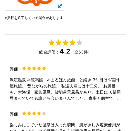
掲載を終了している場合があります。
4.2
総合評価：
（全63件）
評価：
沢渡温泉 ♨️龍鳴館、♨️まるほん旅館、と続き 3件目は♨️宮田
屋旅館。 昔ながらの旅館。 私達夫婦には十二分。 お風呂
も、大浴場、家族風呂、貸切露天風呂があり、土日に10部屋
埋まっていても誰とも会いませんでした。 食事も個室で、気
兼ねなく話せます。 🛗エレベーターもあって移動が楽ちん。
同じレベルで♨️四万温泉に泊まったらプラス¥10000するの
評価：
では… 30年前の’何もない’♨️四万温泉を思い出す。 願わく
ば、このまま鄙びた風情でいてほしい。
楽しみにしていた温泉は入った瞬間、肌がきしみ塩素使用が
分かったので、出て標示を見たら塩素使用の循環だった。 大