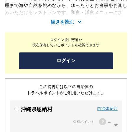
理まで海や自然を眺めながら、ゆったりとお食事をお楽し
みいただけるレストランです。和食・洋食メニューに加
え、沖縄ならではの料理や旬の食材を取り入れ、日替わり
続きを読む
で飽きのこないバリエーション豊富なメニューをご用意し
ております。やんばる地鶏のロースト、きびまる豚ステー
ログイン後に寄附や
キ、県産和牛のステーキ・県産魚のムニエルからメインデ
現在保有しているポイントを確認できます
ィッシュをお選びできます。
ログイン
この提携店は以下の自治体の
トラベルポイントがご利用いただけます。
自治体紹介
沖縄県恩納村
-
保有ポイント