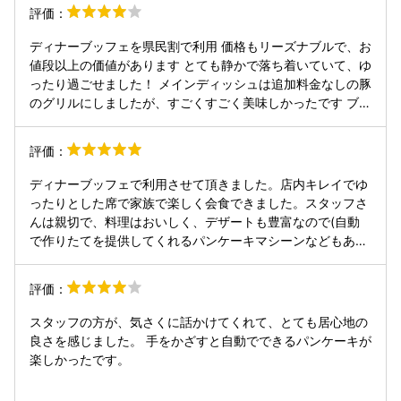
高いです。特にフレンチトーストが特に美味しかった。 デザ
評価：
ートのアイスも嬉しい沖縄らしいフレバーでした。シークワ
ーサー、紅芋、マンゴー。 食事会場は1階と2階の利用に分
ディナーブッフェを県民割で利用 価格もリーズナブルで、お
かれるのだが、1階に料理がある為、2階に案内された時は、
値段以上の価値があります とても静かで落ち着いていて、ゆ
食事を取りに行くのに大変でした。また種類も少なく、沖縄
ったり過ごせました！ メインディッシュは追加料金なしの豚
らしいメニューも数点あるが期待しすぎるとがっかりするか
のグリルにしましたが、すごくすごく美味しかったです ブッ
も。
フェメニューもどれも美味 ドレッシングやソース、ペース
ト、工夫のあるものが多くどれもハズレなし！ 沖縄そばの出
評価：
汁は宮古そばのようにあっさりしていました また行きたいと
思えるレストランです
ディナーブッフェで利用させて頂きました。店内キレイでゆ
ったりとした席で家族で楽しく会食できました。スタッフさ
んは親切で、料理はおいしく、デザートも豊富なので(自動
で作りたてを提供してくれるパンケーキマシーンなどもあ
り)大人も子供も楽しめるブッフェだと思います。個人的に
サラダバーのドレッシングの種類が多かったり、ブルーシー
評価：
ルの黒砂糖やウベ、ちんすこうといった沖縄特産品フレーバ
ーの品揃えが良かったりして、色々迷うほど選べるのが嬉し
スタッフの方が、気さくに話かけてくれて、とても居心地の
かったです！
良さを感じました。 手をかざすと自動でできるパンケーキが
楽しかったです。