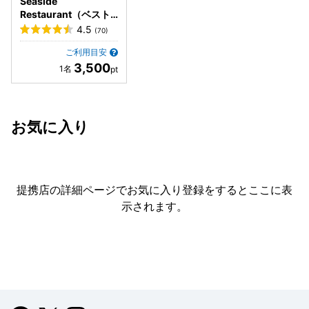
Seaside
Restaurant（ベスト
ウェスタン沖縄恩納ビ
4.5
(70)
ーチ内）
ご利用目安
3,500
お気に入り
提携店の詳細ページでお気に入り登録をすると
ここに表
示されます。