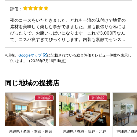
評価：
夜のコースをいただきました。どれも一流の味付けで地元の
素材を美味しく楽しむ事ができました。量も欲張りな私には
ぴったりで、お腹いっぱいになります！これで3,000円なん
て、コスパ良すぎてびっくりします。内装も素敵でセンスが
抜群ですね☺️ 来てよかったと思えるホテル&レストランで
す。みんなにおすすめしようと思います！！！Awesome
現在、
Googleマップ
に記載されている総合評価とレビュー件数を表示し
restaurant beside the BW hotel with wonderful foods and
ています。（2026年7月16日 時点）
service!! Will definitely come back.
同じ地域の提携店
沖縄県 / 名護・本部・国頭
沖縄県 / 恩納・読谷・北谷
沖縄県 / 