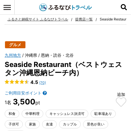
ログイン
お気に入り
ふるさと納税サイト ふるなびトラベル
提携店一覧
Seaside Res
グルメ
九州地方
沖縄県
恩納・読谷・北谷
Seaside Restaurant（ベストウェス
タン沖縄恩納ビーチ内）
4.5
(70)
ご利用目安ポイント
追加
3,500
和食
中華料理
キャッシュレス決済可
駐車場あり
子供可
家族
友達
カップル
景色が良い