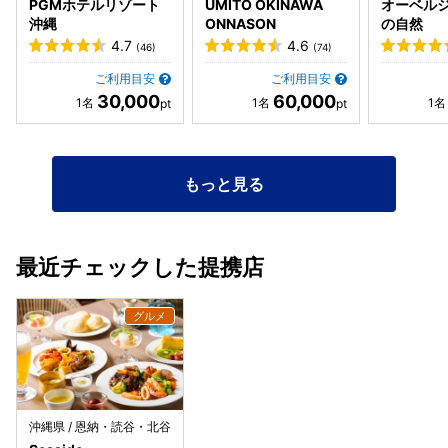
PGMホテルリゾート
UMITO OKINAWA
オーベルジ
沖縄
ONNASON
の自然
4.7
4.6
(46)
(74)
ご利用目安
ご利用目安
30,000
60,000
もっと見る
最近チェックした提携店
沖縄県 / 恩納・読谷・北谷