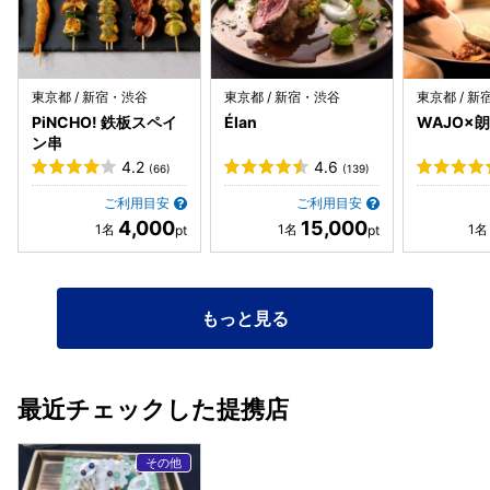
東京都 / 新宿・渋谷
東京都 / 新宿・渋谷
東京都 / 
PiNCHO! 鉄板スペイ
Élan
WAJO×朗
ン串
4.2
4.6
(66)
(139)
ご利用目安
ご利用目安
4,000
15,000
もっと見る
最近チェックした提携店