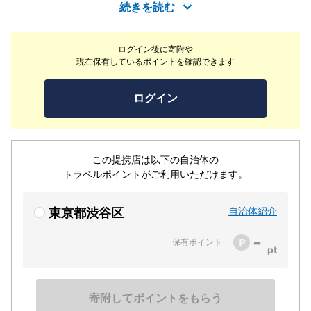
トをつくれます。完全予約制で他のお客様と一緒になるこ
続きを読む
とはありません。ご自身のペースで（時間内に限る）ゆっ
くりと没頭できます。世界に一つだけの完全オリジナルブ
ログイン後に寄附や
レスレットを作りませんか！！天然石の美しさに癒されて
現在保有しているポイントを確認できます
ください！！
ログイン
この提携店は以下の自治体の
トラベルポイントがご利用いただけます。
自治体紹介
東京都渋谷区
-
保有ポイント
寄附してポイントをもらう