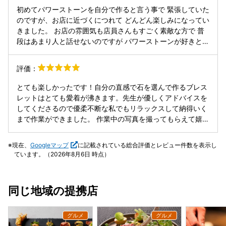
初めてパワーストーンを自分で作ると言う事で 緊張していた
のですが、お店に近づくにつれて どんどん楽しみになってい
きました。 お店の雰囲気も店員さんもすごく素敵な方で 普
段はあまり人と話せないのですが パワーストーンが好きと言
うこともあり たくさん気になることを聞くことができまし
た。 たくさんの質問にも丁寧に答えてもらえて とても安心
評価：
しました。 とても楽しく過ごせた30分でした！ あっという
間に時間が過ぎてとても 幸せな体験ができました！ ありが
とても楽しかったです！自分の直感で石を選んで作るブレス
とうございました。 また体験したいと思います！
レットはとても愛着が沸きます。先生が優しくアドバイスを
してくださるので優柔不断な私でもリラックスして納得いく
まで作業ができました。 作業中の写真を撮ってもらえて嬉し
かったです。 石の意味は後から教えて貰った方がやっぱり面
白いですね☺️☺️👏帰り道がもっと楽しいです✨ありがとうご
現在、
Googleマップ
に記載されている総合評価とレビュー件数を表示し
ざいました。
ています。（2026年8月6日 時点）
同じ地域の提携店