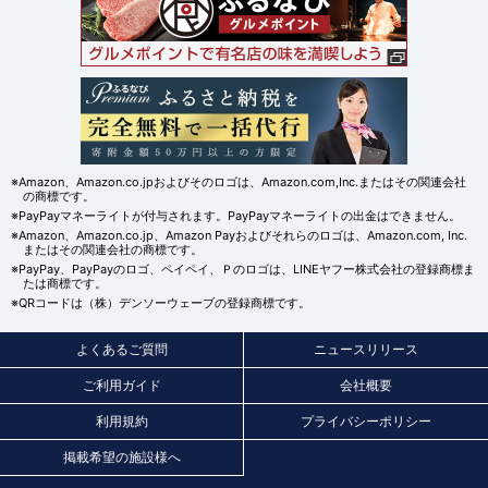
※Amazon、Amazon.co.jpおよびそのロゴは、Amazon.com,Inc.またはその関連会社
の商標です。
※PayPayマネーライトが付与されます。PayPayマネーライトの出金はできません。
※Amazon、Amazon.co.jp、Amazon Payおよびそれらのロゴは、Amazon.com, Inc.
またはその関連会社の商標です。
※PayPay、PayPayのロゴ、ペイペイ、Ｐのロゴは、LINEヤフー株式会社の登録商標ま
たは商標です。
※QRコードは（株）デンソーウェーブの登録商標です。
よくあるご質問
ニュースリリース
ご利用ガイド
会社概要
利用規約
プライバシーポリシー
掲載希望の施設様へ