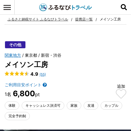
ログイン
お気に入り
ふるさと納税サイト ふるなびトラベル
提携店一覧
メイソン工房
その他
関東地方
東京都
新宿・渋谷
メイソン工房
4.9
(55)
ご利用目安ポイント
追加
6,800
体験
キャッシュレス決済可
家族
友達
カップル
完全予約制