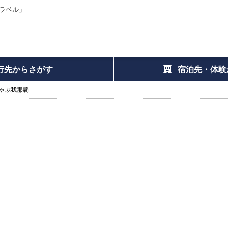
ラベル」
行先からさがす
宿泊先・体験
ゃぶ我那覇