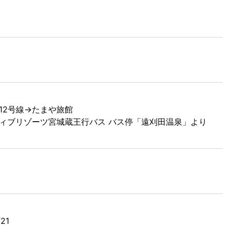
12号線→たまや旅館
ィブリゾーツ宮城蔵王行バス バス停「遠刈田温泉」より
21