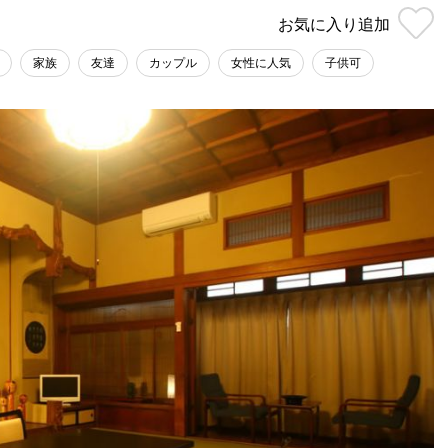
お気に入り
追加
家族
友達
カップル
女性に人気
子供可