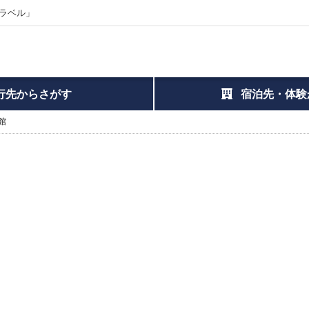
ラベル」
行先からさがす
宿泊先・体験
館