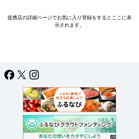
提携店の詳細ページでお気に入り登録をすると
ここに表
示されます。