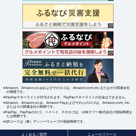
※Amazon、Amazon.co.jpおよびそのロゴは、Amazon.com,Inc.またはその関連会社
の商標です。
※PayPayマネーライトが付与されます。PayPayマネーライトの出金はできません。
※Amazon、Amazon.co.jp、Amazon Payおよびそれらのロゴは、Amazon.com, Inc.
またはその関連会社の商標です。
※PayPay、PayPayのロゴ、ペイペイ、Ｐのロゴは、LINEヤフー株式会社の登録商標ま
たは商標です。
※QRコードは（株）デンソーウェーブの登録商標です。
よくあるご質問
ニュースリリース