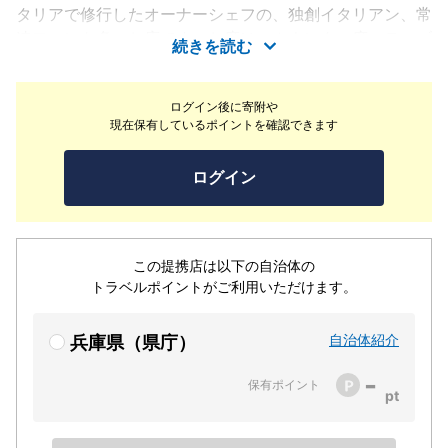
タリアで修行したオーナーシェフの、独創イタリアン、常
連ファンも多いお店です。お席は、カウンター席、テーブ
続きを読む
ル席、奥には個室風のお席もあります。初めての方も大歓
迎！気軽に食べに来て下さいね。
ログイン後に寄附や
現在保有しているポイントを確認できます
ログイン
この提携店は以下の自治体の
トラベルポイントがご利用いただけます。
自治体紹介
兵庫県（県庁）
-
保有ポイント