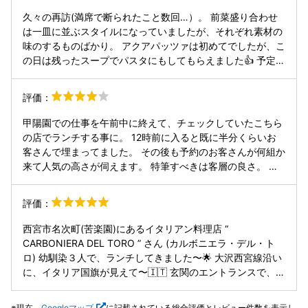
ますから』。このエリアではリーズナブルな値段だけどリピ
久々の再訪(満席で断られたこと数回…）。 前菜盛り合わせ
ートは考えにくい店でした。
は一皿に並ぶスタイルになっていましたが、それぞれ素材の
味のするものばかり。 アクアパッツァは初めてでしたが、こ
の日は残ったスープでパスタにもしてもらえました👍 予定外
のパスタ食べちゃったけど、最後のステーキは外せず、全部
美味しくいただきました。お腹いっぱいで動けなくなりまし
評価：
た。
甲陽園での仕事を午前中に終えて、チェックしていたこちら
の店でランチする事に。 12時前に入ると既に半分くらいお
客さんで埋まってました。 その後も予約のお客さんが何組か
来て人気の高さが伺えます。 特筆すべきは客層の良さ。 皆
さん品があってお洒落。 お店は入りやすい雰囲気でしたがお
客さんの質が高くて少し緊張しました、笑 お店は全然堅苦し
評価：
くなくイタリア家庭料理屋さんって感じの雰囲気で良い感じ
w ランチメニューは ・パスタランチ1000円 ・ピッコロラン
西宮市名次町(苦楽園)にあるイタリアン料理店 “
チ1850円(パスタ&メイン) の2種類。 パスタは2種類から選
CARBONIERA DEL TORO ” さん (カルボニエラ・デル・ト
べます。 この日は ・小柱と野菜のトマトクリームソース ・
ロ) 幼馴染３人で、ランチしてきました〜🌟 大沢西宮線沿い
ツナと野菜とプチトマトのぺぺロンチーノ です。 私はトマ
に、イタリア国旗が見えて〜🇮🇹 玄関のエントランスで、イ
トクリームソースの方を注文。 そして出てきたお茶は私が大
タリア雑貨がお出迎え〜 12:00に店内に入ると、平日なのに
好きなルイボスティー。 これは嬉しいなw ルイボスティー
カウンター＆テーブル席が、すでに満席〜💧 予約しといて、
現在、
Googleマップ
に記載されている総合評価とレビュー件数を表示し