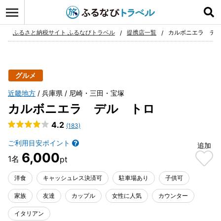
ログイン
お気に入り
ふるさと納税サイト ふるなびトラベル
提携店一覧
カルボニエラ デ
グルメ
近畿地方
兵庫県
尼崎・三田・宝塚
カルボニエラ デル トロ
4.2
(183)
ご利用目安ポイント
追加
6,000
洋食
キャッシュレス決済可
駐車場あり
子供可
家族
友達
カップル
女性に人気
カウンター
イタリアン