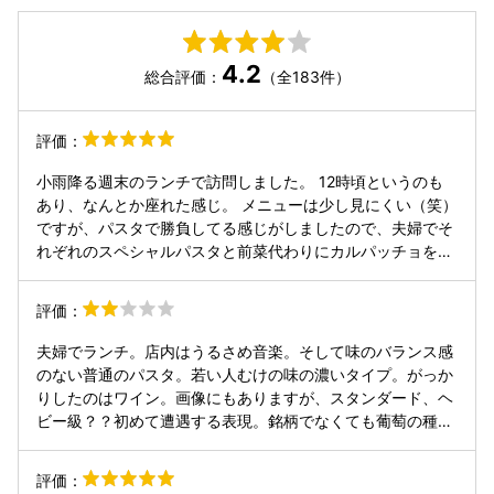
4.2
総合評価：
（全183件）
評価：
小雨降る週末のランチで訪問しました。 12時頃というのも
あり、なんとか座れた感じ。 メニューは少し見にくい（笑）
ですが、パスタで勝負してる感じがしましたので、夫婦でそ
れぞれのスペシャルパスタと前菜代わりにカルパッチョを注
文しました。 ブリが品切れでカツオのカルパッチョになりま
したが、むちゃくちゃ美味しかった。 パスタは麺が細いのに
評価：
程よい硬さ、味も良かった。個人的にはペペロンチーノが好
き🤩 お店の中はキレイで清潔感のある雰囲気👍 あと見た目
夫婦でランチ。店内はうるさめ音楽。そして味のバランス感
がゴツいシェフの謙虚な接客‥このギャップが良い😁
のない普通のパスタ。若い人むけの味の濃いタイプ。がっか
りしたのはワイン。画像にもありますが、スタンダード、ヘ
ビー級？？初めて遭遇する表現。銘柄でなくても葡萄の種類
がわからいと料理との相性判断ができない。ワインリストを
頼むとこれがリストだと言うし。1番入店、1番オーダーも後
評価：
続客に料理が出てくるので、問い合わせると『順番に作って