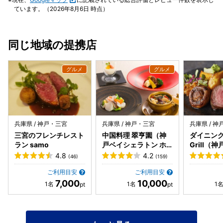
でまったりしていたら、料理がやって来ました。 ◆パスタ
良かった〜😅 気さくなスタッフさんが持ってきてくれたの
ています。（2026年8月6日 時点）
ランチ(小柱と野菜のトマトクリームソース) 価格 1000円 最
は おしぼり＆お水〜ではなく、ルイボスティー🥃 うれし
初に出て来たのはシシャモのエスカベッシュ、サラダ、ラス
い〜❤️ 「選べるパスタランチ」はその日にもよりますが..
ク？が乗ったお皿。 少し寂しいかなと思ったけれど、エスカ
色々なパスタを、セレクトできます〜🍝 ビシソワーズの冷製
同じ地域の提携店
ベッシュのニンニクの効いたオイルが美味しくて 味的には満
スープ＆パン🥖 ３人でシェアする為に、３種類のパスタ注
足。 でもやっぱりもう少しボリュームがあれば良かった。
文〜 ＊ トロ名物 黒豚のミートソース ＊ イタリアンソーセ
そしてパスタ。 小さい貝柱とベーコンと野菜が入ってますが
ージと野菜のトマトソース ＊ 辛子明太子と大葉のクリーム
野菜とは何と丹波の黒豆枝豆ですw それもたくさん♪ ひと口
ソース ドルチェも追加しちゃいました〜🍯 ＊ バニラのパン
食べるとトマトソースがクリームと合わさって酸味と甘みが
ナコッタ トロピカルマンゴーソース パスタは、３人でも食
絶妙のバランスで美味っw 単なるトマトソースよりも好きか
べきれないほどの量〜🤣 これで、普通盛り〜ビックリ〜💦💦
もこれ。 そして黒豆枝豆が良い風味なんです。 パスタの茹
お腹いっぱいになりました〜❤️ ごちそうさまでした〜🙏
で加減もバッチリのアルデンテで、凄く美味しいパスタでし
兵庫県 / 神戸・三宮
兵庫県 / 神戸・三宮
兵庫県 / 
た。 お店の感じも店主の人柄も良く、そして美味しいパスタ
三宮のフレンチレスト
中国料理 翠亨園（神
ダイニング 
だったので人気の理由が分かりました。 そして何より客層が
ラン samo
戸ベイシェラトン ホ
Grill（
良いので落ち着きますね。 美味しかったです。 ご馳走さま
テル&タワーズ内）
トン ホテ
4.8
4.2
(46)
(159)
でした！
内）
ご利用目安
ご利用目安
7,000
10,000