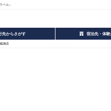
ラベル」
行先からさがす
宿泊先・体験
 砥堀店