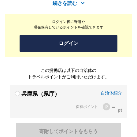
です。毎朝市場に足を運び、魚を自分の目で見て、自分の
続きを読む
指で触って確かめる。良いものを安く、お客様へお届けす
るために私達がこだわっている事です。今日も市場で吟味
ログイン後に寄附や
したイチオシの魚をご用意してお待ちしておりますので、
現在保有しているポイントを確認できます
是非ご来店下さい。
ログイン
この提携店は以下の自治体の
トラベルポイントがご利用いただけます。
自治体紹介
兵庫県（県庁）
-
保有ポイント
寄附してポイントをもらう