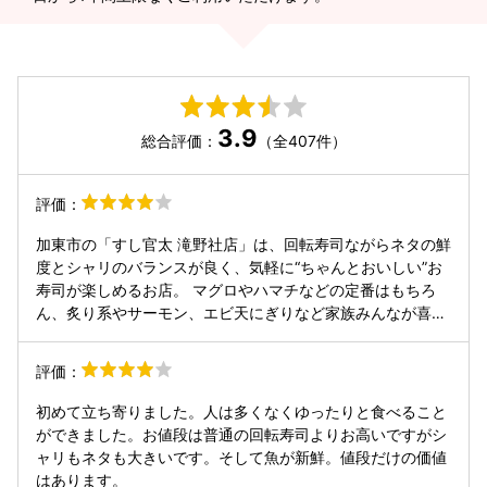
3.9
総合評価：
（全407件）
評価：
加東市の「すし官太 滝野社店」は、回転寿司ながらネタの鮮
度とシャリのバランスが良く、気軽に“ちゃんとおいしい”お
寿司が楽しめるお店。 マグロやハマチなどの定番はもちろ
ん、炙り系やサーモン、エビ天にぎりなど家族みんなが喜ぶ
ラインナップが揃っています。 価格帯は一般的なチェーン並
みなので、加東エリアで「今日は寿司でお腹いっぱいになり
評価：
たい」ときに使いやすい一軒です。
初めて立ち寄りました。人は多くなくゆったりと食べること
ができました。お値段は普通の回転寿司よりお高いですがシ
ャリもネタも大きいです。そして魚が新鮮。値段だけの価値
はあります。