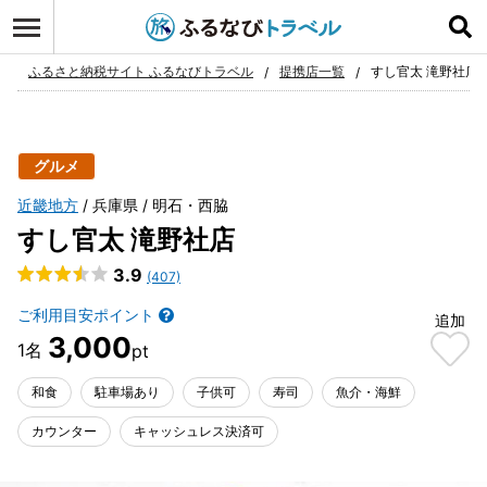
ログイン
お気に入り
ふるさと納税サイト ふるなびトラベル
提携店一覧
すし官太 滝野社店
グルメ
近畿地方
兵庫県
明石・西脇
すし官太 滝野社店
3.9
(407)
ご利用目安ポイント
追加
3,000
和食
駐車場あり
子供可
寿司
魚介・海鮮
カウンター
キャッシュレス決済可