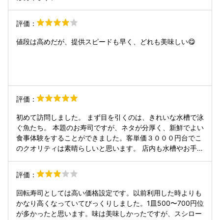
評価：
値段は高めだが、提供スピードも早く、どれも美味しい😋
評価：
初めて訪問しました。 まず目を引くのは、きれいな水槽で泳
ぐ魚たち。 本題のお寿司ですが、ネタが分厚く、新鮮でよい
食事体験をすることができました。客単価３０００円台でこ
のクオリティは素晴らしいと思います。 店内も水槽やお手洗
いをはじめ、どこも清潔に保たれており、丁寧な運営がされ
ているように感じました。 競合他社の力丸と同じで姫路に本
評価：
社があるようで、兵庫県の回転すしチェーンのレベルの高さ
を感じます。またぜひお伺いしたいです。
回転寿司としては高い価格設定です。以前利用した時よりも
かなり高くなっていてびっくりしました。1皿500〜700円位
が多かったと思います。味は美味しかったですが、スシロー