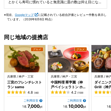
とかくら寿司に慣れていると無意識に皿の数は抑え目になり
ますねw
現在、
Googleマップ
に記載されている総合評価とレビュー件数を表示し
ています。（2026年8月6日 時点）
同じ地域の提携店
兵庫県 / 神戸・三宮
兵庫県 / 神戸・三宮
兵庫県 / 
三宮のフレンチレスト
中国料理 翠亨園（神
ダイニング 
ラン samo
戸ベイシェラトン ホ
Grill（
テル&タワーズ内）
トン ホテ
4.8
4.2
(46)
(159)
内）
ご利用目安
ご利用目安
7,000
10,000