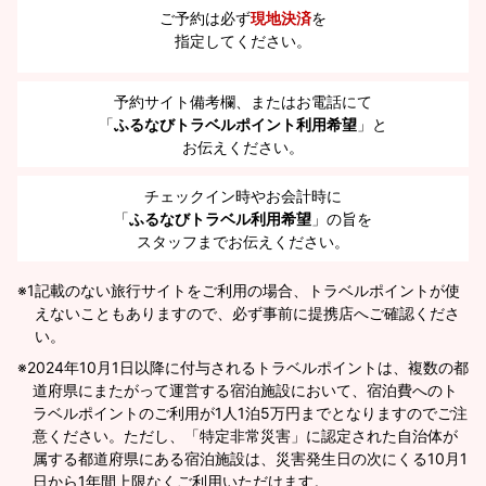
ご予約は必ず
現地決済
を
指定してください。
予約サイト備考欄、またはお電話にて
「
ふるなびトラベルポイント利用希望
」と
お伝えください。
チェックイン時やお会計時に
「
ふるなびトラベル利用希望
」の旨を
スタッフまでお伝えください。
※1
記載のない旅行サイトをご利用の場合、トラベルポイントが使
えないこともありますので、必ず事前に提携店へご確認くださ
い。
2024年10月1日以降に付与されるトラベルポイントは、複数の都
道府県にまたがって運営する宿泊施設において、宿泊費へのト
ラベルポイントのご利用が1人1泊5万円までとなりますのでご注
意ください。ただし、「特定非常災害」に認定された自治体が
属する都道府県にある宿泊施設は、災害発生日の次にくる10月1
日から1年間上限なくご利用いただけます。