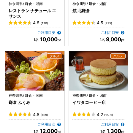
神奈川県/ 鎌倉・湘南
神奈川県/ 鎌倉・湘南
レストラン ナチュール エ
航 北鎌倉
サンス
4.8
4.5
(120)
(295)
ご利用目安
ご利用目安
10,000
9,000
神奈川県/ 鎌倉・湘南
神奈川県/ 鎌倉・湘南
鎌倉 ふくみ
イワタコーヒー店
4.8
4.2
(109)
(1501)
ご利用目安
ご利用目安
12,000
1,300