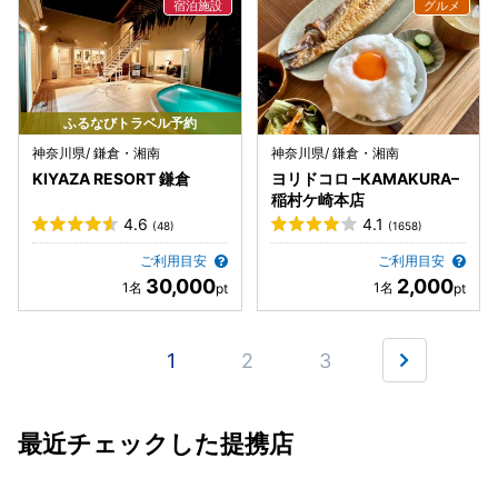
ふるなびトラベル予約
神奈川県/ 鎌倉・湘南
神奈川県/ 鎌倉・湘南
KIYAZA RESORT 鎌倉
ヨリドコロ –KAMAKURA–
稲村ケ崎本店
4.6
4.1
(48)
(1658)
ご利用目安
ご利用目安
30,000
2,000
1
2
3
最近チェックした提携店