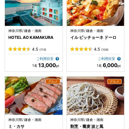
神奈川県/ 鎌倉・湘南
神奈川県/ 鎌倉・湘南
HOTEL AO KAMAKURA
イル ピッチョーネ ドーロ
4.5
4.5
(113)
(104)
ご利用目安
ご利用目安
13,000
6,000
神奈川県/ 鎌倉・湘南
神奈川県/ 鎌倉・湘南
ミ・カサ
割烹・蕎麦 波と風