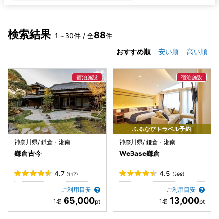
検索結果
88
1～30件 / 全
件
おすすめ順
安い順
高い順
ふるなびトラベル予約
神奈川県/ 鎌倉・湘南
神奈川県/ 鎌倉・湘南
鎌倉古今
WeBase鎌倉
4.7
4.5
(117)
(598)
ご利用目安
ご利用目安
65,000
13,000