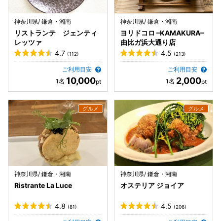
神奈川県/ 鎌倉・湘南
神奈川県/ 鎌倉・湘南
リストランテ ジェンティ
ヨリドコロ –KAMAKURA–
レッツァ
由比ガ浜大通り店
4.7
4.5
(112)
(213)
ご利用目安
ご利用目安
10,000
2,000
神奈川県/ 鎌倉・湘南
神奈川県/ 鎌倉・湘南
Ristrante La Luce
オステリア ジョイア
4.8
4.5
(81)
(206)