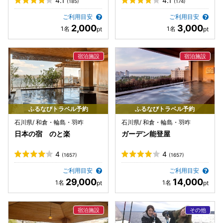
4.1
4.1
(185)
(174)
ご利用目安
ご利用目安
2,000
3,000
ふるなびトラベル予約
ふるなびトラベル予約
石川県/ 和倉・輪島・羽咋
石川県/ 和倉・輪島・羽咋
日本の宿 のと楽
ガーデン能登屋
4
4
(1657)
(1657)
ご利用目安
ご利用目安
29,000
14,000