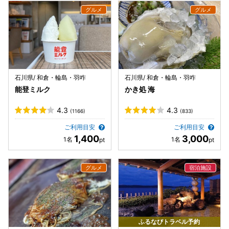
石川県/ 和倉・輪島・羽咋
石川県/ 和倉・輪島・羽咋
能登ミルク
かき処 海
4.3
4.3
(1166)
(833)
ご利用目安
ご利用目安
1,400
3,000
ふるなびトラベル予約