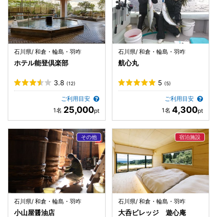
石川県/ 和倉・輪島・羽咋
石川県/ 和倉・輪島・羽咋
ホテル能登倶楽部
航心丸
3.8
5
(12)
(5)
ご利用目安
ご利用目安
25,000
4,300
石川県/ 和倉・輪島・羽咋
石川県/ 和倉・輪島・羽咋
小山屋醤油店
大呑ビレッジ 遊心庵