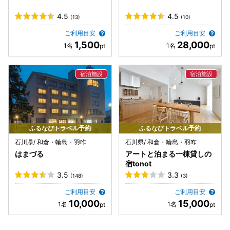
4.5
4.5
(13)
(10)
ご利用目安
ご利用目安
1,500
28,000
ふるなびトラベル予約
ふるなびトラベル予約
石川県/ 和倉・輪島・羽咋
石川県/ 和倉・輪島・羽咋
はまづる
アートと泊まる一棟貸しの
宿tonot
3.5
3.3
(148)
(3)
ご利用目安
ご利用目安
10,000
15,000