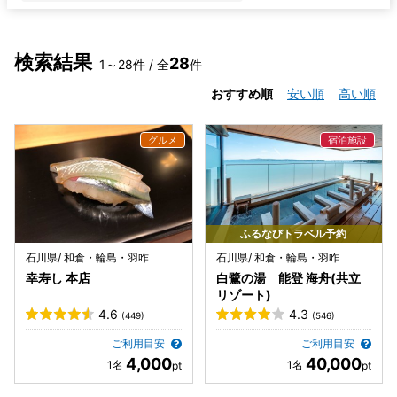
検索結果
28
1～28件 / 全
件
おすすめ順
安い順
高い順
ふるなびトラベル予約
石川県/ 和倉・輪島・羽咋
石川県/ 和倉・輪島・羽咋
幸寿し 本店
白鷺の湯 能登 海舟(共立
リゾート)
4.6
4.3
(449)
(546)
ご利用目安
ご利用目安
4,000
40,000