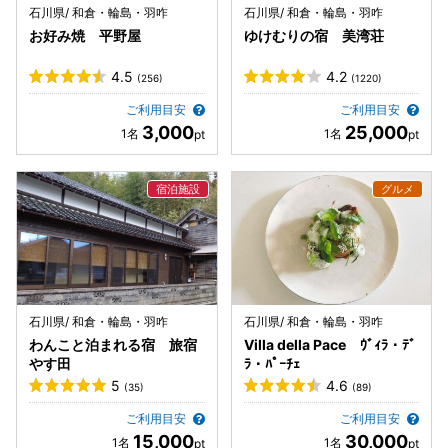
石川県/ 和倉・輪島・羽咋
石川県/ 和倉・輪島・羽咋
お好み焼 平野屋
ゆけむりの宿 美湾荘
4.5
4.2
(256)
(1220)
ご利用目安
ご利用目安
3,000
25,000
石川県/ 和倉・輪島・羽咋
石川県/ 和倉・輪島・羽咋
わんこと泊まれる宿 旅宿
Villa della Pace ｳﾞｨﾗ・ﾃﾞ
やす田
ﾗ・ﾊﾟｰﾁｪ
5
4.6
(35)
(89)
ご利用目安
ご利用目安
15,000
30,000