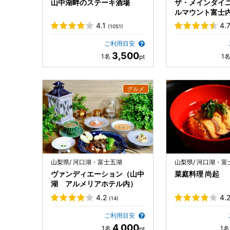
山中湖畔のステーキ酒場
ザ・メインダイ
ルマウント富士
4.1
4.
(1051)
ご利用目安
3,500
山梨県/ 河口湖・富士五湖
山梨県/ 河口湖・富
ヴァンディエーション（山中
菜庭料理 尚起
湖 アルメリアホテル内）
4.2
4.
(14)
ご利用目安
4,000