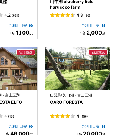
覧船
山中湖 blueberry field
harucoco farm
4.2
4.9
(631)
(26)
ご利用目安
ご利用目安
1,100
2,000
口湖・富士五湖
山梨県/ 河口湖・富士五湖
ESTA ELFO
CARO FORESTA
4
4
(156)
(156)
ご利用目安
ご利用目安
46,000
20,000