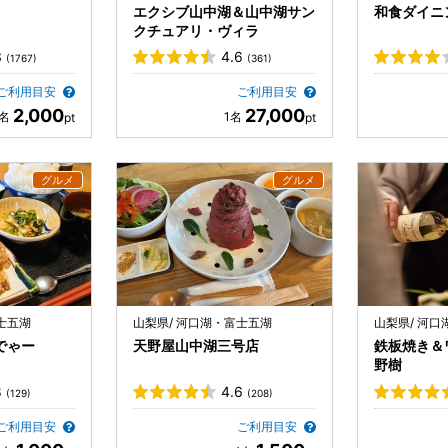
エクシブ山中湖＆山中湖サン
和食ダイニ
クチュアリ・ヴィラ
3
4.6
(1767)
(361)
ご利用目安
ご利用目安
2,000
27,000
士五湖
山梨県/ 河口湖・富士五湖
山梨県/ 河
でゃー
天野屋山中湖三号店
鉄板焼き＆
野樹
8
4.6
(129)
(208)
ご利用目安
ご利用目安