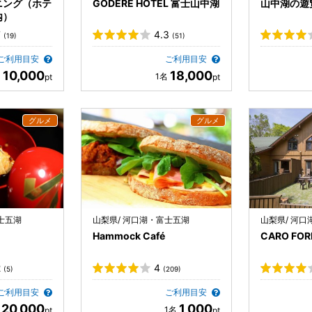
ニング（ホテ
GODERE HOTEL 富士山中湖
山中湖の遊
内）
7
4.3
(19)
(51)
ご利用目安
ご利用目安
10,000
18,000
士五湖
山梨県/ 河口湖・富士五湖
山梨県/ 河
Hammock Café
CARO FOR
2
4
(5)
(209)
ご利用目安
ご利用目安
20,000
1,000