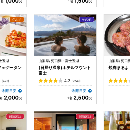
1,000
1,500
士五湖
山梨県/ 河口湖・富士五湖
山梨県/ 河
フェグータン
(日帰り温泉)ホテルマウント
焼肉まるよ
富士
3
4.2
(423)
(2249)
ご利用目安
ご利用目安
2,000
2,500