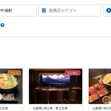
山中湖村
提携店カテゴリ
士五湖
山梨県/ 河口湖・富士五湖
山梨県/ 河