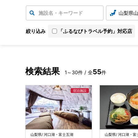
山梨県
絞り込み
「ふるなびトラベル予約」対応店
検索結果
55
1～30件 / 全
件
山梨県/ 河口湖・富士五湖
山梨県/ 河口湖・富