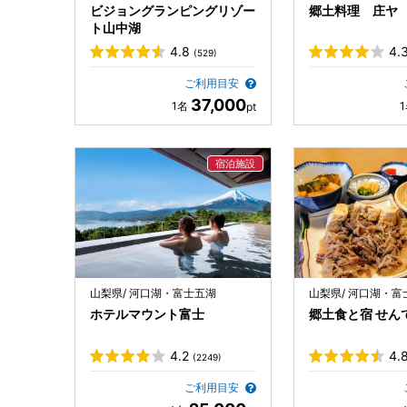
ビジョングランピングリゾー
郷土料理 庄ヤ
ト山中湖
4.8
4.
(529)
ご利用目安
37,000
山梨県/ 河口湖・富士五湖
山梨県/ 河口湖・富
ホテルマウント富士
郷土食と宿 せん
4.2
4.
(2249)
ご利用目安