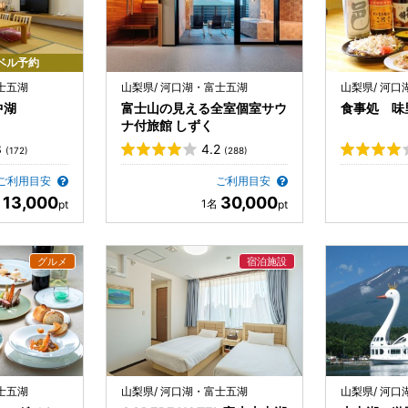
ベル予約
士五湖
山梨県/ 河口湖・富士五湖
山梨県/ 河
中湖
富士山の見える全室個室サウ
食事処 味
ナ付旅館 しずく
3
4.2
(172)
(288)
ご利用目安
ご利用目安
13,000
30,000
士五湖
山梨県/ 河口湖・富士五湖
山梨県/ 河