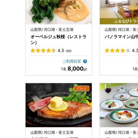
ふるなびトラ
山梨県/ 河口湖・富士五湖
山梨県/ 河口湖・富
オーベルジュ秋桜（レストラ
パノラマイン山
ン）
4.5
4.
(90)
ご利用目安
8,000
山梨県/ 河口湖・富士五湖
山梨県/ 河口湖・富