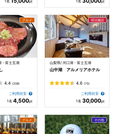
15,000
30,000
口湖・富士五湖
山梨県/ 河口湖・富士五湖
し
山中湖 アルメリアホテル
4.4
4.6
(208)
(75)
ご利用目安
ご利用目安
4,500
30,000