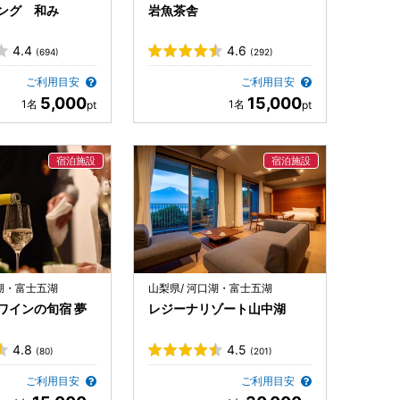
ング 和み
岩魚茶舎
4.4
4.6
(694)
(292)
ご利用目安
ご利用目安
5,000
15,000
口湖・富士五湖
山梨県/ 河口湖・富士五湖
ワインの旬宿 夢
レジーナリゾート山中湖
4.8
4.5
(80)
(201)
ご利用目安
ご利用目安