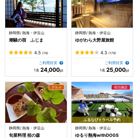
静岡県/ 熱海・伊豆山
静岡県/ 熱海・伊豆山
潮騒の宿 ふじま
ゆがわら大野屋旅館
4.5
4.3
(76)
(179)
ご利用目安
ご利用目安
24,000
25,000
ふるなびトラベル予約
静岡県/ 熱海・伊豆山
静岡県/ 熱海・伊豆山
旬菜料理 栢の森
ゆるり熱海withDOGS