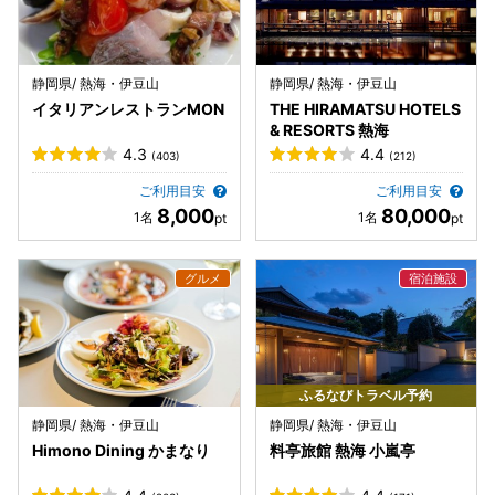
静岡県/ 熱海・伊豆山
静岡県/ 熱海・伊豆山
イタリアンレストランMON
THE HIRAMATSU HOTELS
& RESORTS 熱海
4.3
4.4
(403)
(212)
ご利用目安
ご利用目安
8,000
80,000
ふるなびトラベル予約
静岡県/ 熱海・伊豆山
静岡県/ 熱海・伊豆山
Himono Dining かまなり
料亭旅館 熱海 小嵐亭