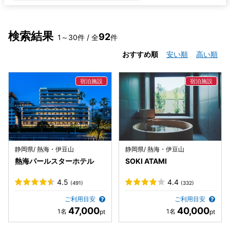
検索結果
92
1～30件 / 全
件
おすすめ順
安い順
高い順
静岡県/ 熱海・伊豆山
静岡県/ 熱海・伊豆山
熱海パールスターホテル
SOKI ATAMI
4.5
4.4
(491)
(332)
ご利用目安
ご利用目安
47,000
40,000