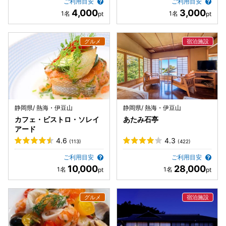
ご利用目安
ご利用目安
4,000
3,000
静岡県/ 熱海・伊豆山
静岡県/ 熱海・伊豆山
カフェ・ビストロ・ソレイ
あたみ石亭
アード
4.6
4.3
(113)
(422)
ご利用目安
ご利用目安
10,000
28,000