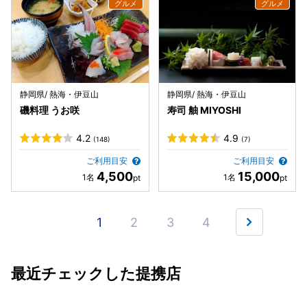
静岡県/ 熱海・伊豆山
静岡県/ 熱海・伊豆山
磯料理 うお咲
寿司 舳 MIYOSHI
4.2
4.9
(148)
(7)
ご利用目安
ご利用目安
4,500
15,000
1
2
3
4
最近チェックした提携店