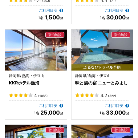
4.4
4.4
(203)
(171)
ご利用目安
ご利用目安
1,500
30,000
ふるなびトラベル予約
静岡県/ 熱海・伊豆山
静岡県/ 熱海・伊豆山
KKRホテル熱海
味と湯の宿 ニューとみよし
4
4.2
(1085)
(522)
ご利用目安
ご利用目安
25,000
33,000