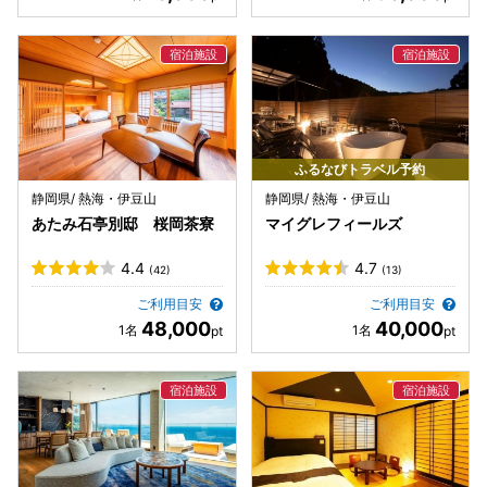
ふるなびトラベル予約
静岡県/ 熱海・伊豆山
静岡県/ 熱海・伊豆山
あたみ石亭別邸 桜岡茶寮
マイグレフィールズ
4.4
4.7
(42)
(13)
ご利用目安
ご利用目安
48,000
40,000