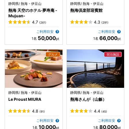
静岡県/ 熱海・伊豆山
静岡県/ 熱海・伊豆山
熱海 天空のホテル 夢寿庵 -
熱海倶楽部迎賓館
Mujuan-
4.7
4.3
(261)
(291)
ご利用目安
ご利用目安
50,000
66,000
静岡県/ 熱海・伊豆山
静岡県/ 熱海・伊豆山
Le Proust MIURA
熱海さんが（山龢）
4.8
4.4
(91)
(45)
ご利用目安
ご利用目安
10,000
80,000