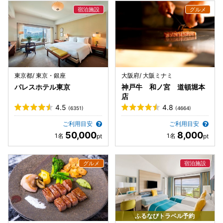
東京都/ 東京・銀座
大阪府/ 大阪ミナミ
パレスホテル東京
神戸牛 和ノ宮 道頓堀本
店
4.5
4.8
(6351)
(4664)
ご利用目安
ご利用目安
50,000
8,000
ふるなびトラベル予約