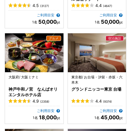
4.5
4.4
(3127)
(4647)
ご利用目安
ご利用目安
50,000
50,000
大阪府/ 大阪ミナミ
東京都/ お台場・汐留・赤坂・六
本木
神戸牛和ノ宮 なんばオリ
グランドニッコー東京 台場
エンタルホテル店
4.9
4.4
(2358)
(9374)
ご利用目安
ご利用目安
18,000
45,000