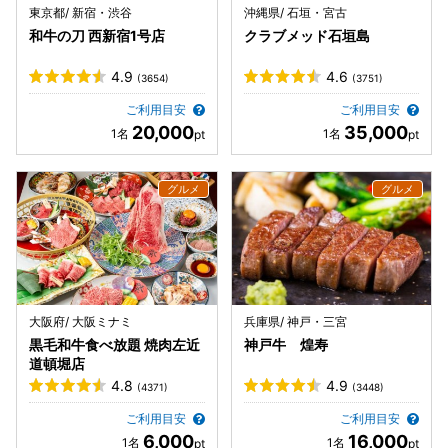
東京都/ 新宿・渋谷
沖縄県/ 石垣・宮古
和牛の刀 西新宿1号店
クラブメッド石垣島
4.9
4.6
(3654)
(3751)
ご利用目安
ご利用目安
20,000
35,000
大阪府/ 大阪ミナミ
兵庫県/ 神戸・三宮
黒毛和牛食べ放題 焼肉左近
神戸牛 煌寿
道頓堀店
4.8
4.9
(4371)
(3448)
ご利用目安
ご利用目安
6,000
16,000