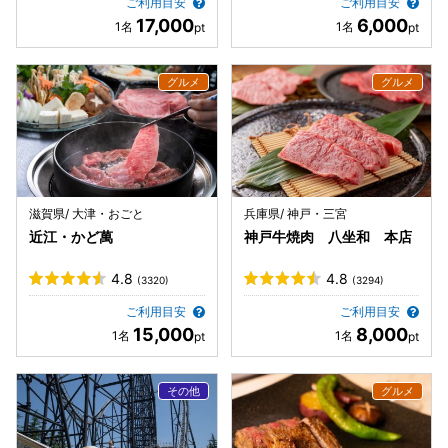
ご利用目安
ご利用目安
17,000
6,000
滋賀県/ 大津・おごと
兵庫県/ 神戸・三宮
近江・かど萬
神戸牛焼肉 八坐和 本店
4.8
4.8
(3320)
(3294)
ご利用目安
ご利用目安
15,000
8,000