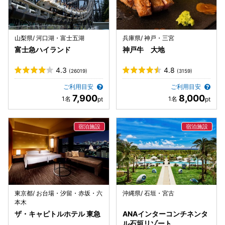
山梨県/ 河口湖・富士五湖
兵庫県/ 神戸・三宮
富士急ハイランド
神戸牛 大地
4.3
4.8
(26019)
(3159)
ご利用目安
ご利用目安
7,900
8,000
東京都/ お台場・汐留・赤坂・六
沖縄県/ 石垣・宮古
本木
ザ・キャピトルホテル 東急
ANAインターコンチネンタ
ル石垣リゾート