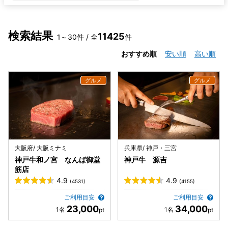
検索結果
11425
1～30件 / 全
件
おすすめ順
安い順
高い順
大阪府/ 大阪ミナミ
兵庫県/ 神戸・三宮
神戸牛和ノ宮 なんば御堂
神戸牛 源吉
筋店
4.9
4.9
(4531)
(4155)
ご利用目安
ご利用目安
23,000
34,000