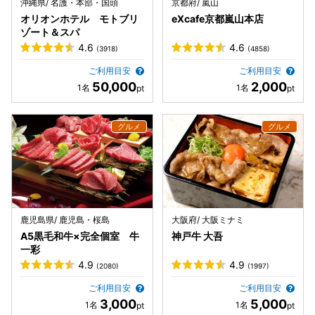
沖縄県/ 名護・本部・国頭
京都府/ 嵐山
オリオンホテル モトブリ
eXcafe京都嵐山本店
ゾート＆スパ
4.6
4.6
(3918)
(4858)
ご利用目安
ご利用目安
50,000
2,000
鹿児島県/ 鹿児島・桜島
大阪府/ 大阪ミナミ
A5黒毛和牛×完全個室 牛
神戸牛 大吾
一彩
4.9
4.9
(2080)
(1997)
ご利用目安
ご利用目安
3,000
5,000