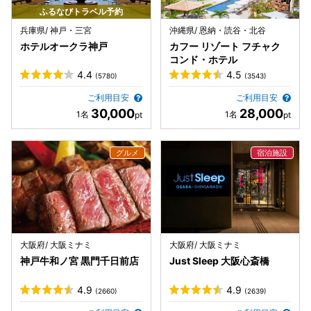
ふるなびトラベル予約
兵庫県/ 神戸・三宮
沖縄県/ 恩納・読谷・北谷
ホテルオークラ神戸
カフー リゾート フチャク
コンド・ホテル
4.4
4.5
(5780)
(3543)
ご利用目安
ご利用目安
30,000
28,000
大阪府/ 大阪ミナミ
大阪府/ 大阪ミナミ
神戸牛和ノ宮 黒門千日前店
Just Sleep 大阪心斎橋
4.9
4.9
(2660)
(2639)