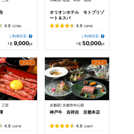
吉
オリオンホテル モトブリゾ
ート＆スパ
4.8
4.6
(2788)
(3918)
ご利用目安
ご利用目安
9,000
50,000
・三宮
京都府/ 京都市中心部
澤
神戸牛 吉祥吉 京都本店
4.8
4.8
(2479)
(2467)