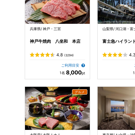
兵庫県/ 神戸・三宮
山梨県/ 河口湖・富
神戸牛焼肉 八坐和 本店
富士急ハイラン
4.8
4.
(3294)
ご利用目安
8,000
大阪府/ 大阪ミナミ
東京都/ お台場・