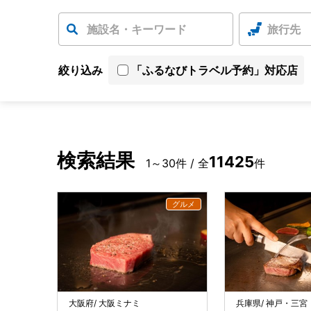
旅行先
絞り込み
「ふるなびトラベル予約」対応店
検索結果
11425
1～30件 / 全
件
大阪府/ 大阪ミナミ
兵庫県/ 神戸・三宮