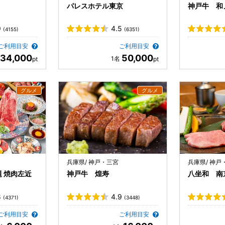
パレスホテル東京
神戸牛 和
9
4.5
(4155)
(6351)
ご利用目安
ご利用目安
34,000
50,000
兵庫県/ 神戸・三宮
兵庫県/ 神戸
 焼肉左近
神戸牛 煌寿
八坐和 南
8
4.9
(4371)
(3448)
ご利用目安
ご利用目安