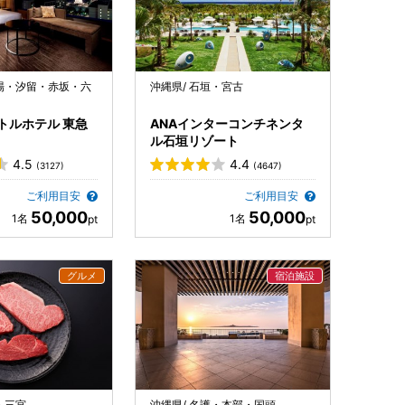
台場・汐留・赤坂・六
沖縄県/ 石垣・宮古
トルホテル 東急
ANAインターコンチネンタ
ル石垣リゾート
4.5
4.4
(3127)
(4647)
ご利用目安
ご利用目安
50,000
50,000
・三宮
沖縄県/ 名護・本部・国頭