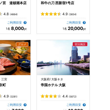
ノ宮 道頓堀本店
和牛の刀 西新宿1号店
4.8
4.9
(4664)
(3654)
ご利用目安
ご利用目安
8,000
20,000
・三宮
大阪府/ 大阪キタ
京町
帝国ホテル 大阪
4.9
4.4
(3281)
(5872)
ご利用目安
ご利用目安