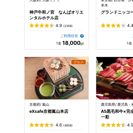
本木
神戸牛和ノ宮 なんばオリエ
グランドニッコー
ンタルホテル店
4.9
4.
(2358)
ご利用目安
18,000
京都府/ 嵐山
鹿児島県/ 鹿児島・
eXcafe京都嵐山本店
A5黒毛和牛×完
一彩
4.6
4.
(4858)