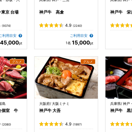
東京 台場
神戸牛 高倉
神戸牛 栄
4
4.9
(9374)
(2240)
ご利用目安
ご利用目安
45,000
15,000
桜島
大阪府/ 大阪ミナミ
兵庫県/ 神戸
全個室 牛
神戸牛 大吾
神戸牛 黒
9
4.9
(2080)
(1997)