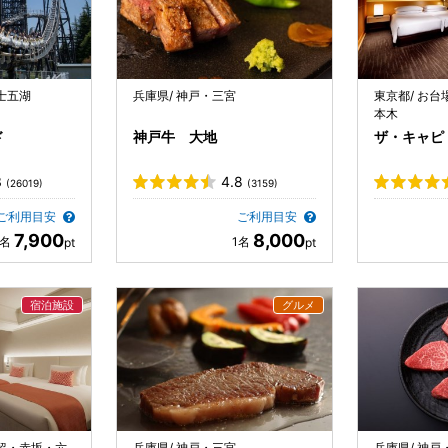
士五湖
兵庫県/ 神戸・三宮
東京都/ お
本木
ド
神戸牛 大地
ザ・キャピ
3
4.8
(26019)
(3159)
ご利用目安
ご利用目安
7,900
8,000
汐留・赤坂・六
兵庫県/ 神戸・三宮
兵庫県/ 神戸