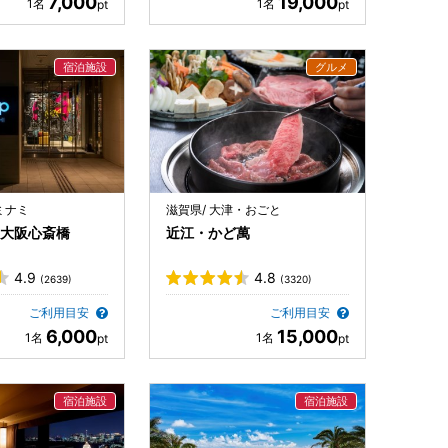
7,000
19,000
ミナミ
滋賀県/ 大津・おごと
ep 大阪心斎橋
近江・かど萬
4.9
4.8
(2639)
(3320)
ご利用目安
ご利用目安
6,000
15,000