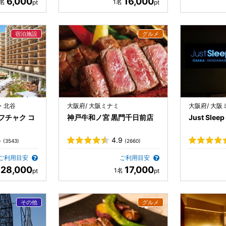
6,000
16,000
・北谷
大阪府/ 大阪ミナミ
大阪府/ 大阪
フチャク コ
神戸牛和ノ宮 黒門千日前店
Just Sle
5
4.9
(3543)
(2660)
ご利用目安
ご利用目安
28,000
17,000