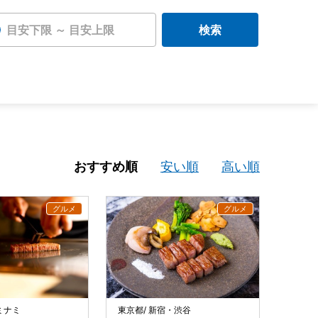
目安下限 ～ 目安上限
検索
おすすめ順
安い順
高い順
ミナミ
東京都/ 新宿・渋谷