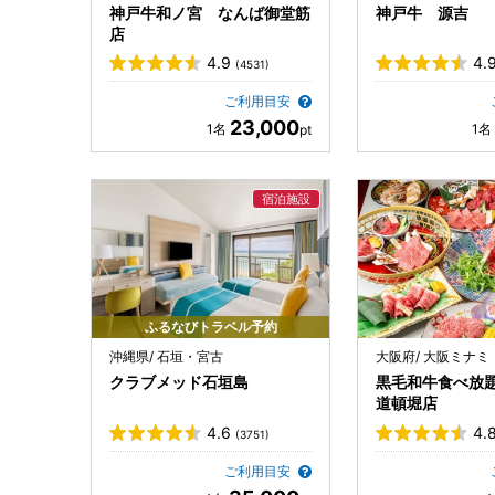
神戸牛和ノ宮 なんば御堂筋
神戸牛 源吉
店
4.9
4.
(4531)
ご利用目安
23,000
ふるなびトラベル予約
沖縄県/ 石垣・宮古
大阪府/ 大阪ミナミ
クラブメッド石垣島
黒毛和牛食べ放題
道頓堀店
4.6
4.
(3751)
ご利用目安