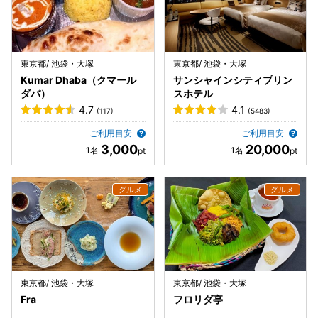
東京都/ 池袋・大塚
東京都/ 池袋・大塚
Kumar Dhaba（クマール
サンシャインシティプリン
ダバ）
スホテル
4.7
4.1
(117)
(5483)
ご利用目安
ご利用目安
3,000
20,000
東京都/ 池袋・大塚
東京都/ 池袋・大塚
Fra
フロリダ亭