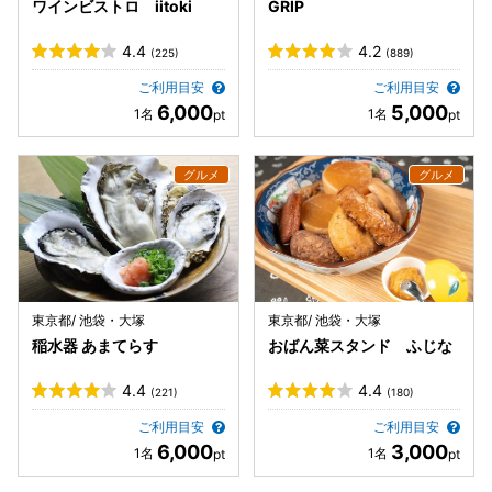
ワインビストロ iitoki
GRIP
4.4
4.2
(225)
(889)
ご利用目安
ご利用目安
6,000
5,000
東京都/ 池袋・大塚
東京都/ 池袋・大塚
稲水器 あまてらす
おばん菜スタンド ふじな
4.4
4.4
(221)
(180)
ご利用目安
ご利用目安
6,000
3,000