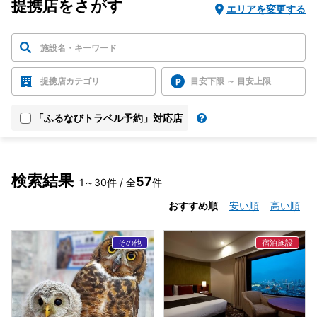
提携店をさがす
エリアを変更する
提携店カテゴリ
目安下限 ～ 目安上限
「ふるなびトラベル予約」対応店
検索結果
57
1～30件 / 全
件
おすすめ順
安い順
高い順