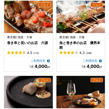
東京都/ 池袋・大塚
東京都/ 池袋・大塚
巻き串と笑いのお店 六源
魚と巻き串のお店 優男本
館
4.5
4.3
(115)
(298)
ご利用目安
ご利用目安
4,000
4,000