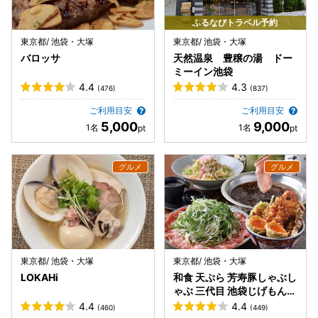
ふるなびトラベル予約
東京都/ 池袋・大塚
東京都/ 池袋・大塚
バロッサ
天然温泉 豊穣の湯 ドー
ミーイン池袋
4.4
4.3
(476)
(837)
ご利用目安
ご利用目安
5,000
9,000
東京都/ 池袋・大塚
東京都/ 池袋・大塚
LOKAHi
和食 天ぷら 芳寿豚しゃぶし
ゃぶ 三代目 池袋じげもんと
ん
4.4
4.4
(460)
(449)