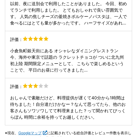
以前、夜に送別会で利用したことがありました。 今回、初め
てランチで利用しました。 とてもおしゃれで良い雰囲気で
す。 人気の焦しチーズの釜焼きボルケーノパスタは、一人で
食べるにはとても量が多かったです。 ハーフサイズがあれば
嬉しかったです。 パスタは、提供されてすぐに店員の方が混
ぜて下さったので、 焦がしチーズは、味わうことができませ
評価：
んでした。 次は、焦がしチーズを味わってから、自分の好み
で混ぜながら食べたいと思いました。
小倉魚町銀天街にある オシャレなダイニングレストラン
今、海外や東京で話題の ラクレットチョコが ついに北九州
初上陸 期間限定メニューとして、 こちらで楽しめるという
ことで、 平日のお昼に行ってきました
──────────────── ▶︎贅沢チョコの抹茶ガトーショコ
ラ…1,628円 ▶︎宇治抹茶ブリュレパンケーキ…1,815円 ▶︎じゃ
評価：
がバターのボルケーノ…2,772 円 ※ 6月末までの期間限定
──────────────── 「贅沢チョコの抹茶ガトーショコ
おしゃんで素敵だけど、料理提供が遅くて40分から1時間は
ラ」 とろっとろのラクレットチョコを 目の前で贅沢にたっ
待ちました！自分達だけかなー？なんて思ってたら、他のお
ぷり 抹茶ガトーショコラはなめらか濃厚で、 チョコのパリ
客さんもソワソワしてて料理来ました？って聞かれてびっく
ッと食感も◎ 「宇治抹茶ブリュレパンケーキ」 目の前で炙
らぽん 時間に余裕を持ってお越しください。
ってもらえるから、 甘い匂いが食欲そそります 白玉が添え
られていたり、 中には餡子も入っていました 「じゃがバタ
現在、
Googleマップ
に記載されている総合評価とレビュー件数を表示し
ーのボルケーノ」 人気のボルケーノパスタの新作 特製ヴィ