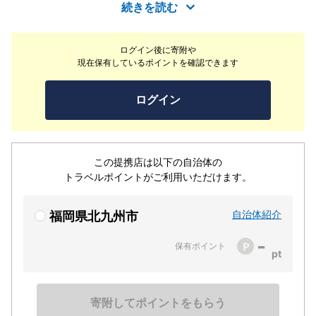
級のスケールを誇る非日常の楽園。扉を開けば、シックな
続きを読む
空間に映える鮮やかな緑とアニマル柄が、まるで"サファ
リリゾード"のような異世界へと誘う。ここは、小倉にい
ログイン後に寄附や
ながら都会の夜を感じる場所。ジラフモノクロームで、大
現在保有しているポイントを確認できます
切な人と特別なひとときを。
ログイン
この提携店は以下の自治体の
トラベルポイントがご利用いただけます。
自治体紹介
福岡県北九州市
-
保有ポイント
寄附してポイントをもらう