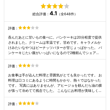
4.1
総合評価：
（全648件）
評価：
呑んだあとに甘いもの食べに。パンケーキは20分程度で提供
されました。クリームは常温です。甘めです。キャラメルか
けみたいなやつはピーナッツバターが甘じょっぱかった。 パ
ンケーキじたい腹がいっぱいになるので2種頼んでシェアす
るのが良さげと私は思いました。飲みものはアイス珈琲にし
て丁度甘さを相殺できました。 カーテン引いて半個室なので
評価：
なかなか良かったです。しかしテーブルと椅子(固定ソファ
ー)が離れていて食べにくかった…
お食事は手が込んだ料理と雰囲気がとても良かったです。 お
料理は口コミにあるように時間もかかり、熱々ではなかった
です。 写真にはありませんが、アヒージョを頼んだら油の膜
が張って冷めてて残念でした。 こんなにお料理が美味しく
て、おしゃれなのにスタッフさんがイマイチで残念。 愛想が
なく、笑顔もなく、労働してますって感じでした。
評価：