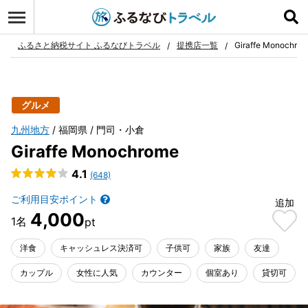
ログイン
お気に入り
ふるさと納税サイト ふるなびトラベル
提携店一覧
Giraffe Monochro
グルメ
九州地方
福岡県
門司・小倉
Giraffe Monochrome
4.1
(648)
ご利用目安ポイント
追加
4,000
洋食
キャッシュレス決済可
子供可
家族
友達
カップル
女性に人気
カウンター
個室あり
貸切可