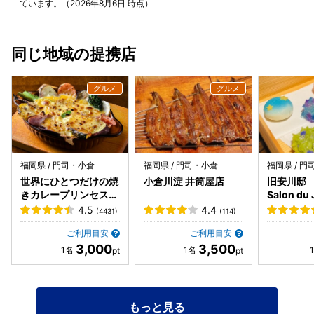
ています。（2026年8月6日 時点）
シソワーズソースに 旬の新じゃがいもがゴロゴロ ボリュー
ムあって食べ応えあるので、 2〜3人でシェアしても◎ 店内
はとってもオシャレで、 個室もあるので、 デートや女子会
同じ地域の提携店
にもオススメです 提供に少しお時間かかる場合もあるので、
お時間に余裕をもって行かれるといいと思います
福岡県 / 門司・小倉
福岡県 / 門司・小倉
福岡県 / 
世界にひとつだけの焼
小倉川淀 井筒屋店
旧安川邸
きカレープリンセスピ
Salon du
ピ門司港
MAEDA
4.5
4.4
(4431)
(114)
ご利用目安
ご利用目安
3,000
3,500
もっと見る