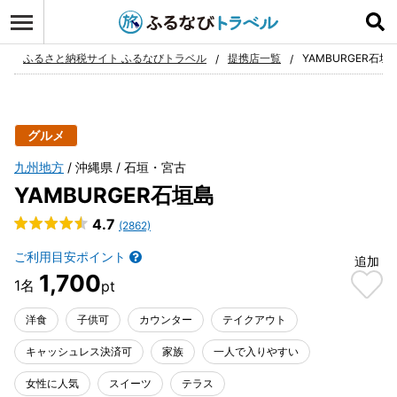
ログイン
お気に入り
ふるさと納税サイト ふるなびトラベル
提携店一覧
YAMBURGER石垣
グルメ
九州地方
沖縄県
石垣・宮古
YAMBURGER石垣島
4.7
(2862)
ご利用目安ポイント
追加
1,700
洋食
子供可
カウンター
テイクアウト
キャッシュレス決済可
家族
一人で入りやすい
女性に人気
スイーツ
テラス