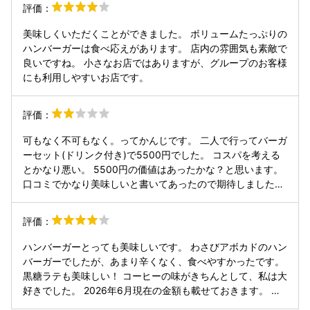
評価：
美味しくいただくことができました。 ボリュームたっぷりの
ハンバーガーは食べ応えがあります。 店内の雰囲気も素敵で
良いですね。 小さなお店ではありますが、グループのお客様
にも利用しやすいお店です。
評価：
可もなく不可もなく。ってかんじです。 二人で行ってバーガ
ーセット(ドリンク付き)で5500円でした。 コスパを考える
とかなり悪い。 5500円の価値はあったかな？と思います。
口コミでかなり美味しいと書いてあったので期待しました
が、好みによると思います。 ポテトにつけるソース達をセル
フで選んで取ってこれるのですが、まぁソースが美味しくな
評価：
いです😓 安牌にケチャップだけで良いと思います！
ハンバーガーとっても美味しいです。 わさびアボカドのハン
バーガーでしたが、あまり辛くなく、食べやすかったです。
黒糖ラテも美味しい！ コーヒーの味がきちんとして、私は大
好きでした。 2026年6月現在の金額も載せておきます。 物
価高怖い、、、😨 ポテトはついてません。 ただ、アンケー