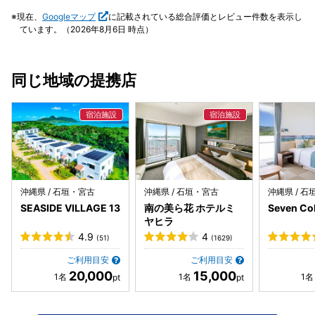
トの投稿でミニマリヤプレゼントをやってました。
現在、
Googleマップ
に記載されている総合評価とレビュー件数を表示し
ています。（2026年8月6日 時点）
同じ地域の提携店
沖縄県 / 石垣・宮古
沖縄県 / 石垣・宮古
沖縄県 / 
SEASIDE VILLAGE 13
南の美ら花 ホテルミ
Seven C
ヤヒラ
4.9
4
(51)
(1629)
ご利用目安
ご利用目安
20,000
15,000