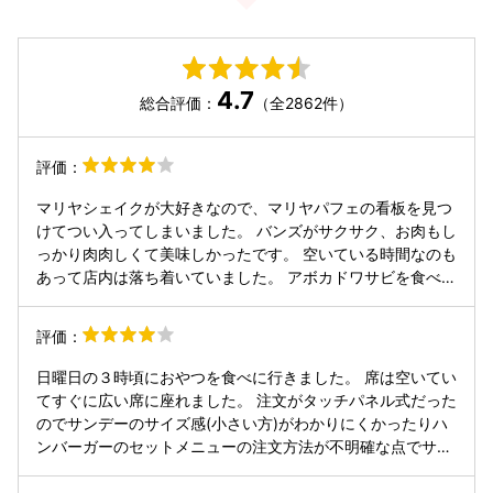
4.7
総合評価：
（全2862件）
評価：
マリヤシェイクが大好きなので、マリヤパフェの看板を見つ
けてつい入ってしまいました。 バンズがサクサク、お肉もし
っかり肉肉しくて美味しかったです。 空いている時間なのも
あって店内は落ち着いていました。 アボカドワサビを食べた
かったのですが、売り切れだったので王道のヤンバーガーを
いただきました。 お値段に対して少し小さめ、サイドのポテ
評価：
トもないので少し割高ですが、石垣牛のパテなので妥当なの
かなと。 ぜひマリヤパフェも食べてみてください！ 本当に
日曜日の３時頃におやつを食べに行きました。 席は空いてい
美味しいです！！ハマってしまいました。
てすぐに広い席に座れました。 注文がタッチパネル式だった
のでサンデーのサイズ感(小さい方)がわかりにくかったりハ
ンバーガーのセットメニューの注文方法が不明確な点でサー
ビス★マイナス1です。 注文後に店員さんがサンデーのサイ
ズ確認をしてくれたのは親切で良かったです。