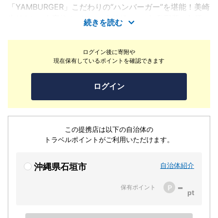
「YAMBURGER」こだわりの“ハンバーガー”を堪能！美崎
牛100％の自家挽きパティ×全粒粉バンズ×島野菜の無添
続きを読む
加素材で仕上げた【ヤンバーガー】は堂々人気NO.1！是
非ご堪能ください！
ログイン後に寄附や
現在保有しているポイントを確認できます
ログイン
この提携店は以下の自治体の
トラベルポイントがご利用いただけます。
自治体紹介
沖縄県石垣市
-
保有ポイント