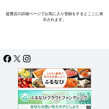
提携店の詳細ページでお気に入り登録をすると
ここに表
示されます。