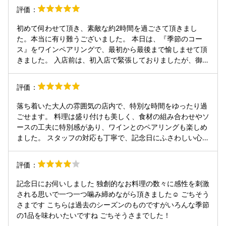
す。ただ、アミューズからこれにたどり着くまで20分ほど待
評価：
した。 記念日やデートにぴったりのお店でした。 とっても
たされました ⚫︎温前菜 ガレット、トリュフ、卵 非常に香り
素敵な時間を過ごせて幸せです。 また伺いたいと思います。
高く美味しいです。イタリアンの素材感、フレンチの妙味を
初めて伺わせて頂き、素敵な約2時間を過ごさて頂きまし
感じます。本日一番のお皿でした。たまこれも出てくるまで
た。本当に有り難うございました。 本日は、『季節のコー
時間が・・・ ⚫︎うつぼ 花椒ゴリゴリ、ワインと合わせるっ
ス』をワインペアリングで、最初から最後まで愉しませて頂
ていって持ち込みまでしてるのにそりゃないでしょう。また
きました。 入店前は、初入店で緊張しておりましたが、御店
ウツボを使うメリットがわかりませんでした。客のニーズと
の皆様が穏やかな表情で、丁寧に迎えて下さりました。 席に
か考えてるのかな？1番問題児的な皿です ⚫︎パスタ 地鶏とピ
着いた直後に、シャンパンと共に御挨拶して下さり、入店時
評価：
ーナッツ、良い組み合わせです。おかわりが欲しくなるわか
の緊張が解れ、笑顔になれました。 コースはアミューズから
りやすいうまさ ⚫︎ミキュイ 生臭さに溢れ食べたくありませ
始まり、冷前菜・温前菜・カネーデルリ・バヴェッテ・メイ
落ち着いた大人の雰囲気の店内で、特別な時間をゆったり過
ん。本日一番の悪皿です。 ⚫︎松坂大石牛 お肉は美味しいで
ンディッシュ・ドルチェ・カフェまで全て美味しく頂きまし
ごせます。 料理は盛り付けも美しく、食材の組み合わせやソ
すが、シンプルすぎてお腹に溜まる終盤にはまぁ、な感じで
た。 各料理に合わせたイタリアワインも、相性抜群で美味し
ースの工夫に特別感があり、ワインとのペアリングも楽しめ
した ⚫︎ドルチェ センスよく小綺麗、美味しかったです。
かったです。 店内も和やかな雰囲気で、御店の方々も御客様
ました。 スタッフの対応も丁寧で、記念日にふさわしい心配
皆様も穏やかな笑顔で、私も自然と笑顔になれました。 毎月
りを感じられます。 質の高い創作イタリアンを特別な日に楽
コースメニューが変わるそうなので、これからも是非伺わせ
しむには最適なお店です。
評価：
て頂きたいと思っております。 改めまして、本日は本当に有
り難うございました。 御馳走様でした！
記念日にお伺いしました 独創的なお料理の数々に感性を刺激
される思いで一つ一つ噛み締めながら頂きました☺️ ごちそう
さまです こちらは過去のシーズンのものですがいろんな季節
の1品を味わいたいですね ごちそうさまでした！