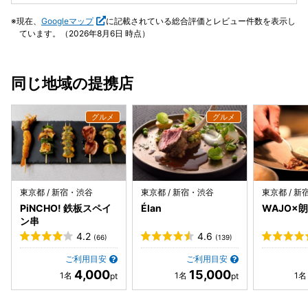
現在、
Googleマップ
に記載されている総合評価とレビュー件数を表示し
ています。（2026年8月6日 時点）
同じ地域の提携店
東京都 / 新宿・渋谷
東京都 / 新宿・渋谷
東京都 / 
PiNCHO! 鉄板スペイ
Élan
WAJO×朗
ン串
4.2
4.6
(66)
(139)
ご利用目安
ご利用目安
4,000
15,000