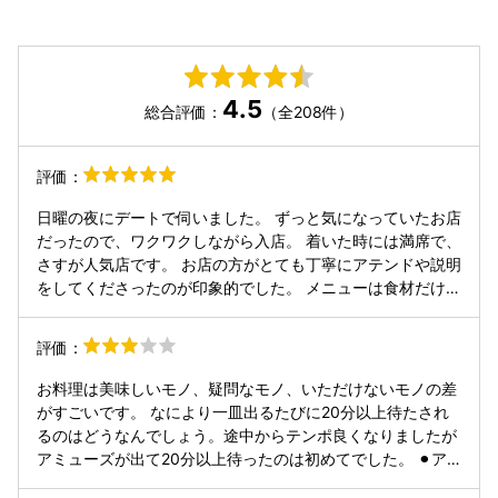
4.5
総合評価：
（全208件）
評価：
日曜の夜にデートで伺いました。 ずっと気になっていたお店
だったので、ワクワクしながら入店。 着いた時には満席で、
さすが人気店です。 お店の方がとても丁寧にアテンドや説明
をしてくださったのが印象的でした。 メニューは食材だけ記
載されており、1品ずつご説明いただく形です。 食材だけで
は到底想像できない、ユーモアがありかつおしゃれなお料理
評価：
の数々で、楽しめる上に最高に美味しいという、幸せすぎる
コース。 私があまり量を食べられないのですが、2人で分け
お料理は美味しいモノ、疑問なモノ、いただけないモノの差
るメニューはそのあたりもヒアリングしてくださって調整し
がすごいです。 なにより一皿出るたびに20分以上待たされ
てもらえるのがありがたかったです。 そのおかげで、デザー
るのはどうなんでしょう。途中からテンポ良くなりましたが
トまで美味しくいただけました。 ワインのペアリングも、ソ
アミューズが出て20分以上待ったのは初めてでした。 ⚫︎ア
ムリエの方が選んでくださるワインがどれも美味しく、プロ
ミューズ 美味 ⚫︎冷前菜 カマスを香ばしく炙っており良いで
にお任せするのが1番だなぁと改めて感じさせていただきま