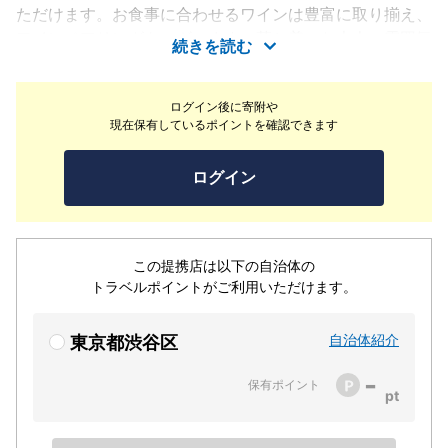
ただけます。お食事に合わせるワインは豊富に取り揃え、
ワインペアリングもございます。落ち着いた大人の雰囲気
続きを読む
の店内には、ゆったり寛ぎながらお食事が愉しめるカウン
ターとテーブル、個室もご用意しておりますので、普段使
ログイン後に寄附や
いから特別な日までニーズに合わせてご利用いただけま
現在保有しているポイントを確認できます
す。
ログイン
この提携店は以下の自治体の
トラベルポイントがご利用いただけます。
自治体紹介
東京都渋谷区
-
保有ポイント