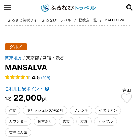
ログイン
お気に入り
ふるさと納税サイト ふるなびトラベル
提携店一覧
MANSALVA
グルメ
関東地方
東京都
新宿・渋谷
MANSALVA
4.5
(208)
ご利用目安ポイント
追加
22,000
洋食
キャッシュレス決済可
フレンチ
イタリアン
カウンター
個室あり
家族
友達
カップル
女性に人気