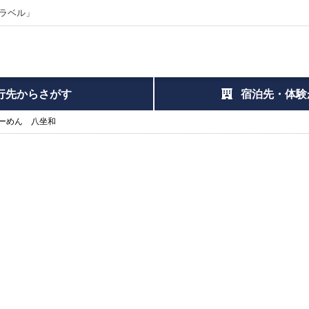
ラベル」
行先からさがす
宿泊先・体験
ーめん 八坐和