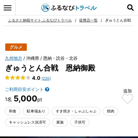
ログイン
お気に入り
ふるさと納税サイト ふるなびトラベル
提携店一覧
ぎゅうとん合戦 
グルメ
九州地方
沖縄県
恩納・読谷・北谷
ぎゅうとん合戦 恩納御殿
4.0
(220)
ご利用目安ポイント
追加
5,000
和食
駐車場あり
すき焼き・しゃぶしゃぶ
焼肉
キャッシュレス決済可
家族
子供可