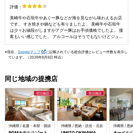
評価：
美崎牛や石垣牛やあぐー豚などが海を見ながら味わえるお店
です。 すき焼きや鍋なども有りましたよ。 美崎牛や石垣牛
は少々お値段がしますがアグー豚はお手頃価格でしたよ。 接
客もいい感じでした。 アルコールはそうでもないけどジュー
ス類がちょっと高い気がします。280円くらいだと嬉しいで
すね。 紅芋アイスはとても美味しかったです。 カード払い
現在、
Googleマップ
に記載されている総合評価とレビュー件数を表示し
も可能ですしタクシーも呼んでくれますよ。
ています。（2026年8月6日 時点）
同じ地域の提携店
沖縄県 / 名護・本部・国頭
沖縄県 / 恩納・読谷・北谷
沖縄県 / 
PGMホテルリゾート
UMITO OKINAWA
オーベルジ