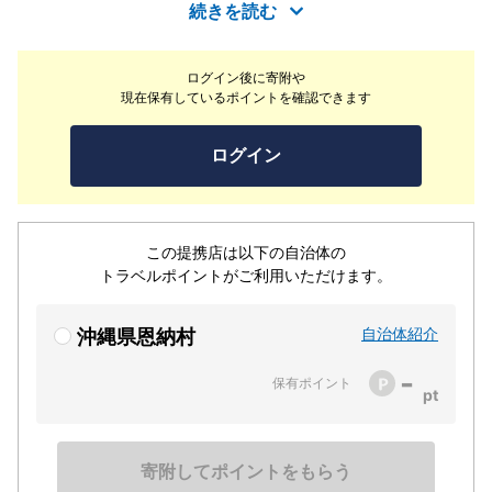
恩納御殿』。一頭買いする石垣美崎牛や紅あぐー豚など沖
続きを読む
縄のブランド肉を焼き肉やしゃぶしゃぶ、すき焼きなど
様々なメニューでお届け！
ログイン後に寄附や
現在保有しているポイントを確認できます
ログイン
この提携店は以下の自治体の
トラベルポイントがご利用いただけます。
自治体紹介
沖縄県恩納村
-
保有ポイント
寄附してポイントをもらう