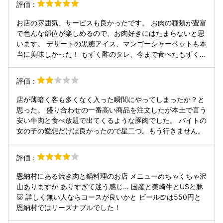
評価：
お店の雰囲気、サービスも良かったです。 お肉の種類が豊富
で色んな部位が楽しめるので、お肉好きにはたまらないと思
います。 デザートの黒糖アイス、マンゴーシャーベットも本
当に美味しかった！ もずく酢のタレ、今まで食べたもずく酢
の中で1番美味しかったです！
評価：
店が薄暗く客も多くなく入った瞬間にやってしまったか？と
思った。 盛り合わせの一番高い商品を注文したが本土で言う
安い牛肉と食べ放題で出てくるような豚肉でした。 バイトの
女の子の愛想だけは良かったので星二つ。もう行きません。
評価：
恩納村にある焼き肉と鍋料理のお店 メニューめちゃくちゃ沢
山ありますが ありすぎて迷う感じ… 国産と美崎牛とUSと豚
🐷 詳しく無い人ならコースが良いかと ビール🍺は550円と
恩納村ではリーズナブルでした！