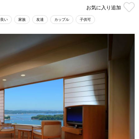
お気に入り
追加
が良い
家族
友達
カップル
子供可