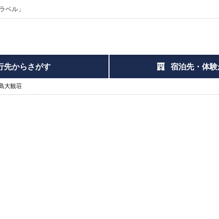
ラベル」
行先からさがす
宿泊先・体験
島大観荘