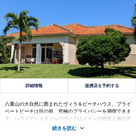
詳細情報
提携店を予約する
八重山の大自然に囲まれたヴィラ＆ビーチハウス。プライ
ベートビーチは目の前。究極のプライバシーを満喫できま
す。ハワイアンスタイルのヴィラはメインの寝室と海の見
えるセカンドベッドルームがある2BLDK、最大6名がご宿
続きを読む
泊可能。オープンキッチンで料理も楽しめます。ビーチハ