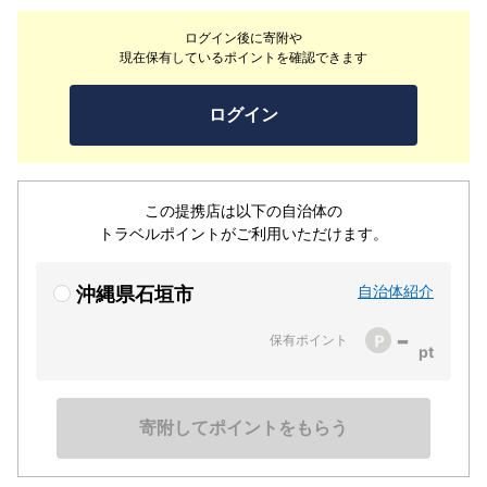
ウスは明るく広々した1LDKでどの部屋からも海が見えま
ログイン後に寄附や
す。最大4人がご宿泊可能。どちらの施設もキッチン、
現在保有しているポイントを確認できます
BBQセット、洗濯機など、生活に必要な電化製品が揃って
います。シーカヤックやSUPも自由にお使いください。駐
ログイン
車・Wi-fiも無料。ロマンチックな休日を楽しみ、八重山
の自然を満喫してください！直接のお問い合わせをお待ち
しております。
この提携店は以下の自治体の
トラベルポイントがご利用いただけます。
自治体紹介
沖縄県石垣市
-
保有ポイント
寄附してポイントをもらう