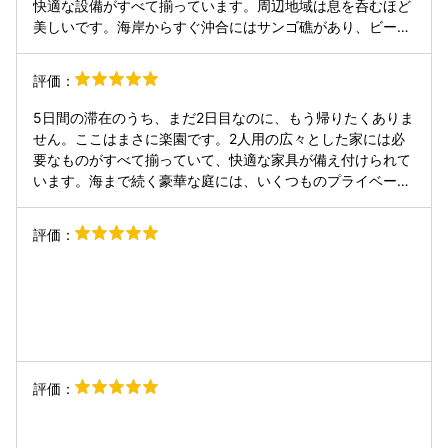
快適な設備がすべて揃っています。周辺地域は息を呑むほど
雨ならカヌーが出来るよとボートを貸して頂けて、ホスピタ
美しいです。海岸からすぐ沖合にはサンゴ礁があり、ビーチ
リティー溢れるお人柄でした。 曇りの日には東京でヨガイン
からシュノーケリングで素晴らしい海洋生物を観察できま
ストラクターをしている友人とZoomでつないでビーチヨガ
す。ビーチからカヤックでマングローブ林まで漕ぎ出しまし
評価：
をしました。 ビーチではauは圏外でしたがdocomoはギリギ
た。石垣島ではレンタカーを借りるべきです。地図上では町
リ繋がりました。 プライベートビーチでのヨガは最高です。
から少し離れているように見えますが、それは良いことで
5日間の滞在のうち、まだ2日目なのに、もう帰りたくありま
またぜひお伺いしたいです。
す。なぜなら、石垣市に滞在したくないからです。この海岸
せん。ここはまさに楽園です。2人用の広々とした家には必
線は私のお気に入りです。潮の満ち引き​​が面白く、干潮時に
要なものがすべて揃っていて、快適な家具が備え付けられて
は隣のビーチまで歩いて行くことができます。石垣島でレン
います。海まで続く豪華な庭には、いくつものプライベート
タカーを借りれば、ドライブは最高です。道路は完璧です。
ポケットビーチがあり、お好みに合わせて選べます。 ここの
近くにレストランがいくつかありますが、家で食事をするの
静けさと美しさは言葉では言い表せません。ビーチには小さ
評価：
も同じくらい素敵です。ここは魔法のような場所で、ここに
なヤドカリや蝶がたくさんいます。夜空は息を呑むほど美し
滞在できる人は幸運だと言えるでしょう。
く、誰もいないこの場所から夕日を眺めることができます。
水は透き通っていて、常に29℃前後です。 まだまだ語り尽
くせません。ホストのスーザンさんもとても親切で、コミュ
ニケーション能力も抜群です。いつも親切に助けてくれ、質
問にも答えてくれます。 飛行機や電車で何時間もかけて来た
甲斐がありました。
評価：