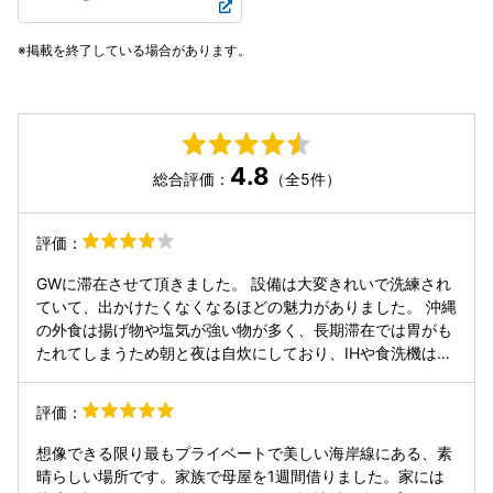
掲載を終了している場合があります。
4.8
総合評価：
（全5件）
評価：
GWに滞在させて頂きました。 設備は大変きれいで洗練され
ていて、出かけたくなくなるほどの魅力がありました。 沖縄
の外食は揚げ物や塩気が強い物が多く、長期滞在では胃がも
たれてしまうため朝と夜は自炊にしており、IHや食洗機はと
ても助かりました。 ただ、油や醤油など調味料が殆ど無く本
州の1.5倍近い値段で揃えるのは予想外の出費でした。 ま
評価：
た、自然あふれる環境のため仕方がありませんが、コーヒー
メーカーの中に虫の死骸があったり本の上にヤモリの糞が落
想像できる限り最もプライベートで美しい海岸線にある、素
ちていました。 残念ながら天候には恵まれませんでしたが、
晴らしい場所です。家族で母屋を1週間借りました。家には
オーナーさんはホタルが出ていると声をかけて下さったり 小