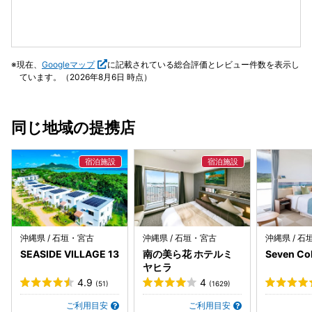
現在、
Googleマップ
に記載されている総合評価とレビュー件数を表示し
ています。（2026年8月6日 時点）
同じ地域の提携店
沖縄県 / 石垣・宮古
沖縄県 / 石垣・宮古
沖縄県 / 
SEASIDE VILLAGE 13
南の美ら花 ホテルミ
Seven C
ヤヒラ
4.9
4
(51)
(1629)
ご利用目安
ご利用目安