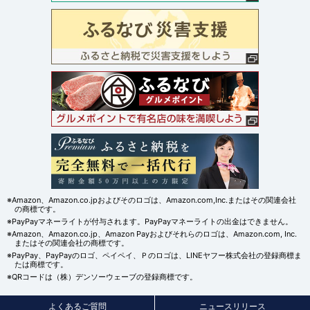
※Amazon、Amazon.co.jpおよびそのロゴは、Amazon.com,Inc.またはその関連会社
の商標です。
※PayPayマネーライトが付与されます。PayPayマネーライトの出金はできません。
※Amazon、Amazon.co.jp、Amazon Payおよびそれらのロゴは、Amazon.com, Inc.
またはその関連会社の商標です。
※PayPay、PayPayのロゴ、ペイペイ、Ｐのロゴは、LINEヤフー株式会社の登録商標ま
たは商標です。
※QRコードは（株）デンソーウェーブの登録商標です。
よくあるご質問
ニュースリリース