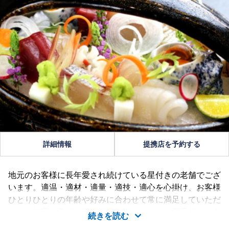
詳細情報
提携店を予約する
地元のお客様に長年愛され続けている星付きの老舗でござ
います。適温・適材・適量・適技・適心を心掛け、お客様
ひとりひとりの年齢や好みに合わせて常に満足していただ
けるお料理を目指し日々精進しております。四季折々の食
続きを読む
材の個性を活かし、寒い冬は、鍋がお薦め。活てっちり