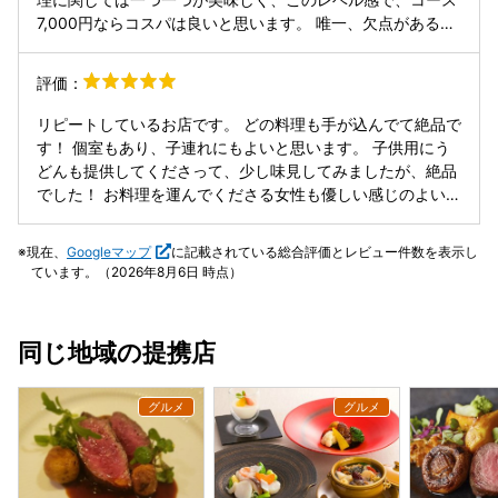
7,000円ならコスパは良いと思います。 唯一、欠点があると
したら日本酒の種類が少ないことと、店員さんを呼ぶのにイ
チイチ立って呼びに行くか、声を大きくして呼ばないといけ
評価：
ないところ。 日本酒に関しては、日本料理のお店なので、も
う少し高めな日本酒を置いて欲しいなと思いました。ただ、
リピートしているお店です。 どの料理も手が込んでて絶品で
総じて満足しており、リピートは間違いないです。
す！ 個室もあり、子連れにもよいと思います。 子供用にう
どんも提供してくださって、少し味見してみましたが、絶品
でした！ お料理を運んでくださる女性も優しい感じのよい方
でした。
現在、
Googleマップ
に記載されている総合評価とレビュー件数を表示し
ています。（2026年8月6日 時点）
同じ地域の提携店