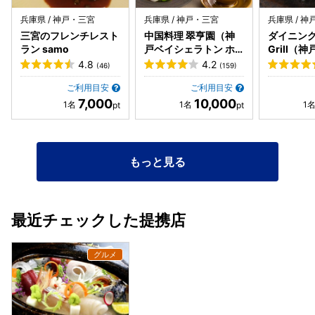
兵庫県 / 神戸・三宮
兵庫県 / 神戸・三宮
兵庫県 / 
三宮のフレンチレスト
中国料理 翠亨園（神
ダイニング 
ラン samo
戸ベイシェラトン ホ
Grill（
テル&タワーズ内）
トン ホテ
4.8
4.2
(46)
(159)
内）
ご利用目安
ご利用目安
7,000
10,000
もっと見る
最近チェックした提携店