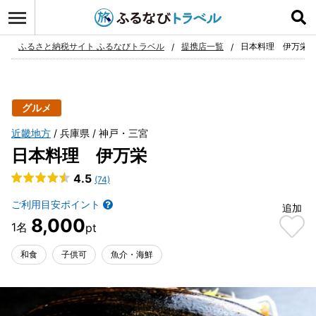
ログイン
お気に入り
ふるさと納税サイト ふるなびトラベル
提携店一覧
日本料理 伊万栄
グルメ
近畿地方
兵庫県
神戸・三宮
日本料理 伊万栄
4.5
(74)
ご利用目安ポイント
追加
8,000
和食
子供可
魚介・海鮮