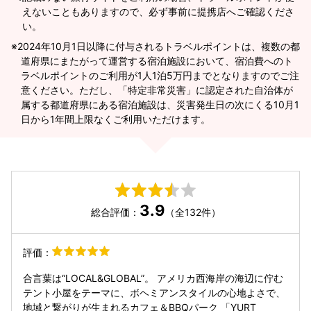
えないこともありますので、必ず事前に提携店へご確認くださ
い。
2024年10月1日以降に付与されるトラベルポイントは、複数の都
道府県にまたがって運営する宿泊施設において、宿泊費へのト
ラベルポイントのご利用が1人1泊5万円までとなりますのでご注
意ください。ただし、「特定非常災害」に認定された自治体が
属する都道府県にある宿泊施設は、災害発生日の次にくる10月1
日から1年間上限なくご利用いただけます。
3.9
総合評価：
（全132件）
評価：
合言葉は“LOCAL&GLOBAL”。⁣ アメリカ西海岸の海辺に佇む
テント小屋をテーマに、ボヘミアンスタイルの心地よさで、
地域と繋がりが生まれるカフェ＆BBQパーク⁣ 「YURT