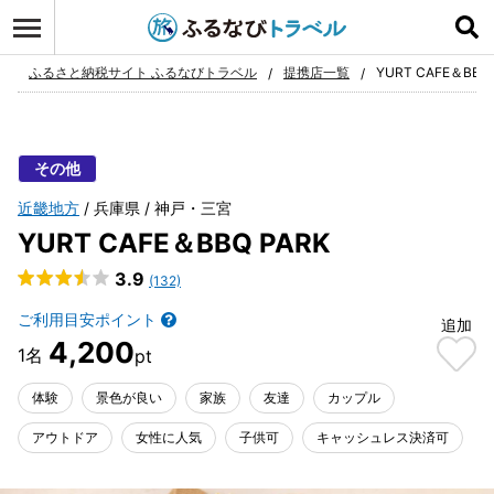
ログイン
お気に入り
ふるさと納税サイト ふるなびトラベル
提携店一覧
YURT CAFE＆BBQ
その他
近畿地方
兵庫県
神戸・三宮
YURT CAFE＆BBQ PARK
3.9
(132)
ご利用目安ポイント
追加
4,200
体験
景色が良い
家族
友達
カップル
アウトドア
女性に人気
子供可
キャッシュレス決済可