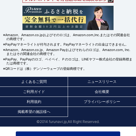
※Amazon、Amazon.co.jpおよびそのロゴは、Amazon.com,Inc.またはその関連会社
の商標です。
※PayPayマネーライトが付与されます。PayPayマネーライトの出金はできません。
※Amazon、Amazon.co.jp、Amazon Payおよびそれらのロゴは、Amazon.com, Inc.
またはその関連会社の商標です。
※PayPay、PayPayのロゴ、ペイペイ、Ｐのロゴは、LINEヤフー株式会社の登録商標ま
たは商標です。
※QRコードは（株）デンソーウェーブの登録商標です。
よくあるご質問
ニュースリリース
ご利用ガイド
会社概要
利用規約
プライバシーポリシー
掲載希望の施設様へ
©2014 furunavi.jp,All Right Reserved.