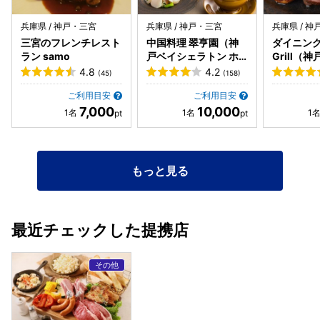
兵庫県 / 神戸・三宮
兵庫県 / 神戸・三宮
兵庫県 / 
三宮のフレンチレスト
中国料理 翠亨園（神
ダイニング 
ラン samo
戸ベイシェラトン ホ
Grill（
テル&タワーズ内）
トン ホテ
4.8
4.2
(45)
(158)
内）
ご利用目安
ご利用目安
7,000
10,000
もっと見る
最近チェックした提携店