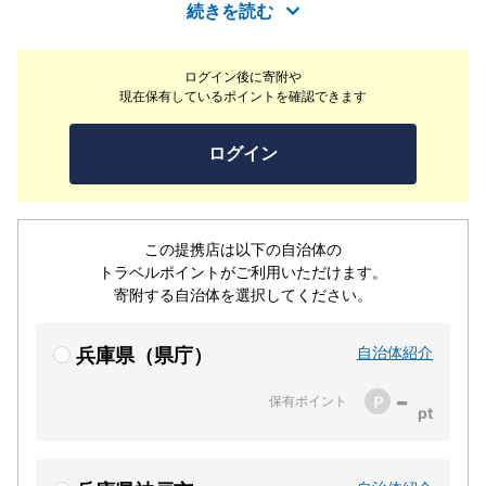
岸のオーシャンビューと海風を感じながらBBQを楽しむ、
続きを読む
約270席の大型BBQパーク。 お客様でご自由にお好きな
食材をお持ち込み頂き、カジュアルにBBQを楽しむも良
ログイン後に寄附や
し。 手ぶらでお越し頂き、各プランの厳選した素材で上
現在保有しているポイントを確認できます
質なBBQを味わうも良し。 雰囲気の異なる各エリアでい
つでも本格BBQが楽しめます！
ログイン
この提携店は以下の自治体の
トラベルポイントがご利用いただけます。
寄附する自治体を選択してください。
自治体紹介
兵庫県（県庁）
-
保有ポイント