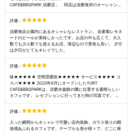
CAFE&BBQPARK 須磨店」⁣ ⁣ ⁣ ⁣ 同店は須磨海岸のオーシャンビ
ューと海風を感じながらBBQを楽しむ事が可能な約270席の
大型BBQパークで、ゲストが自由にお好きな食材をお持ち込
評価：
みし、カジュアルにBBQを楽しむまたは、手ぶらで各プラン
の厳選した素材で上質なBBQを楽しめ、雰囲気の異なる各セ
須磨海浜公園内にあるオシャレなレストラン。 自家製レモネ
クションでいつでも本格BBQが楽しめます。⁣ ⁣ ⁣ プランは国産
ードのビールが美味しかったです。お店の中も広くて、大人
牛サーロインステーキやスペアリブがついたボリューム満点
数でも少人数でも使えるお店。海辺なので景色も良い。 夕方
の手ぶらBBQプランやフリードリンクなど、ご家族や友人な
は夕日がとてもキレイでした。
ど大勢で楽しめる内容。⁣ ⁣ 海を目の前に、開放的なロケーシ
ョンで楽しむ手ぶら BBQは準備も片付けも不要で、本格グ
評価：
リルとフリードリンクをゆったり満喫でき、今回は⁣ 「スタン
ダード BBQ+フリードリンクプラン」をチョイス。⁣ ⁣ ⁣ ◎スタ
味★★★★★ 空間雰囲気★★★★★ サービス★★★★ コ
ンダード BBQプランお一人様1セット⁣ 【牛】サーロインステ
スパ★★★★ 2023年9月にオープンしたYURT
ーキ⁣ 【豚】スペアリブ⁣ 【鶏】鶏ももマリネ⁣ 骨付きウィンナ
CAFE&BBQPARKは、須磨水族館の隣に位置する素晴らしい
ー⁣ コーン他野菜3種⁣ ポップコーン⁣ バゲット⁣ ⁣ ⁣ ◎アルコール
カフェです。 レセプションに行ってきた時の写真です。 こ
含むフリードリンク付き⁣ （150分制）⁣ ⁣ ⁣目の前に広がる須磨
ちらのレストランは家族連れにとってもピッタリの場所で、
海岸、⁣須磨の風を感じながら、特別なBBQ体験を楽しめ、⁣ラ
店内は広々としていて非常にリラックスできる雰囲気が漂っ
グジュアリーなソファー席など潮風を感じるルーフトップエ
評価：
ています。 特に印象に残ったのは、豊富なBBQメニューで
リアはリラックスモードにシフトできます。 ⁣ ⁣ ⁣
す。どれも非常に美味しく、特に肉の質が素晴らしいと感じ
入った瞬間からオシャレで可愛い店内装飾。ガラス張りの開
ました。ジューシーで食べ応えがあり、友人と共に楽しむの
放感あふれるカフェです。テーブルも形が様々で、どこに座