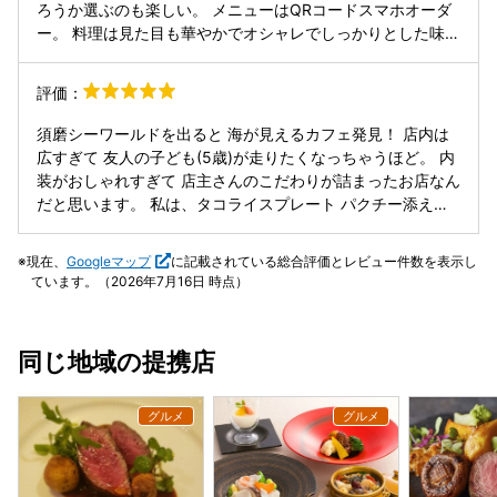
に最適な場所だと思います。また、スタッフの皆さんの対応
ろうか選ぶのも楽しい。 メニューはQRコードスマホオーダ
も非常に丁寧で、気持ちよく食事を楽しむことができまし
ー。 料理は見た目も華やかでオシャレでしっかりとした味付
た。美味しい食事と心地よいサービスが相まって、素晴らし
けかなと思います！ 食事メニューはパスタ、ピザ、タコライ
い体験となりました。 加えて、水族館の隣という最高のロケ
スやお酒のアテにもなりそうなスパイシーチキンやポテト
評価：
ーションも大きな魅力です。観光の合間に立ち寄るのに非常
系、スイーツ系もパンケーキ各種アサイーなどカフェメニュ
に便利で、食事の後はそのまま水族館に戻ることができるの
ーも充実してます。 居心地良くて会話も弾むし、おかわりも
須磨シーワールドを出ると 海が見えるカフェ発見！ 店内は
が嬉しいポイントです。家族や友人と共に、素敵な時間を過
しちゃう！笑
広すぎて 友人の子ども(5歳)が走りたくなっちゃうほど。 内
ごせる場所だと感じました。ぜひまた訪れたいと思います。
装がおしゃれすぎて 店主さんのこだわりが詰まったお店なん
𓐐𓐐𓐐𓐐𓐐𓐐𓐐𓐐𓐐𓐐𓐐𓐐𓐐𓐐 Googleローカルガイドレベ
だと思います。 私は、タコライスプレート パクチー添えを
ル9 投稿枚数14,307枚 現在ポイント73,466 視聴回数
オーダー。 久しぶりのタコライスでしたが サワークリーム
46,004,261回 （2024年9月22日現在）
の入っているタコライスは初めてだったかも(^^) それがすご
𓐐𓐐𓐐𓐐𓐐𓐐𓐐𓐐𓐐𓐐𓐐𓐐𓐐𓐐
現在、
Googleマップ
に記載されている総合評価とレビュー件数を表示し
くおいしくて、お料理の盛り付け方と 店内のおしゃれ感が合
ています。（2026年7月16日 時点）
っていると思いました。 カフェの近くには公園もあるし お
店の前は広いので 子どもも走ってあそべるし 子連れにはぴ
ったりなカフェ。 もちろん女子会にも(^^) 個室はなかったで
同じ地域の提携店
すが、それでも良ければ おデートにも♪ 海が見えて、このお
しゃれな店内でこのお値段ならば 納得がいくお店だと思いま
す。 メニューは ご飯系や甘いものも万能に、種類も豊富で
したよ♪ メニュー表には 写真もいっぱい載ってて、イメージ
しやすい(^^) ありがとうございました！ また行かせていただ
きます。