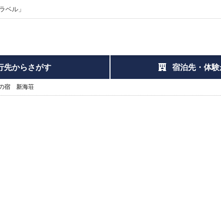
ラベル」
行先からさがす
宿泊先・体験
の宿 新海荘