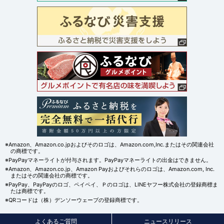
※Amazon、Amazon.co.jpおよびそのロゴは、Amazon.com,Inc.またはその関連会社
の商標です。
※PayPayマネーライトが付与されます。PayPayマネーライトの出金はできません。
※Amazon、Amazon.co.jp、Amazon Payおよびそれらのロゴは、Amazon.com, Inc.
またはその関連会社の商標です。
※PayPay、PayPayのロゴ、ペイペイ、Ｐのロゴは、LINEヤフー株式会社の登録商標ま
たは商標です。
※QRコードは（株）デンソーウェーブの登録商標です。
よくあるご質問
ニュースリリース