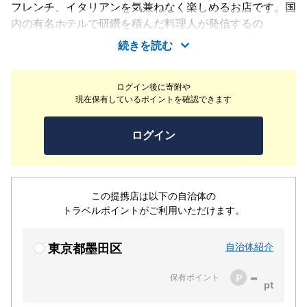
フレンチ、イタリアンを気兼ねなく楽しめるお店です。国
内の有名ホテルで研鑽を積んだ料理人が発信するの
は、“お箸で食べるフレンチ”。フレンチの技法を軸に、イ
続きを読む
タリアンなどの要素を取り入れたメニューが自慢です。魚
料理に肉料理、臨場感たっぷりのラクレットチーズなど、
ログイン後に寄附や
友人や恋人や家族と味わいたいメニューを各種取り揃えて
現在保有しているポイントを確認できます
います。料理のペアリングとして、イタリアから空輸して
いるというスパークリングワインも必見。さまざまな料理
ログイン
との組み合わせをお楽しみいただけます。店内は和と洋を
融合した雰囲気で、お席は1つ1つゆとりのある空間をとっ
ております。テーブル席やカウンター、最大12名様まで
入れる半個室席もご用意しています。お一人様はもちろ
この提携店は以下の自治体の
ん、ご友人とのお食事やデートなどにもご利用ください。
トラベルポイントがご利用いただけます。
敷居の高さや形式に気を使わずに、日本人らしくお箸でフ
レンチやイタリアンを楽しんでみませんか。
自治体紹介
東京都墨田区
-
保有ポイント