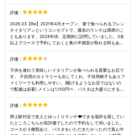
評価：
2026.03【Re】2021年4月オープン、箸で食べられるフレン
チイタリアンというコンセプトで、週末のランチは満席のこ
ともあります。2024年頃、定期的に訪問していました。3名
以上でコースで予約しておくと奥の半個室が取れる時もある
ので、ゆっくり食事会したい時にはピッタリのお店です。ラ
ンチ時間帯のソフトドリンクは¥200と格安。 推しの店員さ
評価：
ん(パンを焼いてたお姉さん)はいなくなってしまったのです
が、どこかで元気にしてることを祈ってます！ 今回は久しぶ
子供を連れて美味しいイタリアンが食べられる貴重なお店で
りの訪問だったのですが、単品の本日のパスタやデザートは
す。 子供用のカトラリーも出してくれ、子供用椅子もありフ
店員さんに聞かないと分からなかったり、サービスは改善の
ァミリーでも利用しやすい。(騒げるようなお店ではないの
余地がありそうです。
で配慮は必要) メインは1,100円〜、パスタは大盛りにすると
かなり量が増えるので満足感あり。 コース料理は量が少ない
ので男性だと物足りないかも。 誕生日祝いでデザートプレー
評価：
トをお願いしましたがクオリティーがイマイチだったので頼
まなくて良いかなと思いました。(小さなデザートが3つで
押上駅付近で友人とゆっくりランチ🍽️できる場所を探してい
1,500円) とはいえトータルで見ればかなり良いお店だと思い
たところこちらが高評価でしたので予約をして伺いました。
ます、このあたりはランチの価格帯も高いので気軽にオシャ
コースが３種類あり、パスタをいただきたかったので真ん中
レなイタリアンを食べたい方にオススメです。