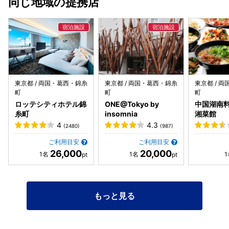
同じ地域の提携店
東京都 / 両国・葛西・錦糸
東京都 / 両国・葛西・錦糸
東京都 / 
町
町
町
ロッテシティホテル錦
ONE@Tokyo by
中国湖南料
糸町
insomnia
湘菜館
4
4.3
(2480)
(987)
ご利用目安
ご利用目安
26,000
20,000
もっと見る