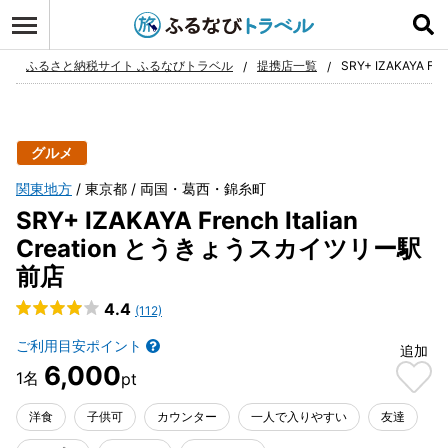
ログイン
お気に入り
ふるさと納税サイト ふるなびトラベル
提携店一覧
SRY+ IZAKAYA F
グルメ
関東地方
東京都
両国・葛西・錦糸町
SRY+ IZAKAYA French Italian
Creation とうきょうスカイツリー駅
前店
4.4
(112)
ご利用目安ポイント
追加
6,000
洋食
子供可
カウンター
一人で入りやすい
友達