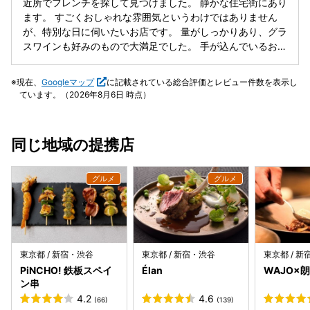
っぽんを使うなんて、暑さ疲れを癒す食材の使い方が粋です
近所でフレンチを探して見つけました。 静かな住宅街にあり
くは客席側の送風が強めのせいか皿の香りが飛びやすいこと
ね 魚料理は、 糸より鯛と茄子の煮浸し 高級魚を使いますね
ます。 すごくおしゃれな雰囲気というわけではありません
だけないものねだり。
ぇ ふっくらとした仕上がりで とても美味しかったです。 付
が、特別な日に伺いたいお店です。 量がしっかりあり、グラ
け合わせが茄子の煮浸しです。 なかなか面白いですね、盛り
スワインも好みのもので大満足でした。 手が込んでいるお料
付けもお皿一杯に広がるエネルギッシュな感じがいいです
理ばかりで感心しました。
ね。 肉料理は、 牛肉とかぐら南蛮 最後は落ち着いた感じで
現在、
Googleマップ
に記載されている総合評価とレビュー件数を表示し
牛肉のレア感も心地よい仕上がりでした。 付け合わせのかぐ
ています。（2026年8月6日 時点）
ら南蛮は初めてです。 ピリ辛の小型のピーマンです ピリ辛
のところがいい感じですね 落ち着いた一品の中にも、ひねり
があります。 デザートも２品 ももとネクタリンのソルベ 果
同じ地域の提携店
実の香りのいい一品でした アールグレイのジェラート コー
ヒー前の落ち着いたデザートでした 最後に美味しいフィナン
シェを 食後酒と一緒に頂きました。 ゆっくりとワインを飲
みながらだったので、４時間も 満足度100%でした また、伺
いたいと思います。
東京都 / 新宿・渋谷
東京都 / 新宿・渋谷
東京都 / 
PiNCHO! 鉄板スペイ
Élan
WAJO×朗
ン串
4.2
4.6
(66)
(139)