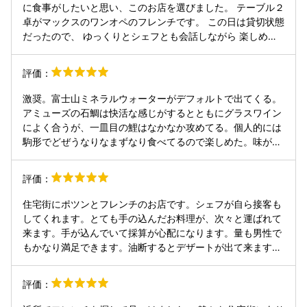
に食事がしたいと思い、このお店を選びました。 テーブル２
卓がマックスのワンオペのフレンチです。 この日は貸切状態
だったので、 ゆっくりとシェフとも会話しながら 楽しめま
した。 ディナーコースは１つで、８品 アミューズ3品 前菜2
品 魚料理 肉料理 デザート2品 これに最初シャンパンで乾杯
評価：
して お任せ６杯のワインを合わせました。 アミューズと前
菜の区別は微妙ですが、 魚料理の前に５品でます。 お水は
激奨。富士山ミネラルウォーターがデフォルトで出てくる。
ガス入りをお願いしたら、ペリエが出てきました。 ほやとト
アミューズの石鯛は快活な感じがするとともにグラスワイン
マトの冷菜 珍しい食材を使いますね 暑い日だったので、一
によく合うが、一皿目の鯉はなかなか攻めてる。個人的には
皿目には とてもいい一品でした。 トマトの甘味とほやがよ
駒形でどぜうなりなまずなり食べてるので楽しめた。味が強
く合います。 鯉と枝豆豆腐 前菜なのでひねりがありますね
いため、ワイン必須。 二皿目のイカとカブの薄切りバラ仕立
鯉は臭みもなく、ふっくらとした食感で 下の枝豆豆腐とよく
てが珠玉で、見た目と食感が相乗している稀な例。三皿目の
評価：
合います。 器を変えたら和食って感じです。 とても繊細な
シャルキュトリ八寸も尋常ではない努力の賜物。味付けは控
味わいでした。 カブとアオリイカの冷菜 見せますねぇ、芸
えめだが美味しい。ワンオペですよこのお店は。四皿目、牛
住宅街にポツンとフレンチのお店です。シェフが自ら接客も
術的な一品です 見た目にイカの存在がわかりにくいですが、
肉とタコ、食感の合わせがここにあったのかと感動。五皿
してくれます。とても手の込んだお料理が、次々と運ばれて
食べると食感の違いがよくわかりますね。見た目で驚き、食
目、真鯛、春の苦味。六皿目、メイン、ホッキ貝と仔羊、笑
来ます。手が込んでいて採算が心配になります。量も男性で
感を楽しむ一品です お肉のアンサンブル？ 豚、羊、鴨など
い出してしまうぐらいに貝と羊の甘味の組み合わせが美味し
もかなり満足できます。油断するとデザートが出て来ます。
色々なお肉に色々と手を加えたものが一皿に出ます ワインと
くて面白い。その後デザート二皿、最後に当然のようにミニ
ワインも積極的に提案いただいてストックもあります。また
一緒に食べると、ワインがすすみますね。 すっぽんととうも
ャルディーズが出てくるが繰り返すが当店は個人のワンオペ
行きたくなります
ろこしの温菜 旬のとうもろこしにすっぽんを組合せ、白トリ
評価：
店である。 味わいは官能的な食感と繊細な味付けが特徴的。
フをのせてお化粧した一品です。 夏っぽいですね、それにす
量はそれなりにあるが胃もたれしない丁寧な料理。惜しむら